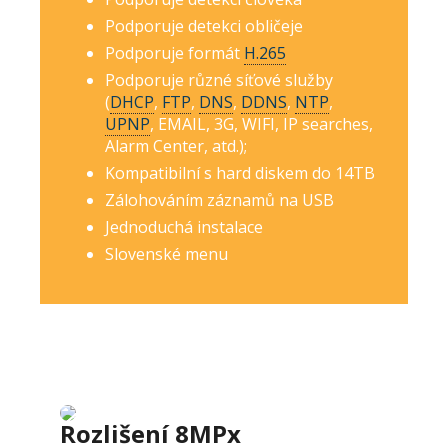
Podporuje detekci obličeje
Podporuje formát
H.265
Podporuje různé síťové služby
(
DHCP
,
FTP
,
DNS
,
DDNS
,
NTP
,
UPNP
, EMAIL, 3G, WIFI, IP searches,
Alarm Center, atd.);
Kompatibilní s hard diskem do 14TB
Zálohováním záznamů na USB
Jednoduchá instalace
Slovenské menu
Rozlišení 8MPx