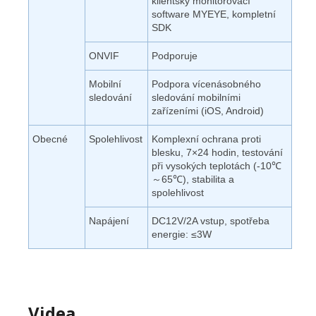
klientský monitorovací
software MYEYE, kompletní
SDK
ONVIF
Podporuje
Mobilní
Podpora vícenásobného
sledování
sledování mobilními
zařízeními (iOS, Android)
Obecné
Spolehlivost
Komplexní ochrana proti
blesku, 7×24 hodin, testování
při vysokých teplotách (-10℃
～65℃), stabilita a
spolehlivost
Napájení
DC12V/2A vstup, spotřeba
energie: ≤3W
Videa