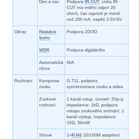
Den a noc
Podpora
IR-CUT
, cívka IR-
CUT má vnitřní odpor 20
ohmů, čas zapnutí je méně
než 200 mA, napětí 3.5V-6V
Obraz
Redukce
Podpora 2D/3D
šumu
WDR
Podpora digitálního
Automatická
N/A
clona
Rozhraní
Komprese
G.711, podpora
zvuku
synchronizace zvuku a videa
Zvukové
1 kanál vstup, úroveň: 2Vp-p,
rozhraní
impedance: 1kΩ, podpora
vstupu zvukového snímání; 1
kanál výstup, impedance:
16Ω, 30mW
Síťové
1×
RJ45
10/100M adaptivní