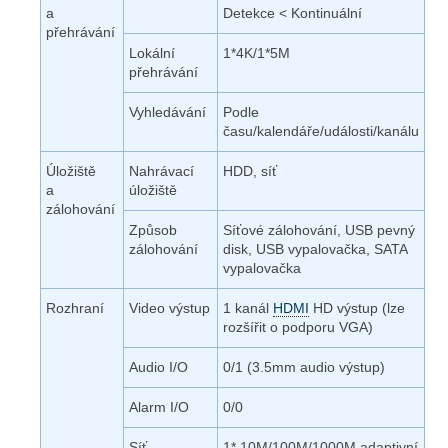
a
Detekce < Kontinuální
přehrávání
Lokální
1*4K/1*5M
přehrávání
Vyhledávání
Podle
času/kalendáře/události/kanálu
Úložiště
Nahrávací
HDD, síť
a
úložiště
zálohování
Způsob
Síťové zálohování, USB pevný
zálohování
disk, USB vypalovačka, SATA
vypalovačka
Rozhraní
Video výstup
1 kanál
HDMI
HD výstup (lze
rozšířit o podporu VGA)
Audio I/O
0/1 (3.5mm audio výstup)
Alarm I/O
0/0
Síť
1* 10M/100M/1000M adaptivní