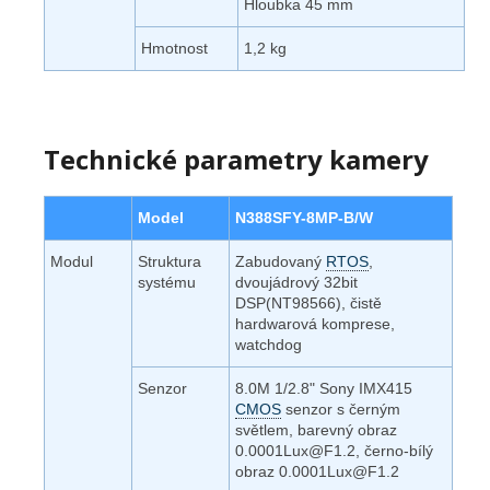
Hloubka 45 mm
Hmotnost
1,2 kg
Technické parametry kamery
Model
N388SFY-8MP-B/W
Modul
Struktura
Zabudovaný
RTOS
,
systému
dvoujádrový 32bit
DSP(NT98566), čistě
hardwarová komprese,
watchdog
Senzor
8.0M 1/2.8" Sony IMX415
CMOS
senzor s černým
světlem, barevný obraz
0.0001Lux@F1.2, černo-bílý
obraz 0.0001Lux@F1.2