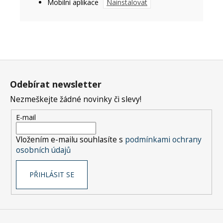
Mobilní aplikace
Nainstalovat
Z
á
Odebírat newsletter
p
Nezmeškejte žádné novinky či slevy!
a
t
E-mail
í
Vložením e-mailu souhlasíte s
podmínkami ochrany
osobních údajů
PŘIHLÁSIT SE