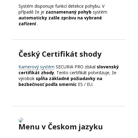
Systém disponuje funkcí detekce pohybu.
V
případě že je
zaznamenaný pohyb
systém
automaticky zašle zprávu na vybrané
zařízení
.
Český Certifikát shody
Kamerový systém
SECURIA PRO získal
slovenský
certifikát zhody
. Tento certifikát potvrdzuje, že
výrobok
spĺňa základné požiadavky na
bezbečnosť podľa smerníc
ES / EU.
Menu v Českom jazyku