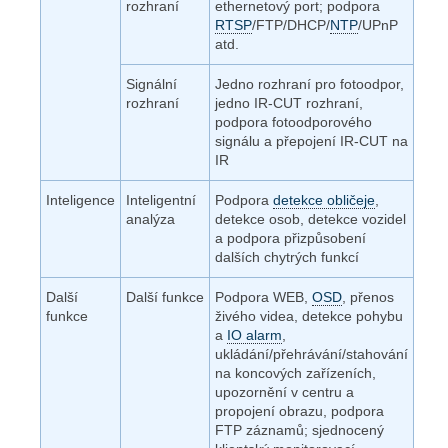
rozhraní
ethernetový port; podpora
RTSP
/FTP/DHCP/
NTP
/UPnP
atd.
Signální
Jedno rozhraní pro fotoodpor,
rozhraní
jedno IR-CUT rozhraní,
podpora fotoodporového
signálu a přepojení IR-CUT na
IR
Inteligence
Inteligentní
Podpora
detekce obličeje
,
analýza
detekce osob, detekce vozidel
a podpora přizpůsobení
dalších chytrých funkcí
Další
Další funkce
Podpora WEB,
OSD
, přenos
funkce
živého videa, detekce pohybu
a
IO alarm
,
ukládání/přehrávání/stahování
na koncových zařízeních,
upozornění v centru a
propojení obrazu, podpora
FTP záznamů; sjednocený