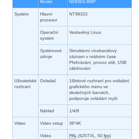
Model
N6936S-8MP
Systém
Hlavní
NT98323
procesor
Operační
Vestavěný Linux
systém
Systémové
Simultánní vícekanálový
zdroje
záznam v reálném čase
Přehrávání, provoz sítě, USB
zálohování
Uživatelské
Ovladač
16bitové rozhraní pro ovládání
rozhraní
grafického menu ve
skutečných barvách,
podporuje ovládání myší
Náhled
1/4/8
Video
Video vstup
36*4K
Video
PAL
(625TVL, 50
fps
)