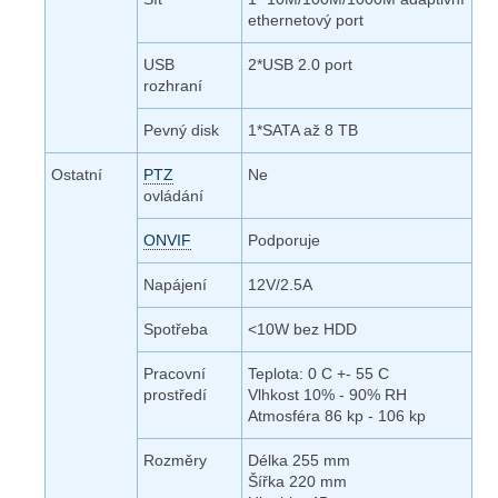
ethernetový port
USB
2*USB 2.0 port
rozhraní
Pevný disk
1*SATA až 8 TB
Ostatní
PTZ
Ne
ovládání
ONVIF
Podporuje
Napájení
12V/2.5A
Spotřeba
<10W bez HDD
Pracovní
Teplota: 0 C +- 55 C
prostředí
Vlhkost 10% - 90% RH
Atmosféra 86 kp - 106 kp
Rozměry
Délka 255 mm
Šířka 220 mm