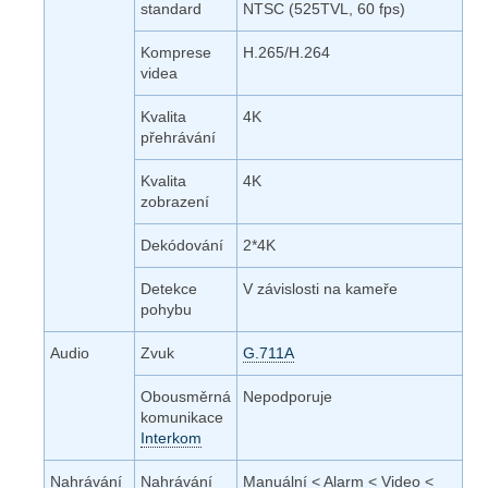
standard
NTSC (525TVL, 60 fps)
Komprese
H.265/H.264
videa
Kvalita
4K
přehrávání
Kvalita
4K
zobrazení
Dekódování
2*4K
Detekce
V závislosti na kameře
pohybu
Audio
Zvuk
G.711A
Obousměrná
Nepodporuje
komunikace
Interkom
Nahrávání
Nahrávání
Manuální < Alarm < Video <