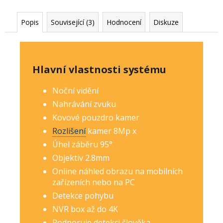
Popis
Související (3)
Hodnocení
Diskuze
Hlavní vlastnosti systému
Noční vidění
Nahrávání zvuku
Kovové pouzdro kamer
Rozlišení
kamer 8Mp
x
Úhel záběru 95°
Objektiv 2.8mm
Online náhled obrazu na mobilních
zařízeních nebo na PC
Detekce pohybu
NVR box až do 4K
Podporuje detekci člověka