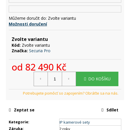
č
u
j
Můžeme doručit do:
Zvolte variantu
e
Možnosti doručení
m
e
Zvolte variantu
Kód:
Zvolte variantu
Značka:
Securia Pro
od
82 490 Kč
Měrná
DO KOŠÍKU
cena:
Zeptat se
Sdílet
Kategorie
:
IP kamerové sety
Záruka
:
2 roky