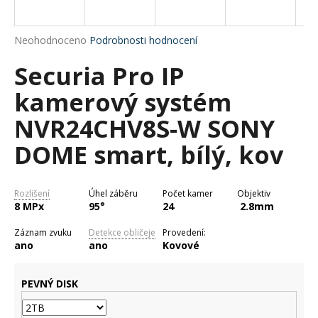
a
j
Průměrné
Neohodnoceno
Podrobnosti hodnocení
í
hodnocení
Securia Pro IP
produktu
t
je
?
kamerový systém
0,0
z
NVR24CHV8S-W SONY
5
hvězdiček.
DOME smart, bílý, kov
HLEDAT
Rozlišení
Úhel záběru
Počet kamer
Objektiv
8 MPx
95°
24
2.8mm
D
Záznam zvuku
Detekce obličeje
Provedení:
o
ano
ano
Kovové
p
o
PEVNÝ DISK
r
u