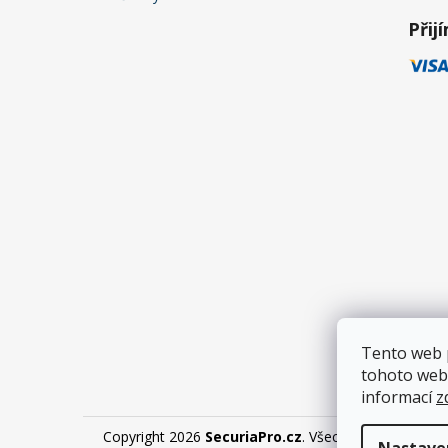
Přij
Tento web 
tohoto webu
informací
z
Copyright 2026
SecuriaPro.cz
. Všechna práva vyhra