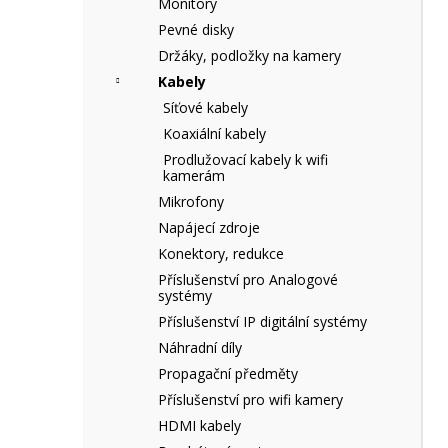
Monitory
e
Pevné disky
l
Držáky, podložky na kamery
Kabely
Síťové kabely
Koaxiální kabely
Prodlužovací kabely k wifi
kamerám
Mikrofony
Napájecí zdroje
Konektory, redukce
Příslušenství pro Analogové
systémy
Příslušenství IP digitální systémy
Náhradní díly
Propagační předměty
Příslušenství pro wifi kamery
HDMI kabely