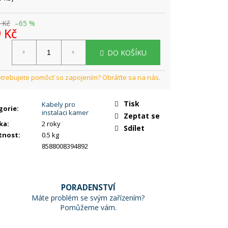
 Kč
–65 %
 Kč
rná
DO KOŠÍKU
a:
Tisk
Kabely pro
gorie
:
instalaci kamer
Zeptat se
ka
:
2 roky
Sdílet
tnost
:
0.5 kg
8588008394892
PORADENSTVÍ
Máte problém se svým zařízením?
Pomůžeme vám.