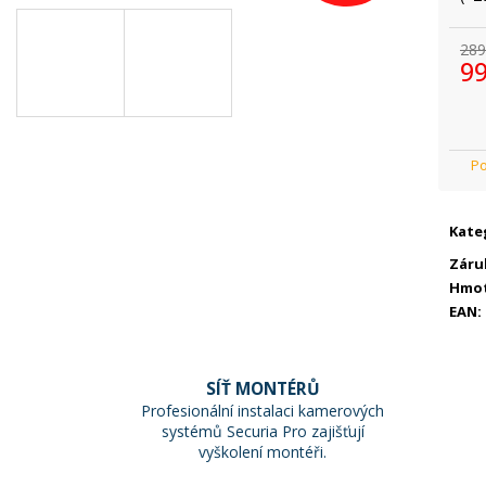
289
99
Mě
cen
Kate
Záru
Hmo
EAN
:
SÍŤ MONTÉRŮ
Profesionální instalaci kamerových
systémů Securia Pro zajišťují
vyškolení montéři.