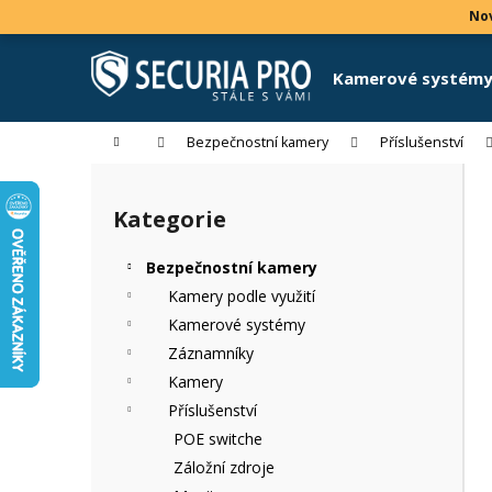
K
Přejít
Nov
na
o
obsah
Zpět
Zpět
š
Kamerové systém
do
do
í
k
obchodu
obchodu
Domů
Bezpečnostní kamery
Příslušenství
P
o
Kategorie
Přeskočit
s
kategorie
t
Bezpečnostní kamery
r
Kamery podle využití
a
Kamerové systémy
n
Záznamníky
n
Kamery
í
Příslušenství
p
POE switche
a
Záložní zdroje
n