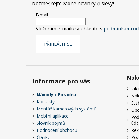
Nezmeškejte žádné novinky či slevy!
a
t
E-mail
í
Vložením e-mailu souhlasíte s
podmínkami och
PŘIHLÁSIT SE
Nak
Informace pro vás
Jak
Návody / Poradna
Nák
Kontakty
Sta
Montáž kamerových systémů
Obc
Mobilní aplikace
Pod
Slovník pojmů
úda
Hodnocení obchodu
Rek
Články
Poz