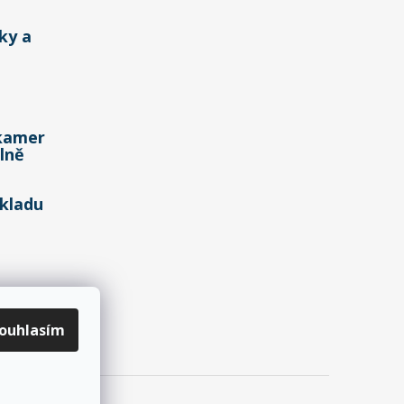
ky a
kamer
lně
kladu
ouhlasím