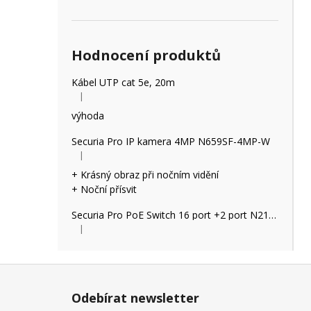
Hodnocení produktů
Kábel UTP cat 5e, 20m
|
Hodnocení produktu je 5 z 5 hvězdiček.
výhoda
Securia Pro IP kamera 4MP N659SF-4MP-W
|
Hodnocení produktu je 5 z 5 hvězdiček.
+ Krásný obraz při nočním vidění
+ Noční přísvit
Securia Pro PoE Switch 16 port +2 port N2162P
|
Hodnocení produktu je 2 z 5 hvězdiček.
Z
á
Odebírat newsletter
p