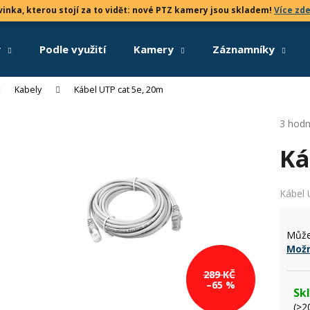
inka, kterou stojí za to vidět: nové PTZ kamery jsou skladem!
Více zd
y
Podle využití
Kamery
Záznamníky
Co potřebujete najít?
Kabely
Kábel UTP cat 5e, 20m
Průmě
3 hodn
HLEDAT
hodno
Ká
produk
je
5,0
Doporučujeme
z
Kábel 
5
hvězdi
Může
Možn
289 KČ
–65 %
Sk
(>2