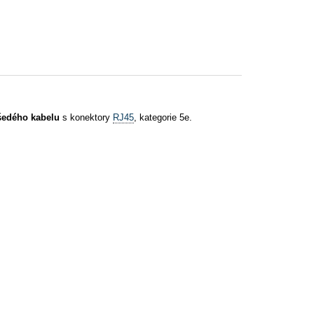
šedého
kabelu
s konektory
RJ45
, kategorie 5e.