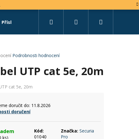
e
Hledat
Přihlášení
Nákupní
Příslušenství
Set na míru
košík
rné
ocení
Podrobnosti hodnocení
cení
bel UTP cat 5e, 20m
tu
UTP cat 5e, 20m
ček.
me doručit do:
11.8.2026
osti doručení
ladem
Kód:
Značka:
Securia
01040
Pro
0 ks)