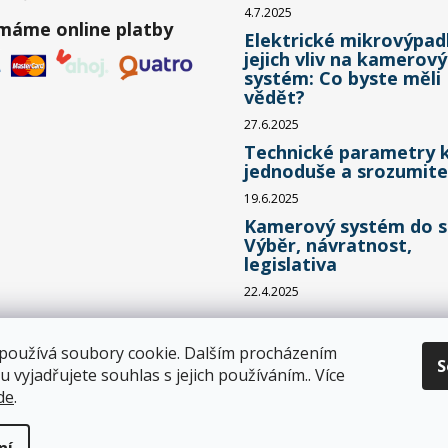
4.7.2025
ímáme online platby
Elektrické mikrovýpad
jejich vliv na kamerový
systém: Co byste měli
vědět?
27.6.2025
Technické parametry 
jednoduše a srozumite
19.6.2025
Kamerový systém do s
Výběr, návratnost,
legislativa
22.4.2025
používá soubory cookie. Dalším procházením
S
 vyjadřujete souhlas s jejich používáním.. Více
de
.
zena.