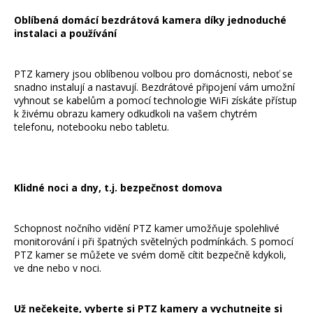
Oblíbená domácí bezdrátová kamera díky jednoduché
instalaci a používání
PTZ kamery jsou oblíbenou volbou pro domácnosti, neboť se
snadno instalují a nastavují. Bezdrátové připojení vám umožní
vyhnout se kabelům a pomocí technologie WiFi získáte přístup
k živému obrazu kamery odkudkoli na vašem chytrém
telefonu, notebooku nebo tabletu.
Klidné noci a dny, t.j. bezpečnost domova
Schopnost nočního vidění PTZ kamer umožňuje spolehlivé
monitorování i při špatných světelných podmínkách. S pomocí
PTZ kamer se můžete ve svém domě cítit bezpečně kdykoli,
ve dne nebo v noci.
Už nečekejte, vyberte si PTZ kamery a vychutnejte si