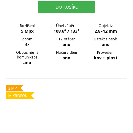
DO KOŠÍKU
Rozlišení
Úhel záběru
Objektiv
5 Mpx
108,6° / 133°
2,8–12 mm
Zoom
PTZ otáčení
Detekce osob
4×
ano
ano
Obousměrná
Noční vidění
Provedení
komunikace
ano
kov + plast
ano
3 MP
MIKROFON