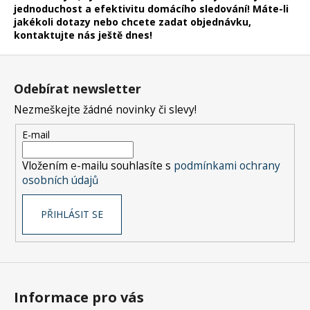
jednoduchost a efektivitu domácího sledování! Máte-li
jakékoli dotazy nebo chcete zadat objednávku,
kontaktujte nás ještě dnes!
Z
á
Odebírat newsletter
p
Nezmeškejte žádné novinky či slevy!
a
t
E-mail
í
Vložením e-mailu souhlasíte s
podmínkami ochrany
osobních údajů
PŘIHLÁSIT SE
Informace pro vás