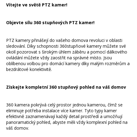
Vítejte ve světě PTZ kamer!
l
á
d
Objevte sílu 360 stupňových PTZ kamer!
a
c
í
PTZ kamery přinášejí do vašeho domova revoluci v oblasti
p
sledování. Díky schopnosti 360stupňové kamery můžete své
okolí pozorovat s širokým úhlem záběru a pomocí dálkového
r
ovládání můžete vždy zaostřit na správné místo. Jsou
v
oblíbenou volbou pro domácí kamery díky malým rozměrům a
k
bezdrátové konektivitě.
y
v
ý
Získejte kompletní 360 stupňový pohled na váš domov
p
i
360 kamera pokrývá celý prostor jednou kamerou, čímž se
s
eliminuje potřeba instalace více kamer. Tyto typy kamer
u
efektivně zaznamenávají každý detail prostředí a umožňují
panoramatický pohled, abyste měli vždy komplexní pohled na
váš domov.