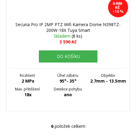
3 990
KČ
–10 %
Securia Pro IP 2MP PTZ Wifi Kamera Dome N398TZ-
200W-18X Tuya Smart
Skladem
(8 ks)
3 590 Kč
DO KOŠÍKU
Rozlišení
Úhel záběru
Objektiv
2 MPx
95°- 35°
2.7mm - 13.5mm
Max. přiblížení
Detekce pohybu
18x
ano
6
položek celkem
O
v