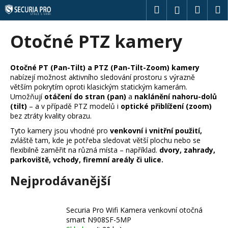
K
Přejít
Hledat
Náku
M
Přihlášení
na
o
obsah
Zpět
Zpět
košík
š
Otočné PTZ kamery
í
C
k
o
Otočné PT (Pan-Tilt) a PTZ (Pan-Tilt-Zoom) kamery
nabízejí možnost aktivního sledování prostoru s výrazně
p
větším pokrytím oproti klasickým statickým kamerám.
o
Umožňují
otáčení do stran (pan)
a
naklánění nahoru-dolů
t
(tilt)
– a v případě PTZ modelů i
optické přiblížení (zoom)
bez ztráty kvality obrazu.
ř
Tyto kamery jsou vhodné pro
venkovní i vnitřní použití,
e
zvláště tam, kde je potřeba sledovat větší plochu nebo se
b
flexibilně zaměřit na různá místa – například.
dvory, zahrady,
u
parkoviště, vchody, firemní areály či ulice.
j
Nejprodávanější
e
t
Securia Pro Wifi Kamera venkovní otočná
e
smart N908SF-5MP
n