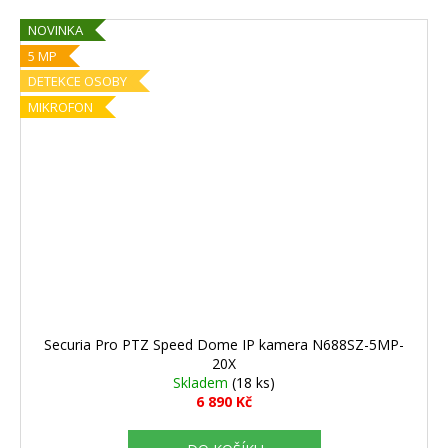
NOVINKA
5 MP
DETEKCE OSOBY
MIKROFON
Securia Pro PTZ Speed Dome IP kamera N688SZ-5MP-
20X
Skladem
(18 ks)
6 890 Kč