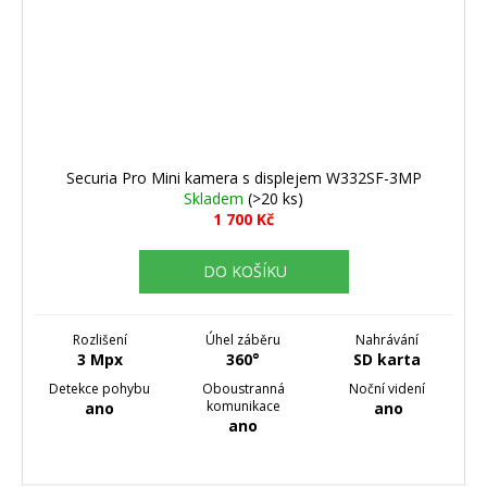
Securia Pro Mini kamera s displejem W332SF-3MP
Skladem
(>20 ks)
1 700 Kč
DO KOŠÍKU
Rozlišení
Úhel záběru
Nahrávání
3 Mpx
360°
SD karta
Detekce pohybu
Oboustranná
Noční videní
komunikace
ano
ano
ano