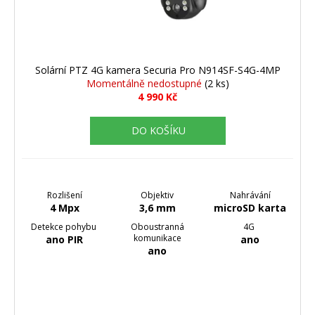
Solární PTZ 4G kamera Securia Pro N914SF-S4G-4MP
Momentálně nedostupné
(2 ks)
4 990 Kč
DO KOŠÍKU
Rozlišení
Objektiv
Nahrávání
4 Mpx
3,6 mm
microSD karta
Detekce pohybu
Oboustranná
4G
komunikace
ano PIR
ano
ano