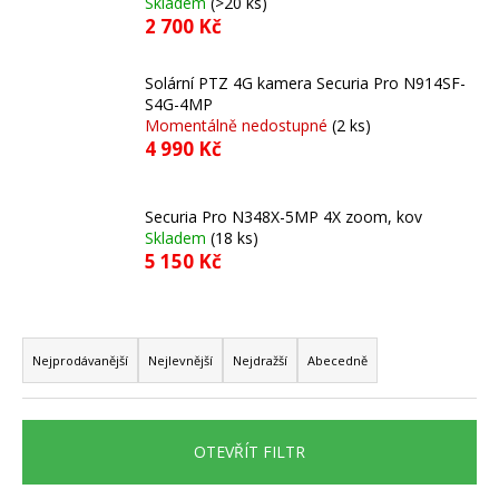
Skladem
(>20 ks)
a
2 700 Kč
j
í
Solární PTZ 4G kamera Securia Pro N914SF-
S4G-4MP
t
Momentálně nedostupné
(2 ks)
?
4 990 Kč
Securia Pro N348X-5MP 4X zoom, kov
Skladem
(18 ks)
HLEDAT
5 150 Kč
Ř
D
a
Nejprodávanější
Nejlevnější
Nejdražší
Abecedně
o
z
p
e
o
n
r
OTEVŘÍT FILTR
í
u