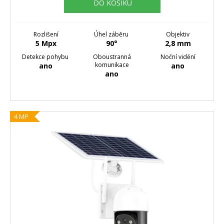
DO KOŠÍKU
Rozlišení
Úhel záběru
Objektiv
5 Mpx
90°
2,8 mm
Detekce pohybu
Oboustranná
Noční vidění
komunikace
ano
ano
ano
4 MP