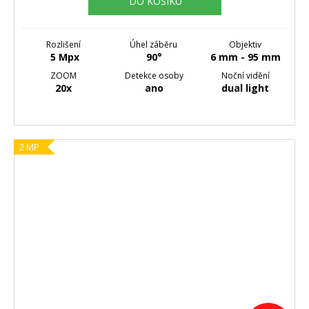
DO KOŠÍKU
Rozlišení
Úhel záběru
Objektiv
5 Mpx
90°
6 mm - 95 mm
ZOOM
Detekce osoby
Noční vidění
20x
ano
dual light
2 MP