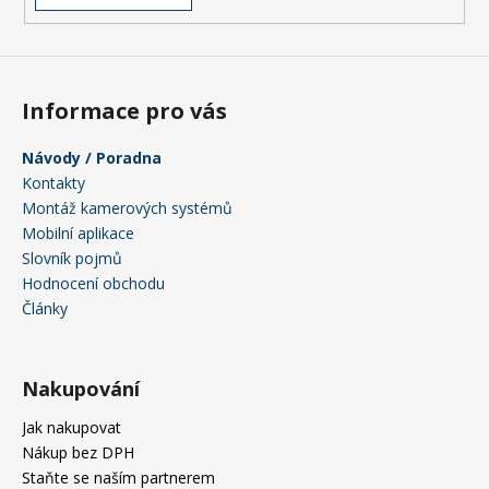
a
j
í
t
Informace pro vás
?
Návody / Poradna
Kontakty
Montáž kamerových systémů
Mobilní aplikace
HLEDAT
Slovník pojmů
Hodnocení obchodu
Články
D
o
Nakupování
p
o
Jak nakupovat
r
Nákup bez DPH
u
Staňte se naším partnerem