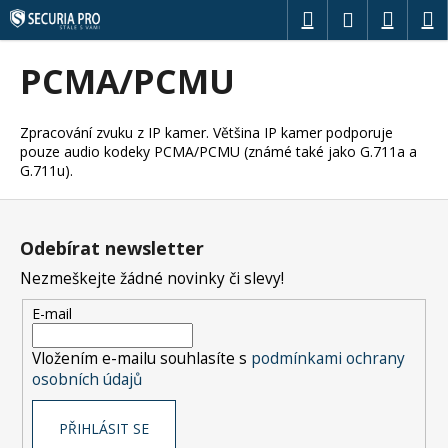
K
Přejít
Hledat
Náku
M
Přihlášení
na
o
obsah
Zpět
Zpět
košík
š
PCMA/PCMU
í
C
k
o
Zpracování zvuku z IP kamer. Většina IP kamer podporuje
pouze audio kodeky PCMA/PCMU (známé také jako G.711a a
p
G.711u).
o
Z
t
á
ř
Odebírat newsletter
p
e
Nezmeškejte žádné novinky či slevy!
a
b
t
u
E-mail
í
j
Vložením e-mailu souhlasíte s
podmínkami ochrany
e
osobních údajů
t
e
PŘIHLÁSIT SE
n