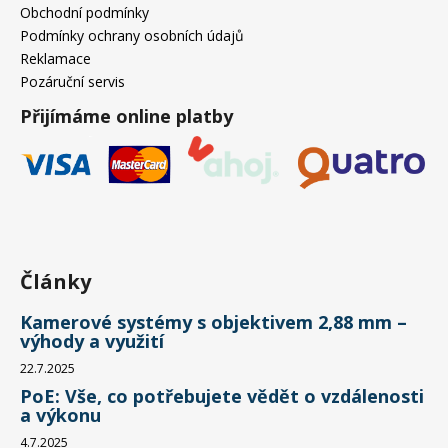
č
Obchodní podmínky
u
Podmínky ochrany osobních údajů
j
Reklamace
e
Pozáruční servis
m
e
Přijímáme online platby
Články
Kamerové systémy s objektivem 2,88 mm –
výhody a využití
22.7.2025
PoE: Vše, co potřebujete vědět o vzdálenosti
a výkonu
4.7.2025