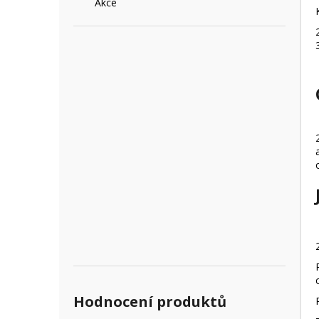
Akce
e
l
Hodnocení produktů