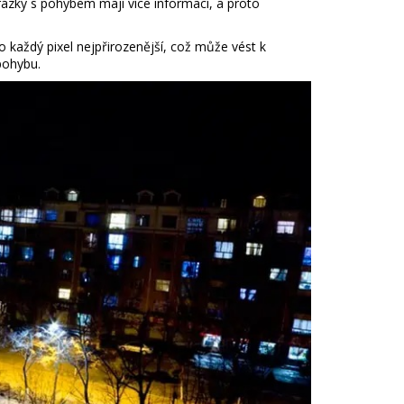
rázky s pohybem mají více informací, a proto
ro každý pixel nejpřirozenější, což může vést k
pohybu.