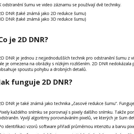
K odstranění šumu ve video záznamu se používají dvě techniky.
2D DNR (také známá jako 2D redukce šumu)
3D DNR (také známá jako 3D redukce šumu)
Co je 2D DNR?
2D DNR je jednou z nejjednodušších technik pro odstranění šumu z 
ale je omezena na obrázky s nízkým rozlišením. 2D DNR nedokázala 
obsahuje spoustu pohybu a drobných detailů.
Jak funguje 2D DNR?
2D DNR je také známá jako technika „časové redukce šumu“. Funguje
Pixely každého snímku se porovnají s pixely dalšího snímku. Takže po
odstraněn. Vyvíjí algoritmy porovnáváním pixelů, ve kterých je šum de
Po identifikaci vzorů software přiřadí průměrnou intenzitu a barvu pi