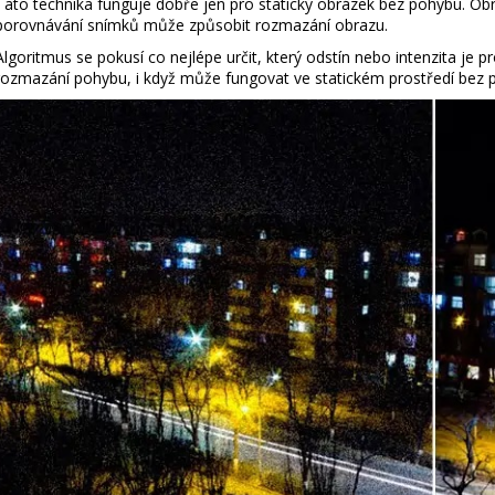
Tato technika funguje dobře jen pro statický obrázek bez pohybu. Ob
porovnávání snímků může způsobit rozmazání obrazu.
Algoritmus se pokusí co nejlépe určit, který odstín nebo intenzita je p
rozmazání pohybu, i když může fungovat ve statickém prostředí bez 