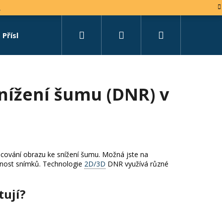
e
Hledat
Přihlášení
Nákupní
Příslušenství
Set na míru
košík
nížení šumu (DNR) v
acování obrazu ke snížení šumu. Možná jste na
itelnost snímků. Technologie
2D/3D
DNR využívá různé
tují?