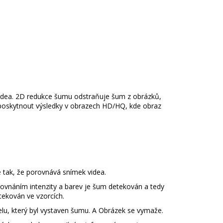
videa. 2D redukce šumu odstraňuje šum z obrázků,
poskytnout výsledky v obrazech HD/HQ, kde obraz
 tak, že porovnává snímek videa.
rovnáním intenzity a barev je šum detekován a tedy
tekován ve vzorcích.
xelu, který byl vystaven šumu. A Obrázek se vymaže.