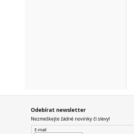
Z
á
Odebírat newsletter
p
Nezmeškejte žádné novinky či slevy!
a
t
E-mail