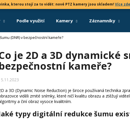
inka, kterou stojí za to vidět: nové PTZ kamery jsou skladem!
Více zd
y
Podle využití
Kamery
Záznamníky
Co potřebujete najít?
í šumu (DNR) v bezpečnostní kameře?
Co je 2D a 3D dynamické s
HLEDAT
bezpečnostní kameře?
Doporučujeme
15.11.2023
2D a 3D (Dynamic Noise Reduction) je široce používaná technika zpr
obrazovce viděli zrnité snímky, které ničí kvalitu obrazu a ztěžují vid
algoritmy a činí obraz vysoce kvalitním.
Jaké typy digitální redukce šumu exis