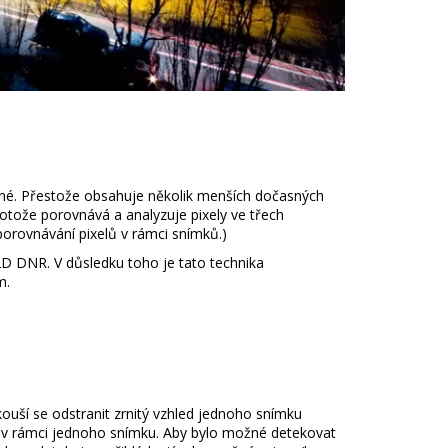
lné. Přestože obsahuje několik menších dočasných
otože porovnává a analyzuje pixely ve třech
porovnávání pixelů v rámci snímků.)
D DNR. V důsledku toho je tato technika
m.
uší se odstranit zrnitý vzhled jednoho snímku
mu v rámci jednoho snímku. Aby bylo možné detekovat