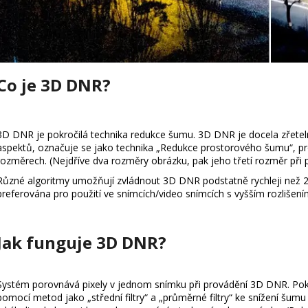
Co je 3D DNR?
3D DNR je pokročilá technika redukce šumu. 3D DNR je docela zřete
aspektů, označuje se jako technika „Redukce prostorového šumu“, pr
rozměrech. (Nejdříve dva rozměry obrázku, pak jeho třetí rozměr při 
Různé algoritmy umožňují zvládnout 3D DNR podstatně rychleji než 2
preferována pro použití ve snímcích/video snímcích s vyšším rozlišení
Jak funguje 3D DNR?
Systém porovnává pixely v jednom snímku při provádění 3D DNR. Poko
pomocí metod jako „střední filtry“ a „průměrné filtry“ ke snížení šu