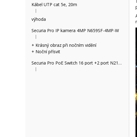
Kábel UTP cat 5e, 20m
|
Hodnocení produktu je 5 z 5 hvězdiček.
výhoda
Securia Pro IP kamera 4MP N659SF-4MP-W
|
Hodnocení produktu je 5 z 5 hvězdiček.
+ Krásný obraz při nočním vidění
+ Noční přísvit
Securia Pro PoE Switch 16 port +2 port N2162P
|
Hodnocení produktu je 2 z 5 hvězdiček.