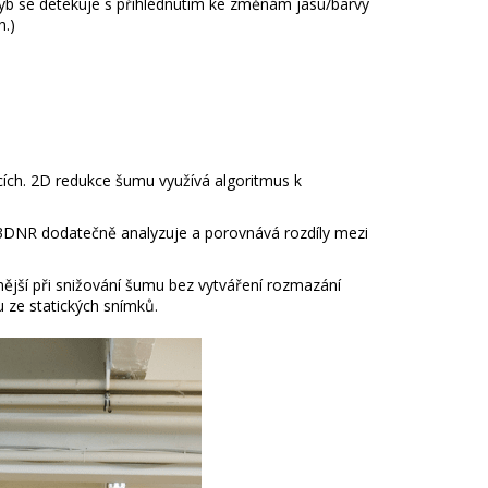
hyb se detekuje s přihlédnutím ke změnám jasu/barvy
h.)
ích. 2D redukce šumu využívá algoritmus k
 3DNR dodatečně analyzuje a porovnává rozdíly mezi
nější při snižování šumu bez vytváření rozmazání
 ze statických snímků.