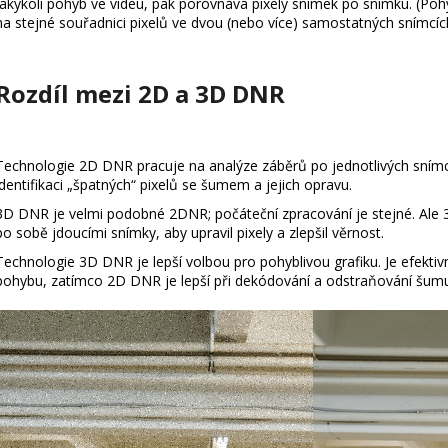
jakýkoli pohyb ve videu, pak porovnává pixely snímek po snímku. (Po
na stejné souřadnici pixelů ve dvou (nebo více) samostatných snímcíc
Rozdíl mezi 2D a 3D DNR
Technologie 2D DNR pracuje na analýze záběrů po jednotlivých snímc
identifikaci „špatných“ pixelů se šumem a jejich opravu.
3D DNR je velmi podobné 2DNR; počáteční zpracování je stejné. Ale
po sobě jdoucími snímky, aby upravil pixely a zlepšil věrnost.
Technologie 3D DNR je lepší volbou pro pohyblivou grafiku. Je efektiv
pohybu, zatímco 2D DNR je lepší při dekódování a odstraňování šumu