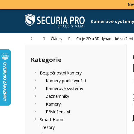
K
Přejít
Nov
na
o
obsah
Zpět
Zpět
š
Kamerové systém
do
do
í
k
obchodu
obchodu
Domů
Články
Co je 2D a 3D dynamické snížen
P
o
Kategorie
Přeskočit
s
kategorie
t
Bezpečnostní kamery
r
Kamery podle využití
a
Kamerové systémy
n
Záznamníky
n
Kamery
í
Příslušenství
p
Smart Home
a
Trezory
n