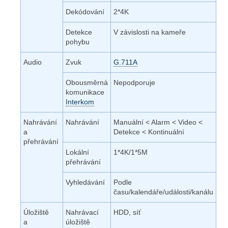
Dekódování
2*4K
Detekce
V závislosti na kameře
pohybu
Audio
Zvuk
G.711A
Obousměrná
Nepodporuje
komunikace
Interkom
Nahrávání
Nahrávání
Manuální < Alarm < Video <
a
Detekce < Kontinuální
přehrávání
Lokální
1*4K/1*5M
přehrávání
Vyhledávání
Podle
času/kalendáře/události/kanálu
Úložiště
Nahrávací
HDD, síť
a
úložiště