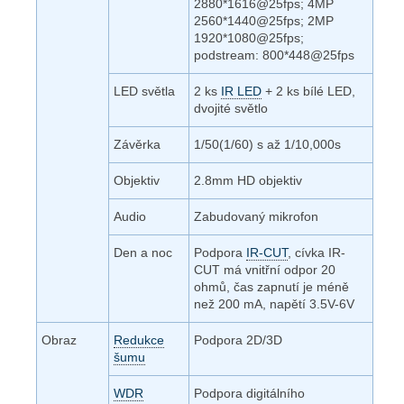
2880*1616@25fps; 4MP
2560*1440@25fps; 2MP
1920*1080@25fps;
podstream: 800*448@25fps
LED světla
2 ks
IR LED
+ 2 ks bílé LED,
dvojité světlo
Závěrka
1/50(1/60) s až 1/10,000s
Objektiv
2.8mm HD objektiv
Audio
Zabudovaný mikrofon
Den a noc
Podpora
IR-CUT
, cívka IR-
CUT má vnitřní odpor 20
ohmů, čas zapnutí je méně
než 200 mA, napětí 3.5V-6V
Obraz
Redukce
Podpora 2D/3D
šumu
WDR
Podpora digitálního