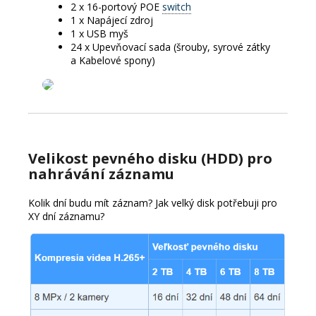
2 x 16-portový POE
switch
1 x Napájecí zdroj
1 x USB myš
24 x Upevňovací sada (šrouby, syrové zátky
a Kabelové spony)
Velikost pevného disku (HDD) pro
nahrávání záznamu
Kolik dní budu mít záznam?
Jak velký disk potřebuji pro
XY dní záznamu?