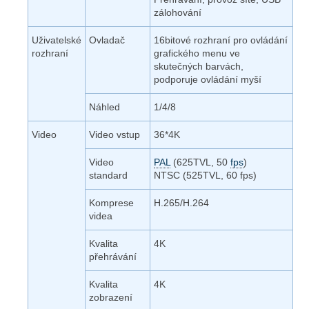
zálohování
Uživatelské
Ovladač
16bitové rozhraní pro ovládání
rozhraní
grafického menu ve
skutečných barvách,
podporuje ovládání myší
Náhled
1/4/8
Video
Video vstup
36*4K
Video
PAL
(625TVL, 50
fps
)
standard
NTSC (525TVL, 60 fps)
Komprese
H.265/H.264
videa
Kvalita
4K
přehrávání
Kvalita
4K
zobrazení