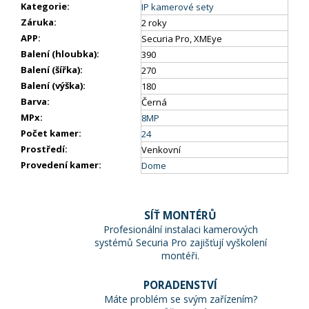
Kategorie
:
IP kamerové sety
Záruka
:
2 roky
APP
:
Securia Pro, XMEye
Balení (hloubka)
:
390
Balení (šířka)
:
270
Balení (výška)
:
180
Barva
:
Černá
MPx
:
8MP
Počet kamer
:
24
Prostředí
:
Venkovní
Provedení kamer
:
Dome
SÍŤ MONTÉRŮ
Profesionální instalaci kamerových
systémů Securia Pro zajišťují vyškolení
montéři.
PORADENSTVÍ
Máte problém se svým zařízením?