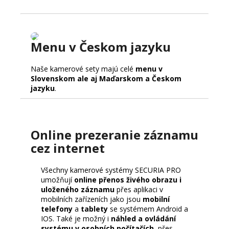
Menu v Českom jazyku
Naše kamerové sety majú celé
menu v
Slovenskom ale aj Maďarskom a Českom
jazyku
.
Online prezeranie záznamu
cez internet
Všechny kamerové systémy SECURIA PRO
umožňují
online přenos živého obrazu i
uloženého záznamu
přes aplikaci v
mobilních zařízeních jako jsou
mobilní
telefony
a
tablety
se systémem Android a
IOS. Také je možný i
náhled a ovládání
systému v osobních počítačích
, přes