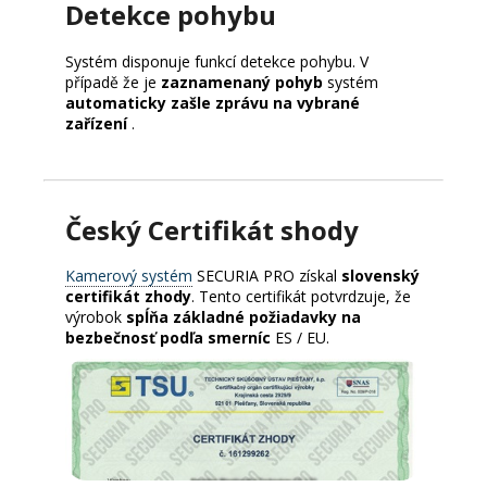
Detekce pohybu
Systém disponuje funkcí detekce pohybu.
V
případě že je
zaznamenaný pohyb
systém
automaticky zašle zprávu na vybrané
zařízení
.
Český Certifikát shody
Kamerový systém
SECURIA PRO získal
slovenský
certifikát zhody
. Tento certifikát potvrdzuje, že
výrobok
spĺňa základné požiadavky na
bezbečnosť podľa smerníc
ES / EU.