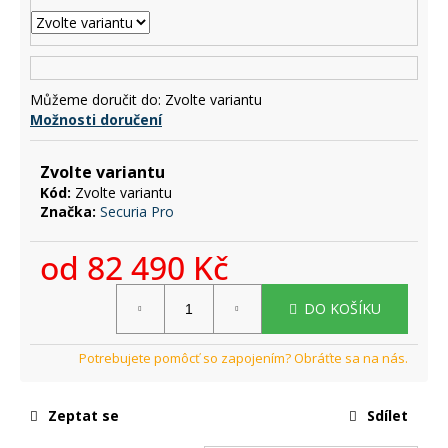
č
u
j
e
m
Můžeme doručit do:
Zvolte variantu
e
Možnosti doručení
Zvolte variantu
Kód:
Zvolte variantu
Značka:
Securia Pro
od
82 490 Kč
Měrná
DO KOŠÍKU
cena:
Zeptat se
Sdílet