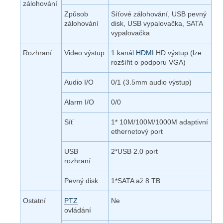
zálohování
Způsob
Síťové zálohování, USB pevný
zálohování
disk, USB vypalovačka, SATA
vypalovačka
Rozhraní
Video výstup
1 kanál
HDMI
HD výstup (lze
rozšířit o podporu VGA)
Audio I/O
0/1 (3.5mm audio výstup)
Alarm I/O
0/0
Síť
1* 10M/100M/1000M adaptivní
ethernetový port
USB
2*USB 2.0 port
rozhraní
Pevný disk
1*SATA až 8 TB
Ostatní
PTZ
Ne
ovládání