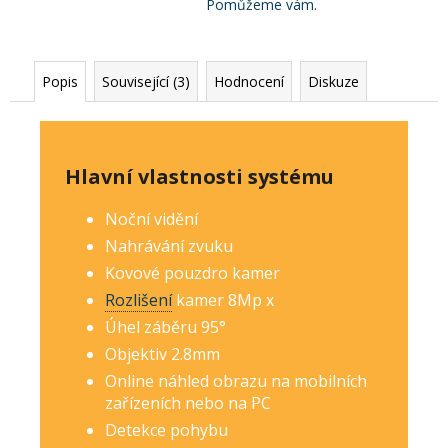
Pomůžeme vám.
Popis
Související (3)
Hodnocení
Diskuze
Hlavní vlastnosti systému
Noční vidění
Nahrávání zvuku
Kovové pouzdro kamer
Rozlišení
kamer 8Mp
x
Úhel záběru 95°
Objektiv 2.8mm
Online náhled obrazu na mobilních
zařízeních nebo na PC
Detekce pohybu