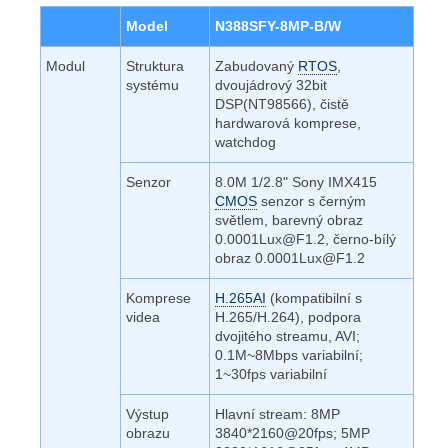
Model
N388SFY-8MP-B/W
Modul
Struktura
Zabudovaný
RTOS
,
systému
dvoujádrový 32bit
DSP(NT98566), čistě
hardwarová komprese,
watchdog
Senzor
8.0M 1/2.8" Sony IMX415
CMOS
senzor s černým
světlem, barevný obraz
0.0001Lux@F1.2, černo-bílý
obraz 0.0001Lux@F1.2
Komprese
H.265AI
(kompatibilní s
videa
H.265/H.264), podpora
dvojitého streamu, AVI;
0.1M~8Mbps variabilní;
1~30fps variabilní
Výstup
Hlavní stream: 8MP
obrazu
3840*2160@20fps; 5MP