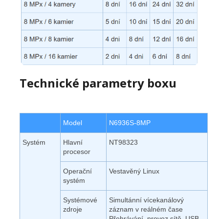
Technické parametry boxu
Model
N6936S-8MP
Systém
Hlavní
NT98323
procesor
Operační
Vestavěný Linux
systém
Systémové
Simultánní vícekanálový
zdroje
záznam v reálném čase
Přehrávání, provoz sítě, USB