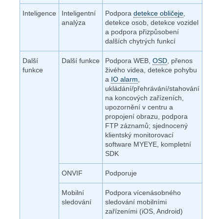
Inteligence
Inteligentní
Podpora
detekce obličeje
,
analýza
detekce osob, detekce vozidel
a podpora přizpůsobení
dalších chytrých funkcí
Další
Další funkce
Podpora WEB,
OSD
, přenos
funkce
živého videa, detekce pohybu
a
IO alarm
,
ukládání/přehrávání/stahování
na koncových zařízeních,
upozornění v centru a
propojení obrazu, podpora
FTP záznamů; sjednocený
klientský monitorovací
software MYEYE, kompletní
SDK
ONVIF
Podporuje
Mobilní
Podpora vícenásobného
sledování
sledování mobilními
zařízeními (iOS, Android)