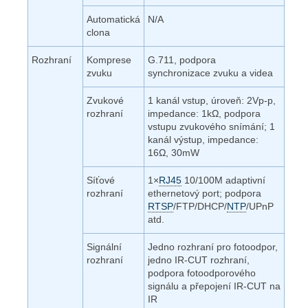
Automatická
N/A
clona
Rozhraní
Komprese
G.711, podpora
zvuku
synchronizace zvuku a videa
Zvukové
1 kanál vstup, úroveň: 2Vp-p,
rozhraní
impedance: 1kΩ, podpora
vstupu zvukového snímání; 1
kanál výstup, impedance:
16Ω, 30mW
Síťové
1×
RJ45
10/100M adaptivní
rozhraní
ethernetový port; podpora
RTSP
/FTP/DHCP/
NTP
/UPnP
atd.
Signální
Jedno rozhraní pro fotoodpor,
rozhraní
jedno IR-CUT rozhraní,
podpora fotoodporového
signálu a přepojení IR-CUT na
IR