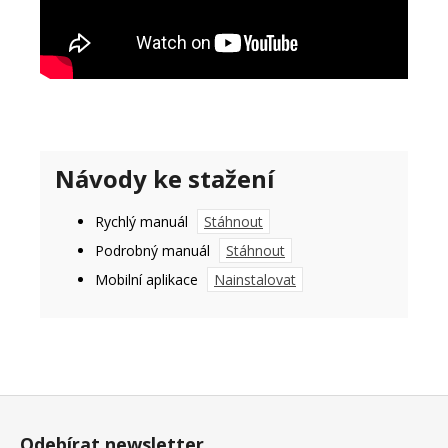
Návody ke stažení
Rychlý manuál
Stáhnout
Podrobný manuál
Stáhnout
Mobilní aplikace
Nainstalovat
Z
á
Odebírat newsletter