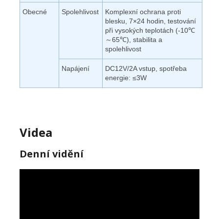
Obecné
Spolehlivost
Komplexní ochrana proti
blesku, 7×24 hodin, testování
při vysokých teplotách (-10℃
～65℃), stabilita a
spolehlivost
Napájení
DC12V/2A vstup, spotřeba
energie: ≤3W
Videa
Denní vidění