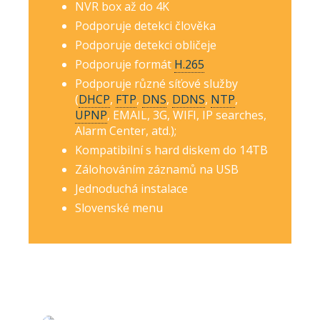
NVR box až do 4K
Podporuje detekci člověka
Podporuje detekci obličeje
Podporuje formát
H.265
Podporuje různé síťové služby
(
DHCP
,
FTP
,
DNS
,
DDNS
,
NTP
,
UPNP
, EMAIL, 3G, WIFI, IP searches,
Alarm Center, atd.);
Kompatibilní s hard diskem do 14TB
Zálohováním záznamů na USB
Jednoduchá instalace
Slovenské menu