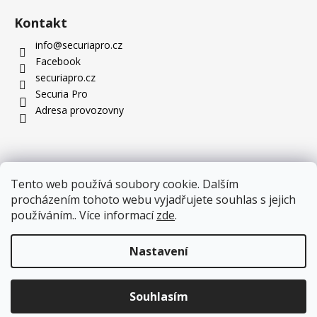
Kontakt
info
@
securiapro.cz
Facebook
securiapro.cz
Securia Pro
Adresa provozovny
Tento web používá soubory cookie. Dalším
procházením tohoto webu vyjadřujete souhlas s jejich
používáním.. Více informací
zde
.
Nastavení
Novinka, kterou stojí za to vidět: nové PTZ kamery jsou
Souhlasím
Copyright 2026
SecuriaPro.cz
. Všechna práva vyhrazena.
skladem!
Více zde