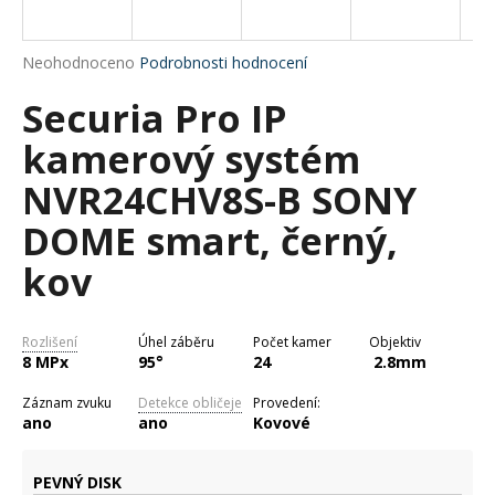
a
j
Průměrné
Neohodnoceno
Podrobnosti hodnocení
í
hodnocení
Securia Pro IP
produktu
t
je
?
kamerový systém
0,0
z
NVR24CHV8S-B SONY
5
hvězdiček.
DOME smart, černý,
HLEDAT
kov
Rozlišení
Úhel záběru
Počet kamer
Objektiv
D
8 MPx
95°
24
2.8mm
o
p
Záznam zvuku
Detekce obličeje
Provedení:
o
ano
ano
Kovové
r
u
PEVNÝ DISK