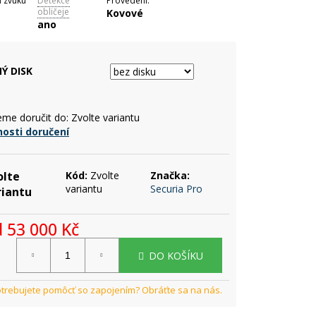
 zvuku
Detekce
Provedení:
obličeje
Kovové
ano
Ý DISK
me doručit do:
Zvolte variantu
osti doručení
olte
Kód:
Zvolte
Značka:
variantu
Securia Pro
riantu
d
53 000 Kč
rná
DO KOŠÍKU
a: