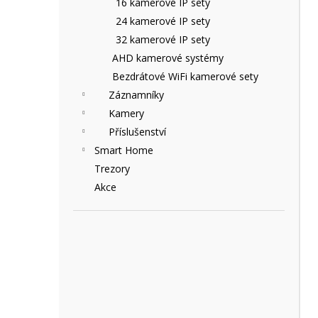
16 kamerové IP sety
e
24 kamerové IP sety
l
32 kamerové IP sety
AHD kamerové systémy
Bezdrátové WiFi kamerové sety
Záznamníky
Kamery
Příslušenství
Smart Home
Trezory
Akce