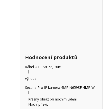
Hodnocení produktů
Kábel UTP cat 5e, 20m
|
Hodnocení produktu je 5 z 5 hvězdiček.
výhoda
Securia Pro IP kamera 4MP N659SF-4MP-W
|
Hodnocení produktu je 5 z 5 hvězdiček.
+ Krásný obraz při nočním vidění
+ Noční přísvit