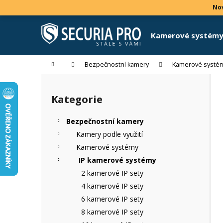
K
Přejít
Nov
na
o
obsah
Zpět
Zpět
š
Kamerové systém
do
do
í
k
obchodu
obchodu
Domů
Bezpečnostní kamery
Kamerové systé
P
o
Kategorie
Přeskočit
s
kategorie
t
Bezpečnostní kamery
r
Kamery podle využití
a
Kamerové systémy
n
IP kamerové systémy
n
2 kamerové IP sety
í
4 kamerové IP sety
p
6 kamerové IP sety
a
8 kamerové IP sety
n