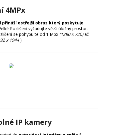
ní 4MPx
í přináší ostřejší obraz který poskytuje
Velké Rozlišení vyžadujte větší úložný prostor.
zlišení se pohybujte od 1 Mpx
(1280 x 720)
až
592 x 1944
)
lné IP kamery
vhodné do
exteriéru i interiéru a splňují