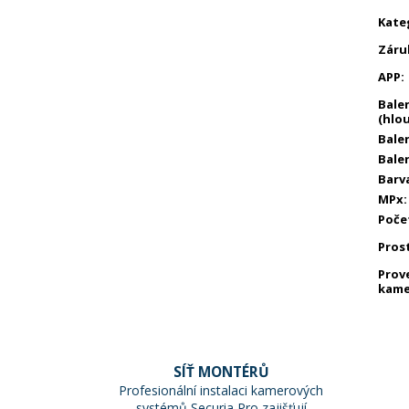
Kate
Záru
APP
:
Bale
(hlo
Balen
Balen
Barv
MPx
:
Poče
Pros
Prov
kame
SÍŤ MONTÉRŮ
Profesionální instalaci kamerových
systémů Securia Pro zajišťují