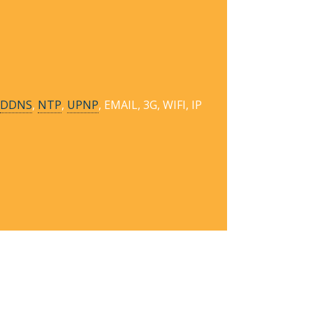
DDNS
,
NTP
,
UPNP
, EMAIL, 3G, WIFI, IP