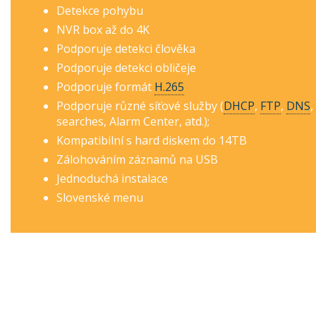
Detekce pohybu
NVR box až do 4K
Podporuje detekci člověka
Podporuje detekci obličeje
Podporuje formát
H.265
Podporuje různé síťové služby (
DHCP
,
FTP
,
DNS
,
searches, Alarm Center, atd.);
Kompatibilní s hard diskem do 14TB
Zálohováním záznamů na USB
Jednoduchá instalace
Slovenské menu