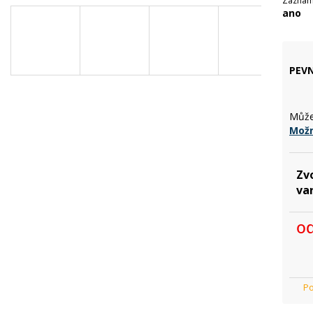
Záznam
ano
PEVN
Může
Možn
Zv
va
o
Mě
cen