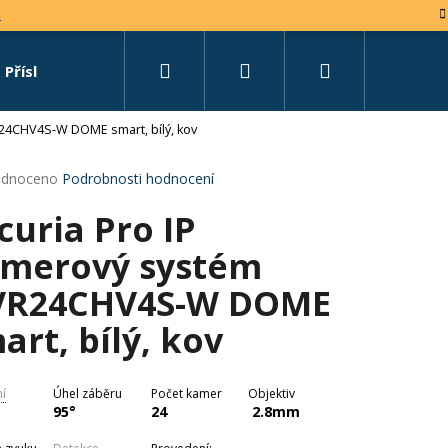
e
Hledat
Přihlášení
Nákupní
Příslušenství
Set na míru
24CHV4S-W DOME smart, bílý, kov
košík
rné
dnoceno
Podrobnosti hodnocení
cení
curia Pro IP
tu
merový systém
VR24CHV4S-W DOME
ček.
art, bílý, kov
ní
Úhel záběru
Počet kamer
Objektiv
95°
24
2.8mm