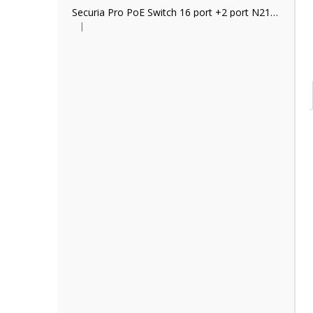
Securia Pro PoE Switch 16 port +2 port N2162P
|
Hodnocení produktu je 2 z 5 hvězdiček.