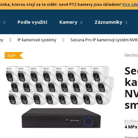
inka, kterou stojí za to vidět: nové PTZ kamery jsou skladem!
Více zd
y
Podle využití
Kamery
Záznamníky
Co potřebujete najít?
my
IP kamerové systémy
Securia Pro IP kamerový systém NVR
Průmě
Neoho
4 MP
HLEDAT
hodno
Se
produk
je
ka
0,0
Doporučujeme
z
N
5
hvězdi
sm
Rozliše
4 MPx