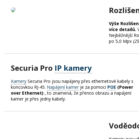
Rozliše
Výše Rozlišen
více detailů.
Nejběžnější Ro
po 5,0 Mpx
(2
Securia Pro
IP kamery
Kamery
Securia Pro jsou napájeny přes ethernetové kabely s
koncovkou RJ-45.
Napájení kamer
je za pomoci
POE
(Power
over Ethernet)
, to znamená, že přenos obrazu a napájení
kamer je přes jedny kabely.
Voděodo
Kamery jsou 