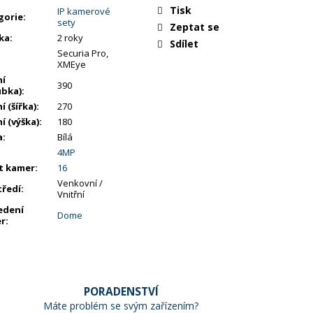
Tisk
IP kamerové
gorie
:
sety
Zeptat se
ka
:
2 roky
Sdílet
Securia Pro,
XMEye
ní
390
ubka)
:
í (šířka)
:
270
í (výška)
:
180
a
:
Bílá
4MP
t kamer
:
16
Venkovní /
tředí
:
Vnitřní
edení
Dome
r
:
PORADENSTVÍ
Máte problém se svým zařízením?