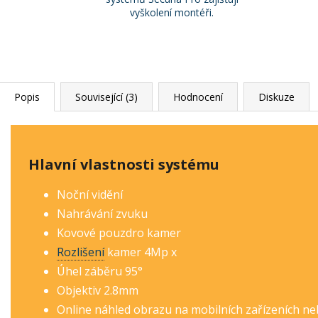
vyškolení montéři.
Popis
Související (3)
Hodnocení
Diskuze
Hlavní vlastnosti systému
Noční vidění
Nahrávání zvuku
Kovové pouzdro kamer
Rozlišení
kamer 4Mp
x
Úhel záběru 95°
Objektiv 2.8mm
Online náhled obrazu na mobilních zařízeních n