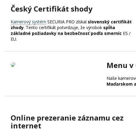
Český Certifikát shody
Kamerový systém
SECURIA PRO získal
slovenský certifikát
zhody
. Tento certifikát potvrdzuje, že výrobok
spĺňa
základné požiadavky na bezbečnosť podľa smerníc
ES /
EU.
Menu v 
Naše kamerové
Maďarskom a
Online prezeranie záznamu cez
internet