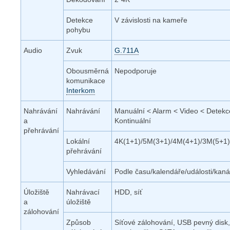
Detekce
V závislosti na kameře
pohybu
Audio
Zvuk
G.711A
Obousměrná
Nepodporuje
komunikace
Interkom
Nahrávání
Nahrávání
Manuální < Alarm < Video < Detekc
a
Kontinuální
přehrávání
Lokální
4K(1+1)/5M(3+1)/4M(4+1)/3M(5+1
přehrávání
Vyhledávání
Podle času/kalendáře/události/kaná
Úložiště
Nahrávací
HDD, síť
a
úložiště
zálohování
Způsob
Síťové zálohování, USB pevný disk