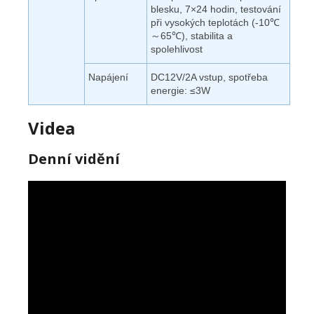
blesku, 7×24 hodin, testování
při vysokých teplotách (-10℃
～65℃), stabilita a
spolehlivost
Napájení
DC12V/2A vstup, spotřeba
energie: ≤3W
Videa
Denní vidění