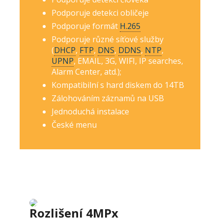
Podporuje detekci obličeje
Podporuje formát
H.265
Podporuje různé síťové služby
(
DHCP
,
FTP
,
DNS
,
DDNS
,
NTP
,
UPNP
, EMAIL, 3G, WIFI, IP searches,
Alarm Center, atd.);
Kompatibilní s hard diskem do 14TB
Zálohováním záznamů na USB
Jednoduchá instalace
České menu
Rozlišení 4MPx