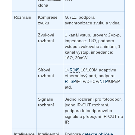
clona
Rozhraní
Komprese
G.711, podpora
zvuku
synchronizace zvuku a videa
Zvukové
1 kanál vstup, úroveň: 2Vp-p,
rozhraní
impedance: 1kΩ, podpora
vstupu zvukového snímání; 1
kanál výstup, impedance:
16Ω, 30mW
Síťové
1×
RJ45
10/100M adaptivní
rozhraní
ethernetový port; podpora
RTSP
/FTP/DHCP/
NTP
/UPnP
atd.
Signální
Jedno rozhraní pro fotoodpor,
rozhraní
jedno IR-CUT rozhraní,
podpora fotoodporového
signálu a přepojení IR-CUT na
IR
Inteligence
Inteligentní
Podpora
detekce obličeje
,