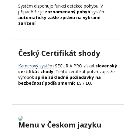
Systém disponuje funkcí detekce pohybu.
V
případě že je
zaznamenaný pohyb
systém
automaticky zašle zprávu na vybrané
zařízení
.
Český Certifikát shody
Kamerový systém
SECURIA PRO získal
slovenský
certifikát zhody
. Tento certifikát potvrdzuje, že
výrobok
spĺňa základné požiadavky na
bezbečnosť podľa smerníc
ES / EU.
Menu v Českom jazyku