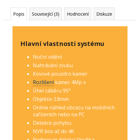
Popis
Související (3)
Hodnocení
Diskuze
Hlavní vlastnosti systému
Noční vidění
Nahrávání zvuku
Kovové pouzdro kamer
Rozlišení
kamer 4Mp
x
Úhel záběru 95°
Objektiv 2.8mm
Online náhled obrazu na mobilních
zařízeních nebo na PC
Detekce pohybu
NVR box až do 4K
Podporuje detekci člověka