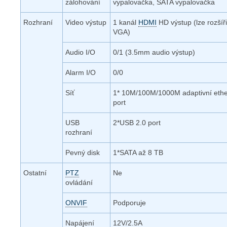
zálohování
vypalovačka, SATA vypalovačka
Rozhraní
Video výstup
1 kanál
HDMI
HD výstup (lze rozšíř
VGA)
Audio I/O
0/1 (3.5mm audio výstup)
Alarm I/O
0/0
Síť
1* 10M/100M/1000M adaptivní ethe
port
USB
2*USB 2.0 port
rozhraní
Pevný disk
1*SATA až 8 TB
Ostatní
PTZ
Ne
ovládání
ONVIF
Podporuje
Napájení
12V/2.5A