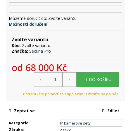
č
u
j
Můžeme doručit do:
Zvolte variantu
e
Možnosti doručení
m
e
Zvolte variantu
Kód:
Zvolte variantu
Značka:
Securia Pro
od
68 000 Kč
Měrná
DO KOŠÍKU
cena:
Zeptat se
Sdílet
Kategorie
:
IP kamerové sety
Záruka
:
2 roky