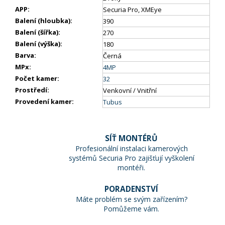
APP
:
Securia Pro, XMEye
Balení (hloubka)
:
390
Balení (šířka)
:
270
Balení (výška)
:
180
Barva
:
Černá
MPx
:
4MP
Počet kamer
:
32
Prostředí
:
Venkovní / Vnitřní
Provedení kamer
:
Tubus
SÍŤ MONTÉRŮ
Profesionální instalaci kamerových
systémů Securia Pro zajišťují vyškolení
montéři.
PORADENSTVÍ
Máte problém se svým zařízením?
Pomůžeme vám.