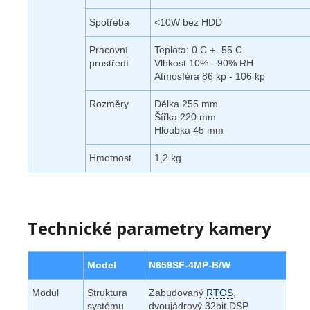
Spotřeba
<10W bez HDD
Pracovní
Teplota: 0 C +- 55 C
prostředí
Vlhkost 10% - 90% RH
Atmosféra 86 kp - 106 kp
Rozměry
Délka 255 mm
Šířka 220 mm
Hloubka 45 mm
Hmotnost
1,2 kg
Technické parametry kamery
Model
N659SF-4MP-B/W
Modul
Struktura
Zabudovaný
RTOS
,
systému
dvoujádrový 32bit DSP