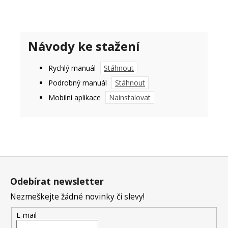
Návody ke stažení
Rychlý manuál
Stáhnout
Podrobný manuál
Stáhnout
Mobilní aplikace
Nainstalovat
Z
á
Odebírat newsletter
p
Nezmeškejte žádné novinky či slevy!
a
t
E-mail