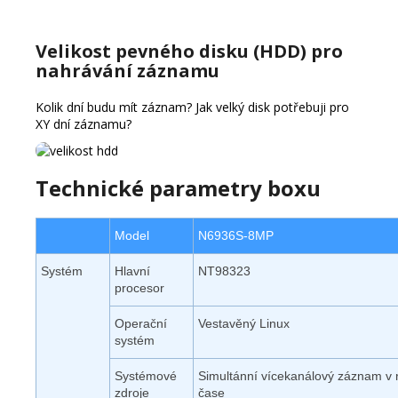
Velikost pevného disku (HDD) pro
nahrávání záznamu
Kolik dní budu mít záznam?
Jak velký disk potřebuji pro
XY dní záznamu?
Technické parametry boxu
Model
N6936S-8MP
Systém
Hlavní
NT98323
procesor
Operační
Vestavěný Linux
systém
Systémové
Simultánní vícekanálový záznam v
zdroje
čase