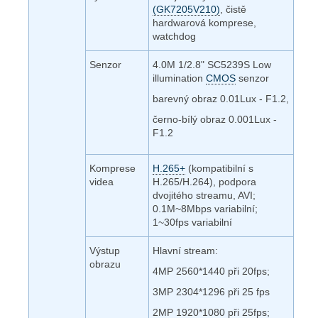
(GK7205V210)
, čistě
hardwarová komprese,
watchdog
Senzor
4.0M 1/2.8" SC5239S Low
illumination
CMOS
senzor
barevný obraz 0.01Lux - F1.2,
černo-bílý obraz 0.001Lux -
F1.2
Komprese
H.265+
(kompatibilní s
videa
H.265/H.264), podpora
dvojitého streamu, AVI;
0.1M~8Mbps variabilní;
1~30fps variabilní
Výstup
Hlavní stream:
obrazu
4MP 2560*1440 při 20fps;
3MP 2304*1296 při 25 fps
2MP 1920*1080 při 25fps;