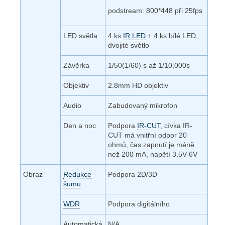
podstream: 800*448 při 25fps
LED světla
4 ks
IR LED
+ 4 ks bílé LED,
dvojité světlo
Závěrka
1/50(1/60) s až 1/10,000s
Objektiv
2.8mm HD objektiv
Audio
Zabudovaný mikrofon
Den a noc
Podpora
IR-CUT
, cívka IR-
CUT má vnitřní odpor 20
ohmů, čas zapnutí je méně
než 200 mA, napětí 3.5V-6V
Obraz
Redukce
Podpora 2D/3D
šumu
WDR
Podpora digitálního
Automatická
N/A