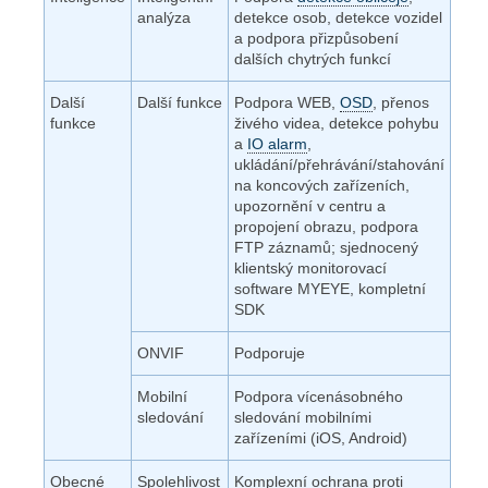
analýza
detekce osob, detekce vozidel
a podpora přizpůsobení
dalších chytrých funkcí
Další
Další funkce
Podpora WEB,
OSD
, přenos
funkce
živého videa, detekce pohybu
a
IO alarm
,
ukládání/přehrávání/stahování
na koncových zařízeních,
upozornění v centru a
propojení obrazu, podpora
FTP záznamů; sjednocený
klientský monitorovací
software MYEYE, kompletní
SDK
ONVIF
Podporuje
Mobilní
Podpora vícenásobného
sledování
sledování mobilními
zařízeními (iOS, Android)
Obecné
Spolehlivost
Komplexní ochrana proti