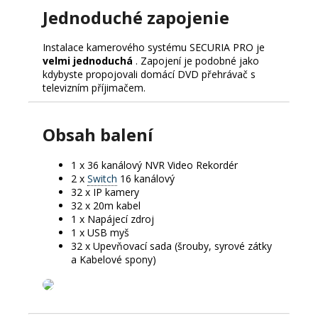
Jednoduché zapojenie
Instalace kamerového systému SECURIA PRO je
velmi jednoduchá
.
Zapojení je podobné jako
kdybyste propojovali domácí DVD přehrávač s
televizním příjimačem.
Obsah balení
1 x 36 kanálový NVR Video Rekordér
2 x
Switch
16 kanálový
32 x IP kamery
32 x 20m kabel
1 x Napájecí zdroj
1 x USB myš
32 x Upevňovací sada (šrouby, syrové zátky
a Kabelové spony)