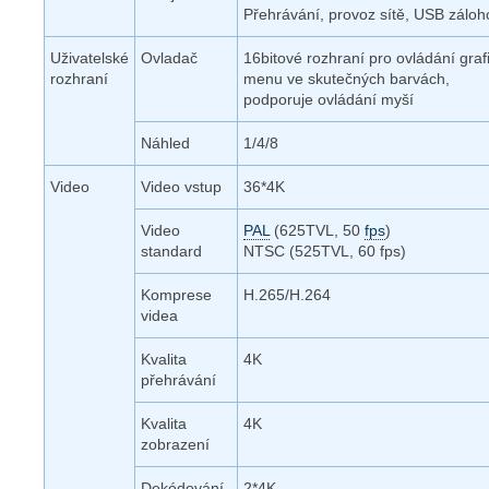
Přehrávání, provoz sítě, USB záloh
Uživatelské
Ovladač
16bitové rozhraní pro ovládání gra
rozhraní
menu ve skutečných barvách,
podporuje ovládání myší
Náhled
1/4/8
Video
Video vstup
36*4K
Video
PAL
(625TVL, 50
fps
)
standard
NTSC (525TVL, 60 fps)
Komprese
H.265/H.264
videa
Kvalita
4K
přehrávání
Kvalita
4K
zobrazení
Dekódování
2*4K