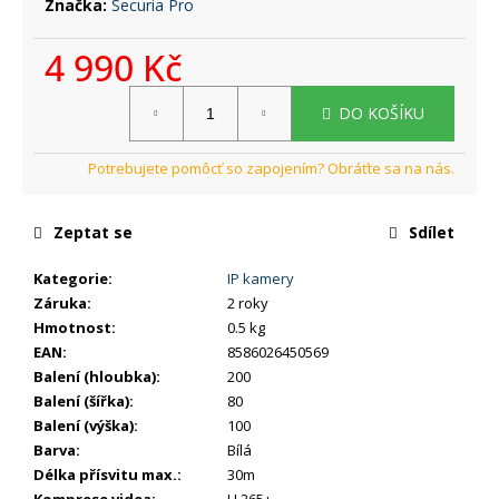
č
Značka:
Securia Pro
u
j
4 990 Kč
e
Měrná
m
DO KOŠÍKU
cena:
e
Zeptat se
Sdílet
Kategorie
:
IP kamery
Záruka
:
2 roky
Hmotnost
:
0.5 kg
EAN
:
8586026450569
Balení (hloubka)
:
200
Balení (šířka)
:
80
Balení (výška)
:
100
Barva
:
Bílá
Délka přísvitu max.
:
30m
Komprese videa
:
H.265+