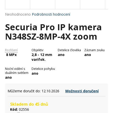
a
j
Průměrné
Neohodnoceno
Podrobnosti hodnocení
í
hodnocení
Securia Pro IP kamera
produktu
t
je
?
N348SZ-8MP-4X zoom
0,0
z
5
hvězdiček.
Rozlišení
Objektiv
Detekce člověka
Záznam zvuku
8 MPx
2,8 - 12 mm
ano
ano
HLEDAT
varifok.
Noční vidění s
Detekce pohybu
duálním světlem
ano
ano
D
o
p
Můžeme doručit do:
12.10.2026
Možnosti doručení
o
r
Skladem do 45 dnů
u
Kód:
02556