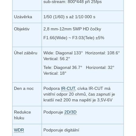
sub-stream: 800*448 při 25fps
Uzávěrka
1/50 (1/60) s až 1/10 000 s
Objektiv
2,8 mm-12mm 5MP HD
čočky
F1.66(Wide) ~ F3.03(Tele) ±5%
Úhel záběru
Wide: Diagonal 133° Horizontal: 108.6°
Vertical: 56.2°
Tele: Diagonal 36.7° Horizontal: 32°
Vertical: 18°
Den a noc
Podpora
IR-CUT
, cívka IR-CUT má
vnitřní odpor 20 ohmů, čas zapnutí je
kratší než 200 ma napětí je 3,5V-6V
Redukce
Podporuje
2D/3D
hluku
WDR
Podporuje digitální