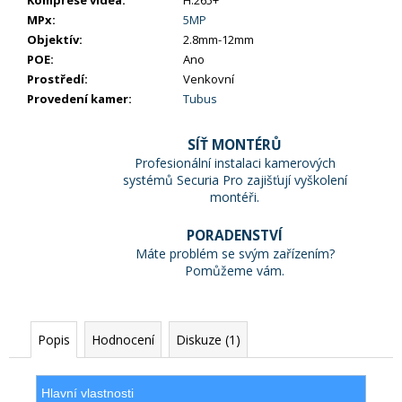
MPx
:
5MP
Objektív
:
2.8mm-12mm
POE
:
Ano
Prostředí
:
Venkovní
Provedení kamer
:
Tubus
SÍŤ MONTÉRŮ
Profesionální instalaci kamerových
systémů Securia Pro zajišťují vyškolení
montéři.
PORADENSTVÍ
Máte problém se svým zařízením?
Pomůžeme vám.
Popis
Hodnocení
Diskuze (1)
Hlavní vlastnosti