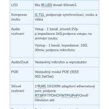
LED
8ks
IR LED
dosah 60metrů
Komprese
G.711,
podporuje synchronizaci, zvuku a
zvuku
videa
Audio
Vstup - 1 kanál ,úroveň:2Vp-
rozhraní
p,impedance:1kΩ,podpora vstupu na
snímání zvuku;
Výstup - 1 kanál, impedance: 16Ω,
30mw, podpora mikrofonu
Audio/Zvuk
Vestavěný mikrofon a reproduktor
POE
Vestavěný modul POE (IEEE
802.3af/3at)
Síťové
1*
RJ45
10/100M adaptivní ethernetový
rozhraní
port;
podpora
RTSP
/FTPDHCP/
NTP
/
UPnP
/Onvif/
Hikvision atd.