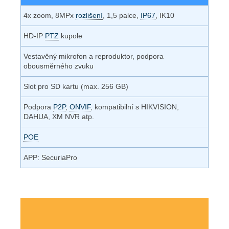
4x zoom, 8MPx
rozlišení
, 1,5 palce,
IP67
, IK10
HD-IP
PTZ
kupole
Vestavěný mikrofon a reproduktor, podpora
obousměrného zvuku
Slot pro SD kartu (max. 256 GB)
Podpora
P2P
,
ONVIF
, kompatibilní s HIKVISION,
DAHUA, XM NVR atp.
POE
APP: SecuriaPro