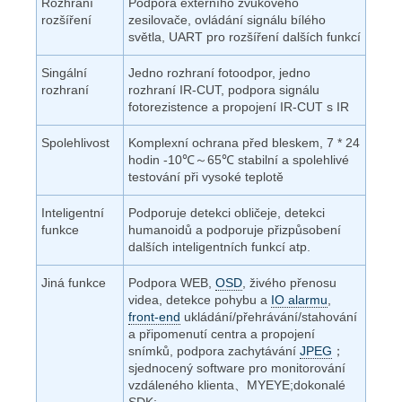
Rozhraní
Podpora externího zvukového
rozšíření
zesilovače, ovládání signálu bílého
světla, UART pro rozšíření dalších funkcí
Singální
Jedno rozhraní fotoodpor, jedno
rozhraní
rozhraní IR-CUT, podpora signálu
fotorezistence a propojení IR-CUT s IR
Spolehlivost
Komplexní ochrana před bleskem, 7 * 24
hodin -10℃～65℃ stabilní a spolehlivé
testování při vysoké teplotě
Inteligentní
Podporuje detekci obličeje, detekci
funkce
humanoidů a podporuje přizpůsobení
dalších inteligentních funkcí atp.
Jiná funkce
Podpora WEB,
OSD
, živého přenosu
videa, detekce pohybu a
IO alarmu
,
front-end
ukládání/přehrávání/stahování
a připomenutí centra a propojení
snímků, podpora zachytávání
JPEG
；
sjednocený software pro monitorování
vzdáleného klienta、MYEYE;dokonalé
SDK;