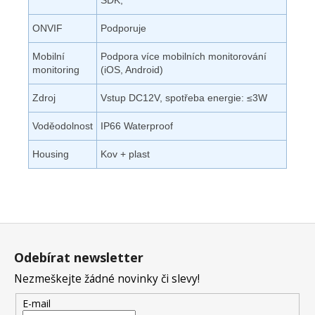
ONVIF
Podporuje
Mobilní
Podpora více mobilních monitorování
monitoring
(iOS, Android)
Zdroj
Vstup DC12V, spotřeba energie: ≤3W
Voděodolnost
IP66 Waterproof
Housing
Kov + plast
Z
á
Odebírat newsletter
p
Nezmeškejte žádné novinky či slevy!
a
t
E-mail