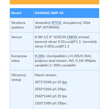
Model
N348SNZ-8MP-4X
Struktura
Vestavěný
RTOS
, dvoujádrový 32bit
systému
DSP (NT98566)
Senzor
8.0M 1/2.8" SC8239
CMOS
snímač,
barevný obraz 0.01Lux@F1.2, černobílý
obraz 0.001Lux@F1.2
Komprese
H.265
+ (kompatibilní s H.265/H.264),
videa
podpora dual stream, AVI;
0,1M~8Mpbs
variabilní;1~30f/s variabilní
Obrazový
Hlavní stream:
výstup
3072*2048 pri 20
fps
2592*1944 při 25fps,
2560*1440 při 25 fps
1920*1080 při 25fps;