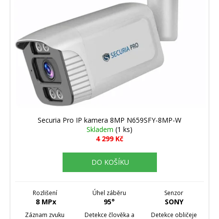
Securia Pro IP kamera 8MP N659SFY-8MP-W
Skladem
(1 ks)
4 299 Kč
DO KOŠÍKU
Rozlišení
Úhel záběru
Senzor
8 MPx
95°
SONY
Záznam zvuku
Detekce člověka a
Detekce obličeje