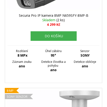
k
t
ů
Securia Pro IP kamera 8MP N659SFY-8MP-B
Skladem
(2 ks)
4 299 Kč
DO KOŠÍKU
Rozlišení
Úhel záběru
Senzor
8 MPx
95°
SONY
Záznam zvuku
Detekce člověka a
Detekce obličeje
pohybu
ano
ano
ano
8 MP
SONY SENZOR