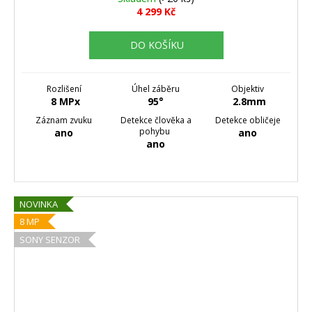
4 299 Kč
DO KOŠÍKU
Rozlišení
Úhel záběru
Objektiv
8 MPx
95°
2.8mm
Záznam zvuku
Detekce člověka a
Detekce obličeje
pohybu
ano
ano
ano
NOVINKA
8 MP
SONY SENZOR