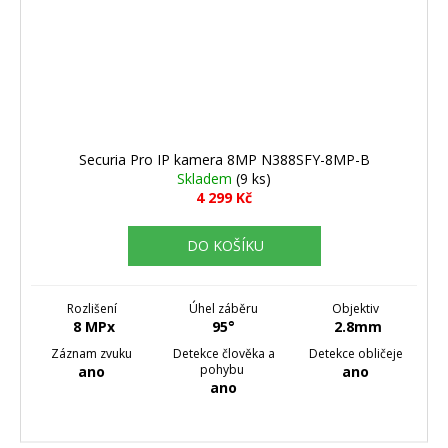
Securia Pro IP kamera 8MP N388SFY-8MP-B
Skladem
(9 ks)
4 299 Kč
DO KOŠÍKU
Rozlišení
Úhel záběru
Objektiv
8 MPx
95°
2.8mm
Záznam zvuku
Detekce člověka a
Detekce obličeje
pohybu
ano
ano
ano