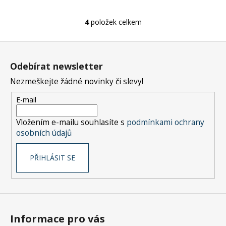
4
položek celkem
O
v
Z
l
á
á
Odebírat newsletter
d
p
a
Nezmeškejte žádné novinky či slevy!
a
c
t
E-mail
í
í
p
Vložením e-mailu souhlasíte s
podmínkami ochrany
r
osobních údajů
v
k
PŘIHLÁSIT SE
y
v
ý
p
i
s
Informace pro vás