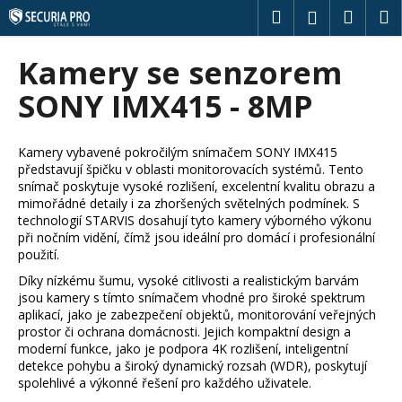
K
Přejít
Hledat
Náku
M
Přihlášení
na
o
obsah
Zpět
Zpět
košík
š
Kamery se senzorem
í
C
SONY IMX415 - 8MP
k
o
p
Kamery vybavené pokročilým snímačem SONY IMX415
o
představují špičku v oblasti monitorovacích systémů. Tento
t
snímač poskytuje vysoké rozlišení, excelentní kvalitu obrazu a
mimořádné detaily i za zhoršených světelných podmínek. S
ř
technologií STARVIS dosahují tyto kamery výborného výkonu
e
při nočním vidění, čímž jsou ideální pro domácí i profesionální
použití.
b
u
Díky nízkému šumu, vysoké citlivosti a realistickým barvám
jsou kamery s tímto snímačem vhodné pro široké spektrum
j
aplikací, jako je zabezpečení objektů, monitorování veřejných
e
prostor či ochrana domácnosti. Jejich kompaktní design a
moderní funkce, jako je podpora 4K rozlišení, inteligentní
t
detekce pohybu a široký dynamický rozsah (WDR), poskytují
e
spolehlivé a výkonné řešení pro každého uživatele.
n