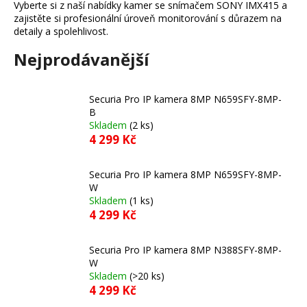
Vyberte si z naší nabídky kamer se snímačem SONY IMX415 a
a
zajistěte si profesionální úroveň monitorování s důrazem na
j
detaily a spolehlivost.
í
Nejprodávanější
t
?
Securia Pro IP kamera 8MP N659SFY-8MP-
B
Skladem
(2 ks)
4 299 Kč
HLEDAT
Securia Pro IP kamera 8MP N659SFY-8MP-
W
Skladem
(1 ks)
4 299 Kč
D
o
p
Securia Pro IP kamera 8MP N388SFY-8MP-
o
W
Skladem
(>20 ks)
r
4 299 Kč
u