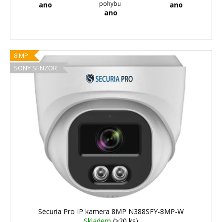
pohybu
ano
ano
ano
8 MP
SONY SENZOR
Securia Pro IP kamera 8MP N388SFY-8MP-W
Skladem
(>20 ks)