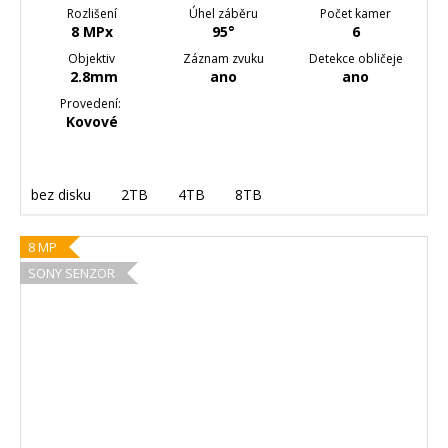
Rozlišení
Úhel záběru
Počet kamer
8 MPx
95°
6
Objektiv
Záznam zvuku
Detekce obličeje
2.8mm
ano
ano
Provedení:
Kovové
bez disku
2TB
4TB
8TB
8 MP
SONY SENZOR