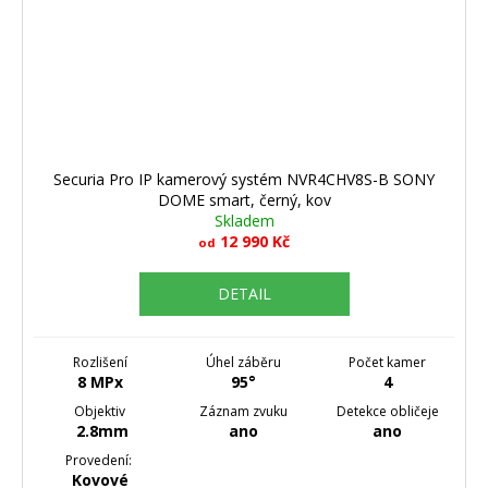
Securia Pro IP kamerový systém NVR4CHV8S-B SONY
DOME smart, černý, kov
Skladem
12 990 Kč
od
DETAIL
Rozlišení
Úhel záběru
Počet kamer
8 MPx
95°
4
Objektiv
Záznam zvuku
Detekce obličeje
2.8mm
ano
ano
Provedení:
Kovové