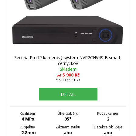
Securia Pro IP kamerový systém NVR2CHV4S-B smart,
černý, kov
Skladem
5 900 Kč
od
Měrná
5 900 Kč / 1 ks
cena:
DETAIL
Rozlišení
Úhel záběru
Počet kamer
4 MPx
95°
2
Objektiv
Záznam zvuku
Detekce obličeje
2.8mm
ano
ano