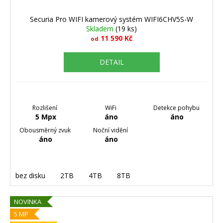
Securia Pro WIFI kamerový systém WIFI6CHV5S-W
Skladem
(19 ks)
11 590 Kč
od
DETAIL
Rozlišení
WiFi
Detekce pohybu
5 Mpx
áno
áno
Obousměrný zvuk
Noční vidění
áno
áno
bez disku
2TB
4TB
8TB
NOVINKA
5 MP