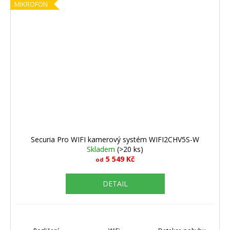
MIKROFON
Securia Pro WIFI kamerový systém WIFI2CHV5S-W
Skladem
(>20 ks)
5 549 Kč
od
DETAIL