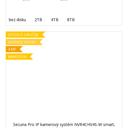
bez disku
2TB
4TB
8TB
DETEKCE OBLIČEJE
DETEKCE OSOBY
4 MP
MIKROFON
Securia Pro IP kamerový systém NVR4CHV4S-W smart,