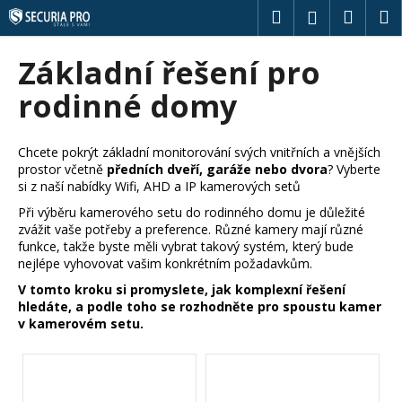
K
Přejít
Hledat
Náku
M
Přihlášení
na
o
obsah
Zpět
Zpět
košík
š
Základní řešení pro
í
C
rodinné domy
k
o
p
Chcete pokrýt základní monitorování svých vnitřních a vnějších
o
prostor včetně
předních dveří, garáže nebo dvora
? Vyberte
t
si z naší nabídky Wifi, AHD a IP kamerových setů
ř
Při výběru kamerového setu do rodinného domu je důležité
zvážit vaše potřeby a preference. Různé kamery mají různé
e
funkce, takže byste měli vybrat takový systém, který bude
b
nejlépe vyhovovat vašim konkrétním požadavkům.
u
V tomto kroku si promyslete, jak komplexní řešení
j
hledáte, a podle toho se rozhodněte pro spoustu kamer
v kamerovém setu.
e
t
e
n