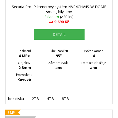
Securia Pro IP kamerový systém NVR4CHV4S-W DOME
smart, bílý, kov
Skladem
(>20 ks)
9 690 Kč
od
DETAIL
Rozlišení
Úhel záběru
Počet kamer
4 MPx
95°
4
Objektiv
Záznam zvuku
Detekce obličeje
2.8mm
ano
ano
Provedení:
Kovové
bez disku
2TB
4TB
8TB
8 MP