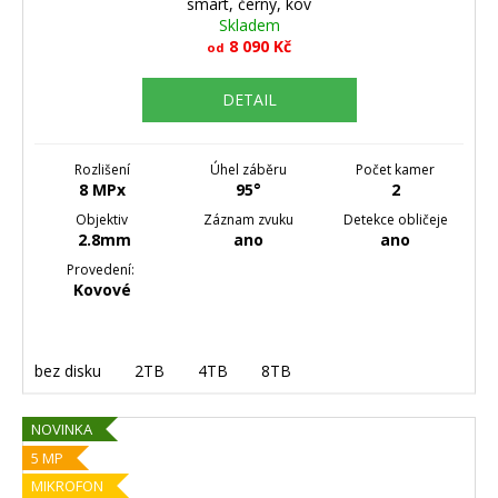
smart, černý, kov
Skladem
8 090 Kč
od
DETAIL
Rozlišení
Úhel záběru
Počet kamer
8 MPx
95°
2
Objektiv
Záznam zvuku
Detekce obličeje
2.8mm
ano
ano
Provedení:
Kovové
bez disku
2TB
4TB
8TB
NOVINKA
5 MP
MIKROFON