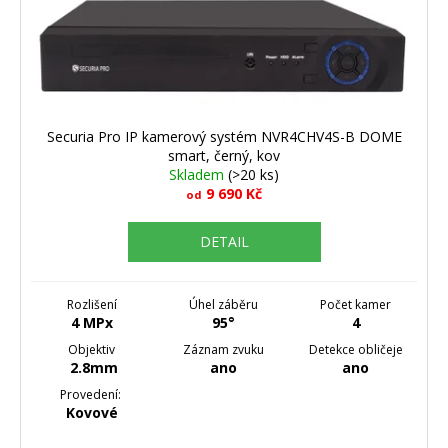
o
d
u
k
t
ů
Securia Pro IP kamerový systém NVR4CHV4S-B DOME
smart, černý, kov
Skladem
(>20 ks)
9 690 Kč
od
DETAIL
Rozlišení
Úhel záběru
Počet kamer
4 MPx
95°
4
Objektiv
Záznam zvuku
Detekce obličeje
2.8mm
ano
ano
Provedení:
Kovové