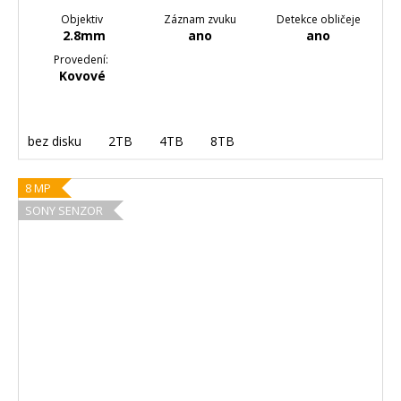
Objektiv
Záznam zvuku
Detekce obličeje
2.8mm
ano
ano
Provedení:
Kovové
bez disku
2TB
4TB
8TB
8 MP
SONY SENZOR