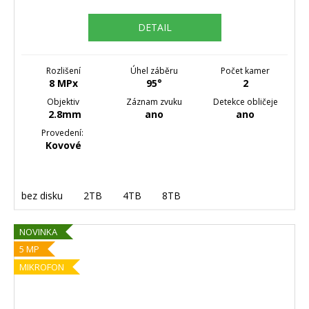
DETAIL
Rozlišení
Úhel záběru
Počet kamer
8 MPx
95°
2
Objektiv
Záznam zvuku
Detekce obličeje
2.8mm
ano
ano
Provedení:
Kovové
bez disku
2TB
4TB
8TB
NOVINKA
5 MP
MIKROFON