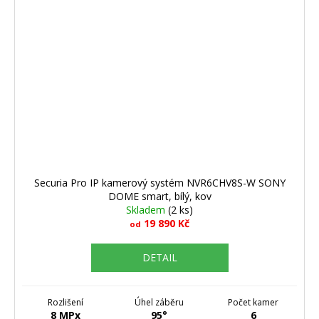
Securia Pro IP kamerový systém NVR6CHV8S-W SONY
DOME smart, bílý, kov
Skladem
(2 ks)
19 890 Kč
od
DETAIL
Rozlišení
Úhel záběru
Počet kamer
8 MPx
95°
6