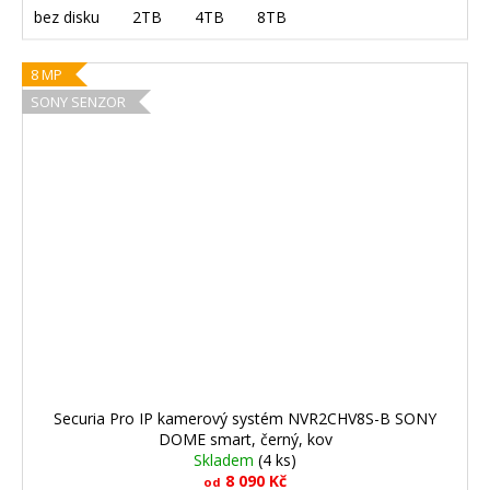
bez disku
2TB
4TB
8TB
8 MP
SONY SENZOR
Securia Pro IP kamerový systém NVR2CHV8S-B SONY
DOME smart, černý, kov
Skladem
(4 ks)
8 090 Kč
od