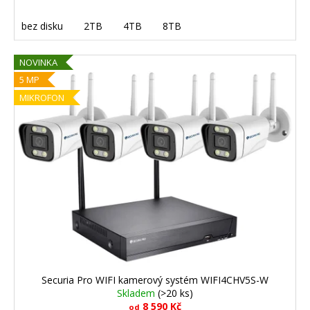
bez disku
2TB
4TB
8TB
NOVINKA
5 MP
MIKROFON
Securia Pro WIFI kamerový systém WIFI4CHV5S-W
Skladem
(>20 ks)
8 590 Kč
od