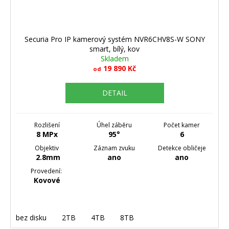
Securia Pro IP kamerový systém NVR6CHV8S-W SONY
smart, bílý, kov
Skladem
19 890 Kč
od
DETAIL
Rozlišení
Úhel záběru
Počet kamer
8 MPx
95°
6
Objektiv
Záznam zvuku
Detekce obličeje
2.8mm
ano
ano
Provedení:
Kovové
bez disku
2TB
4TB
8TB