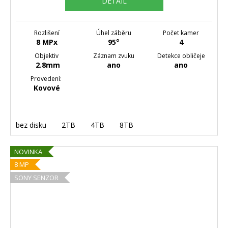
DETAIL
Rozlišení
Úhel záběru
Počet kamer
8 MPx
95°
4
Objektiv
Záznam zvuku
Detekce obličeje
2.8mm
ano
ano
Provedení:
Kovové
bez disku
2TB
4TB
8TB
NOVINKA
8 MP
SONY SENZOR