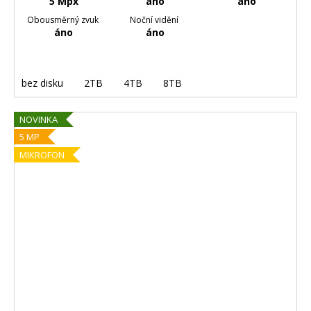
5 Mpx
áno
áno
Obousměrný zvuk
Noční vidění
áno
áno
bez disku
2TB
4TB
8TB
NOVINKA
5 MP
MIKROFON