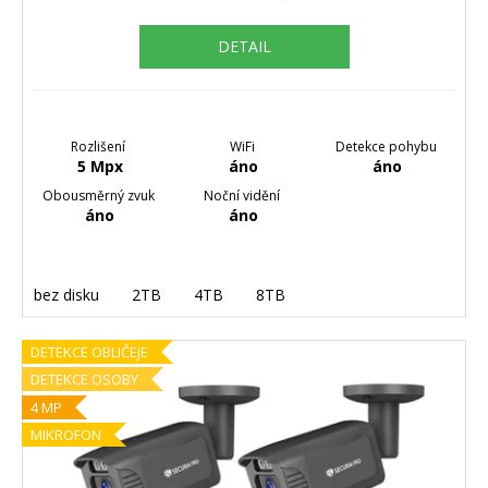
DETAIL
Rozlišení
WiFi
Detekce pohybu
5 Mpx
áno
áno
Obousměrný zvuk
Noční vidění
áno
áno
bez disku
2TB
4TB
8TB
DETEKCE OBLIČEJE
DETEKCE OSOBY
4 MP
MIKROFON