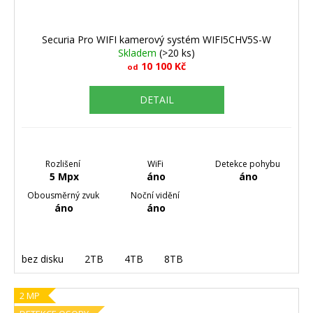
Securia Pro WIFI kamerový systém WIFI5CHV5S-W
Skladem
(>20 ks)
10 100 Kč
od
DETAIL
Rozlišení
WiFi
Detekce pohybu
5 Mpx
áno
áno
Obousměrný zvuk
Noční vidění
áno
áno
bez disku
2TB
4TB
8TB
2 MP