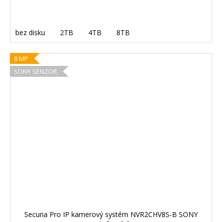
bez disku
2TB
4TB
8TB
8 MP
SONY SENZOR
Securia Pro IP kamerový systém NVR2CHV8S-B SONY