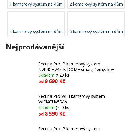
1 kamerový systém na dům
2 kamerový systém na dům
a
j
í
t
4 kamerový systém na dům
6 kamerový systém na dům
?
Nejprodávanější
Securia Pro IP kamerový systém
HLEDAT
NVR4CHV4S-B DOME smart, černý, kov
Skladem
(>20 ks)
9 690 Kč
od
D
Securia Pro WIFI kamerový systém
o
WIFI4CHV5S-W
p
Skladem
(>20 ks)
o
8 590 Kč
od
r
u
Securia Pro IP kamerový systém