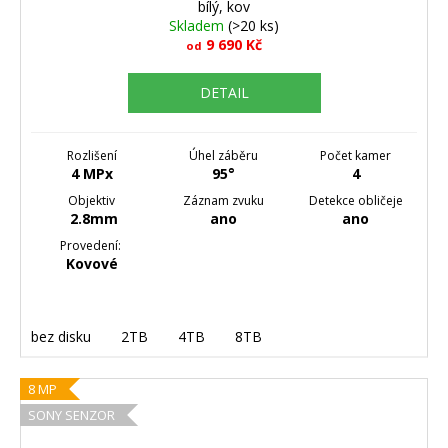
bílý, kov
Skladem
(>20 ks)
9 690 Kč
od
DETAIL
Rozlišení
Úhel záběru
Počet kamer
4 MPx
95°
4
Objektiv
Záznam zvuku
Detekce obličeje
2.8mm
ano
ano
Provedení:
Kovové
bez disku
2TB
4TB
8TB
8 MP
SONY SENZOR