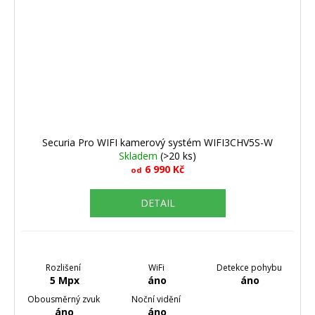
Securia Pro WIFI kamerový systém WIFI3CHV5S-W
Skladem
(>20 ks)
6 990 Kč
od
DETAIL
Rozlišení
WiFi
Detekce pohybu
5 Mpx
áno
áno
Obousměrný zvuk
Noční vidění
áno
áno