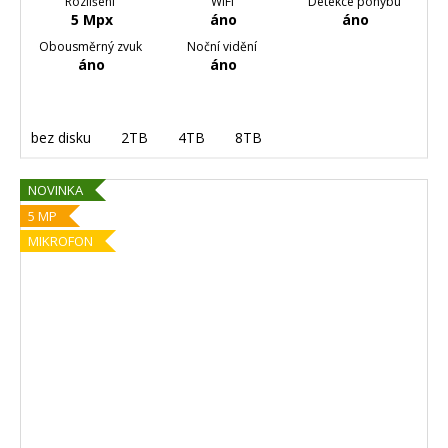
Rozlišení
WiFi
Detekce pohybu
5 Mpx
áno
áno
Obousměrný zvuk
Noční vidění
áno
áno
bez disku
2TB
4TB
8TB
NOVINKA
5 MP
MIKROFON