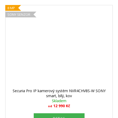
8 MP
SONY SENZOR
Securia Pro IP kamerový systém NVR4CHV8S-W SONY
smart, bílý, kov
Skladem
12 990 Kč
od