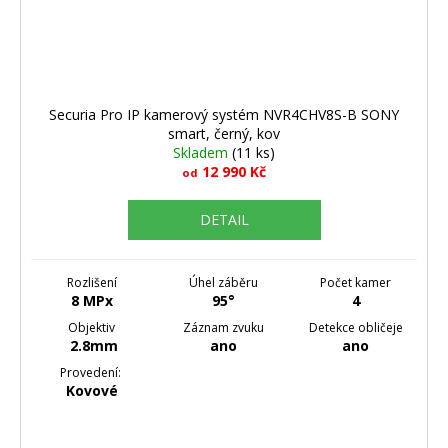
Securia Pro IP kamerový systém NVR4CHV8S-B SONY
smart, černý, kov
Skladem
(11 ks)
12 990 Kč
od
DETAIL
Rozlišení
Úhel záběru
Počet kamer
8 MPx
95°
4
Objektiv
Záznam zvuku
Detekce obličeje
2.8mm
ano
ano
Provedení:
Kovové