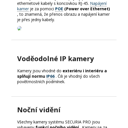
ethernetové kabely s koncovkou RJ-45.
Napájení
kamer
je za pomoci
POE
(Power over Ethernet)
, to znamená, že přenos obrazu a napájení kamer
je přes jedny kabely.
Voděodolné IP kamery
Kamery jsou vhodné do
exteriéru i interiéru a
splňují normu
IP66
. Čili je vhodný do všech
povětrnostních podmínek.
Noční vidění
Všechny kamery systému SECURIA PRO jsou
vybaveny
funkcí nočního vidění
. Kamery se za