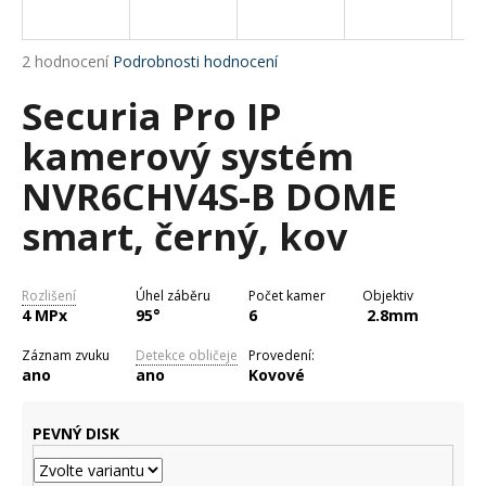
a
j
Průměrné
2 hodnocení
Podrobnosti hodnocení
í
hodnocení
Securia Pro IP
produktu
t
je
?
kamerový systém
5,0
z
NVR6CHV4S-B DOME
5
hvězdiček.
smart, černý, kov
HLEDAT
Rozlišení
Úhel záběru
Počet kamer
Objektiv
4 MPx
95°
6
2.8mm
D
Záznam zvuku
Detekce obličeje
Provedení:
o
ano
ano
Kovové
p
o
PEVNÝ DISK
r
u