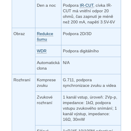
Den a noc
Podpora
IR-CUT
, cívka IR-
CUT má vnitřní odpor 20
ohmů, čas zapnutí je méně
než 200 mA, napětí 3.5V-6V
Obraz
Redukce
Podpora 2D/3D
šumu
WDR
Podpora digitálního
Automatická
N/A
clona
Rozhraní
Komprese
G.711, podpora
zvuku
synchronizace zvuku a videa
Zvukové
1 kanál vstup, úroveň: 2Vp-p,
rozhraní
impedance: 1kΩ, podpora
vstupu zvukového snímání; 1
kanál výstup, impedance:
16Ω, 30mW