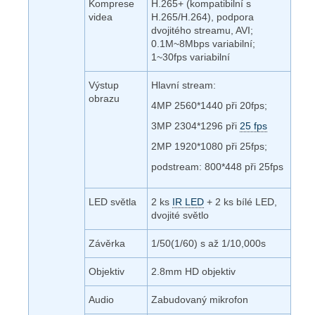
Komprese
H.265+ (kompatibilní s
videa
H.265/H.264), podpora
dvojitého streamu, AVI;
0.1M~8Mbps variabilní;
1~30fps variabilní
Výstup
Hlavní stream:
obrazu
4MP 2560*1440 při 20fps;
3MP 2304*1296 při
25 fps
2MP 1920*1080 při 25fps;
podstream: 800*448 při 25fps
LED světla
2 ks
IR LED
+ 2 ks bílé LED,
dvojité světlo
Závěrka
1/50(1/60) s až 1/10,000s
Objektiv
2.8mm HD objektiv
Audio
Zabudovaný mikrofon