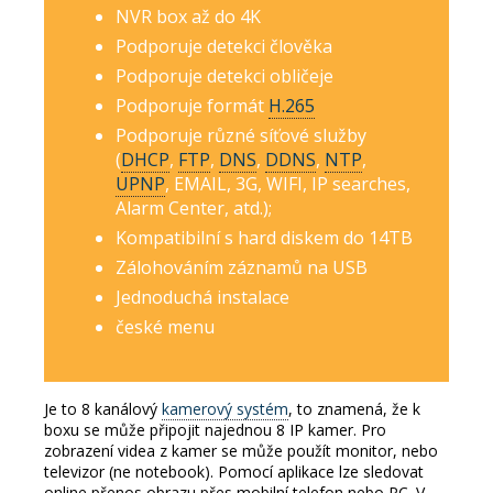
NVR box až do 4K
Podporuje detekci člověka
Podporuje detekci obličeje
Podporuje formát
H.265
Podporuje různé síťové služby
(
DHCP
,
FTP
,
DNS
,
DDNS
,
NTP
,
UPNP
, EMAIL, 3G, WIFI, IP searches,
Alarm Center, atd.);
Kompatibilní s hard diskem do 14TB
Zálohováním záznamů na USB
Jednoduchá instalace
české menu
Je to 8 kanálový
kamerový systém
, to znamená, že k
boxu se může připojit najednou 8 IP kamer.
Pro
zobrazení videa z kamer se může použít monitor, nebo
televizor (ne notebook).
Pomocí aplikace lze sledovat
online přenos obrazu přes mobilní telefon nebo PC.
V