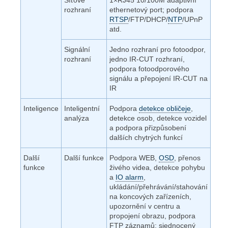
Síťové
1×RJ45 10/100M adaptivní
rozhraní
ethernetový port; podpora
RTSP
/FTP/DHCP/
NTP
/UPnP
atd.
Signální
Jedno rozhraní pro fotoodpor,
rozhraní
jedno IR-CUT rozhraní,
podpora fotoodporového
signálu a přepojení IR-CUT na
IR
Inteligence
Inteligentní
Podpora
detekce obličeje
,
analýza
detekce osob, detekce vozidel
a podpora přizpůsobení
dalších chytrých funkcí
Další
Další funkce
Podpora WEB,
OSD
, přenos
funkce
živého videa, detekce pohybu
a
IO alarm
,
ukládání/přehrávání/stahování
na koncových zařízeních,
upozornění v centru a
propojení obrazu, podpora
FTP záznamů; sjednocený