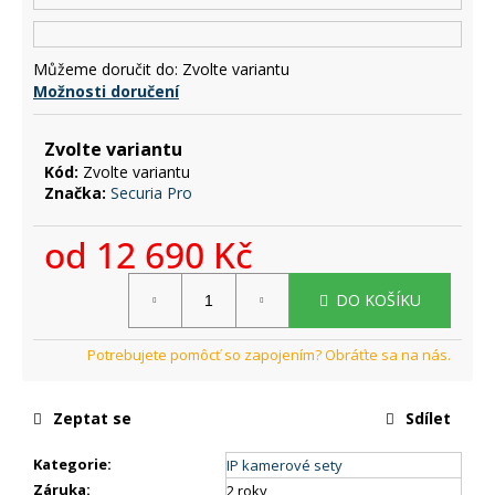
č
u
j
Můžeme doručit do:
Zvolte variantu
e
Možnosti doručení
m
e
Zvolte variantu
Kód:
Zvolte variantu
Značka:
Securia Pro
od
12 690 Kč
Měrná
DO KOŠÍKU
cena:
Zeptat se
Sdílet
Kategorie
:
IP kamerové sety
Záruka
:
2 roky