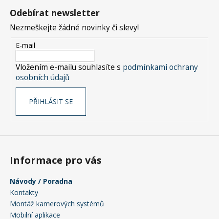
á
Odebírat newsletter
p
Nezmeškejte žádné novinky či slevy!
a
t
E-mail
í
Vložením e-mailu souhlasíte s
podmínkami ochrany
osobních údajů
PŘIHLÁSIT SE
Informace pro vás
Návody / Poradna
Kontakty
Montáž kamerových systémů
Mobilní aplikace