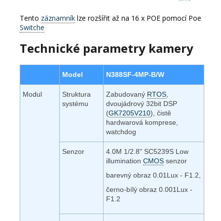
Tento
záznamník
lze rozšířit až na 16 x POE pomocí Poe
Switche
Technické parametry kamery
Model
N388SF-4MP-B/W
Modul
Struktura
Zabudovaný
RTOS
,
systému
dvoujádrový 32bit DSP
(
GK7205V210
), čistě
hardwarová komprese,
watchdog
Senzor
4.0M 1/2.8" SC5239S Low
illumination
CMOS
senzor
barevný obraz 0.01Lux - F1.2,
černo-bílý obraz 0.001Lux -
F1.2