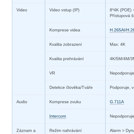
Video
Video vstup (IP)
8*4K (POE) 
Přístupová 
Komprese videa
H.265AI
/
H.2
Kvalita zobrazení
Max: 4K
Kvalita prehrávání
4K/5M/4M/3
VR
Nepodporuj
Detekce člověka/Tváře
Podporuje, v
Audio
Komprese zvuku
G.711A
Intercom
Nepodporuj
Záznam
a
Režim nahrávání
Alarm > Dyn