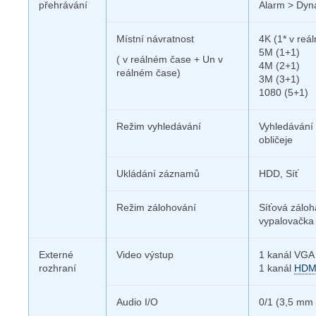
přehrávání
Alarm > Dyn
Místní návratnost
4K (1* v reá
5M (1+1)
( v reálném čase +
Un v
4M (2+1)
reálném čase)
3M (3+1)
1080 (5+1)
Režim vyhledávání
Vyhledávání 
obličeje
Ukládání záznamů
HDD, Síť
Režim zálohování
Síťová záloh
vypalovačka
Externé
Video výstup
1 kanál VGA
rozhraní
1 kanál
HDM
Audio I/O
0/1 (3,5 mm 