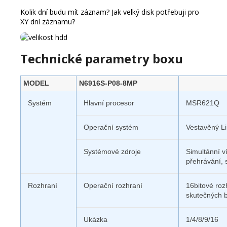
Kolik dní budu mít záznam? Jak velký disk potřebuji pro
XY dní záznamu?
Technické parametry boxu
MODEL
N6916S-P08-8MP
Systém
Hlavní procesor
MSR621Q
Operační systém
Vestavěný L
Systémové zdroje
Simultánní v
přehrávání, 
Rozhraní
Operační rozhraní
16bitové roz
skutečných b
Ukázka
1/4/8/9/16