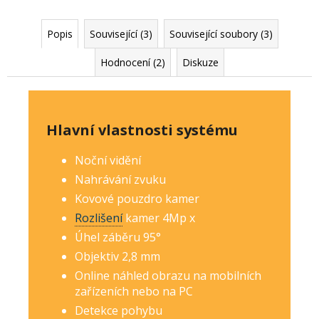
Popis
Související (3)
Související soubory (3)
Hodnocení (2)
Diskuze
Hlavní vlastnosti systému
Noční vidění
Nahrávání zvuku
Kovové pouzdro kamer
Rozlišení
kamer 4Mp
x
Úhel záběru 95°
Objektiv 2,8 mm
Online náhled obrazu na mobilních
zařízeních nebo na PC
Detekce pohybu