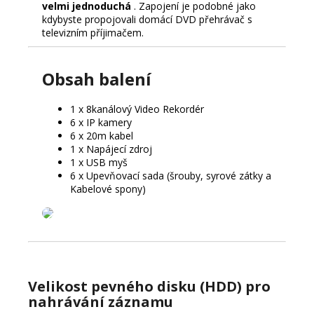
velmi jednoduchá
. Zapojení je podobné jako
kdybyste propojovali domácí DVD přehrávač s
televizním příjimačem.
Obsah balení
1 x 8kanálový Video Rekordér
6 x IP kamery
6 x 20m kabel
1 x Napájecí zdroj
1 x USB myš
6 x Upevňovací sada (šrouby, syrové zátky a
Kabelové spony)
Velikost pevného disku (HDD) pro
nahrávání záznamu