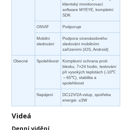
klientský monitorovací
software MYEYE, kompletní
SDK
ONVIF
Podporuje
Mobilní
Podpora vícenásobného
sledování
sledování mobilními
zařízeními (iOS, Android)
Obecné
Spolehlivost
Komplexní ochrana proti
blesku, 7×24 hodin, testování
při vysokých teplotách (-10℃
～65℃), stabilita a
spolehlivost
Napájení
DC12V/2A vstup, spotřeba
energie: ≤3W
Videá
Denní vidění