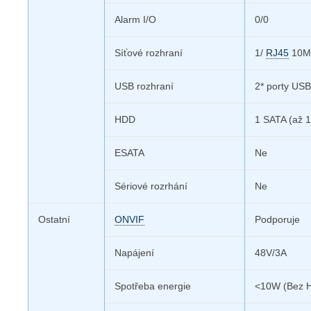
Alarm I/O
0/0
Síťové rozhraní
1/
RJ45
10M/
USB rozhraní
2* porty US
HDD
1 SATA
(až 
ESATA
Ne
Sériové rozrhání
Ne
Ostatní
ONVIF
Podporuje
Napájení
48V/3A
Spotřeba energie
<10W (Bez 