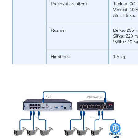
Pracovní prostředí
Teplota: 0C-
Vlhkost: 10
Atm: 86 kpa 
Rozměr
Délka: 255
Šířka: 220 
Výška: 45 
Hmotnost
1,5 kg