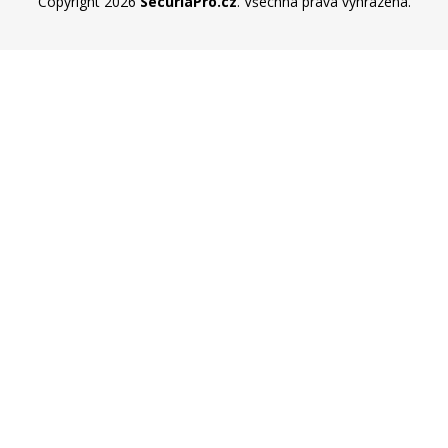
Copyright 2026
SecuriaPro.cz
. Všechna práva vyhrazena.