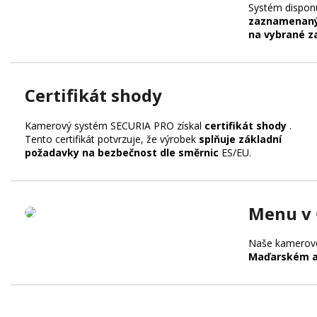
Systém disponu
zaznamenaný
na vybrané za
Certifikát shody
Kamerový systém SECURIA PRO získal
certifikát shody
.
Tento certifikát potvrzuje, že výrobek
splňuje základní
požadavky na bezbečnost dle směrnic
ES/EU.
Menu v 
Naše kamerové
Maďarském a