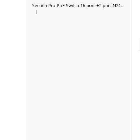
Securia Pro PoE Switch 16 port +2 port N2162P
|
Hodnocení produktu je 2 z 5 hvězdiček.