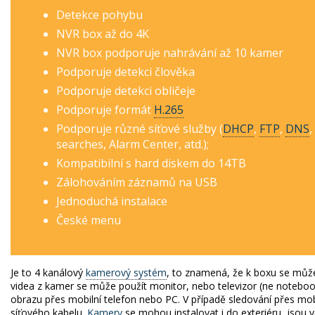
Detekce pohybu
NVR box až do 4K
NVR box podporuje nahrávání až 10 kamer
Podporuje detekci člověka
Podporuje detekci obličeje
Podporuje formát
H.265
Podporuje různé síťové služby (
DHCP
,
FTP
,
DNS
,
searches, Alarm Center, atd.);
Kompatibilní s hard diskem do 14TB
Zálohováním záznamů na USB
Jednoduchá instalace
České menu
Je to 4 kanálový
kamerový systém
, to znamená, že k boxu se může
videa z kamer se může použít monitor, nebo televizor (ne noteboo
obrazu přes mobilní telefon nebo PC.
V případě sledování přes mo
síťového kabelu.
Kamery
se mohou instalovat i do exteriéru, jsou