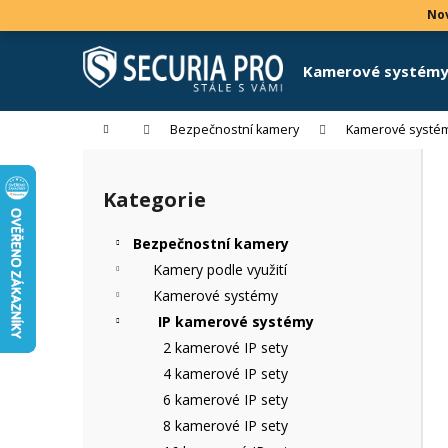
K
Přejít
Nov
na
o
obsah
Zpět
Zpět
š
Kamerové systém
do
do
í
k
obchodu
obchodu
Domů
Bezpečnostní kamery
Kamerové systé
P
o
Kategorie
Přeskočit
s
kategorie
t
Bezpečnostní kamery
r
Kamery podle využití
a
Kamerové systémy
n
IP kamerové systémy
n
2 kamerové IP sety
í
4 kamerové IP sety
p
6 kamerové IP sety
a
8 kamerové IP sety
n