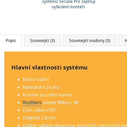
systémů Securia Pro zajišťují
vyškolení montéři.
Popis
Související (3)
Související soubory (3)
H
Hlavní vlastnosti systému
Noční vidění
Nahrávání zvuku
Kovové pouzdro kamer
Rozlišení
kamer 8Mp
x / 4K
Úhel záběru 95°
Objektiv 2.8mm
Online náhled obrazu na mobilních zařízeních n