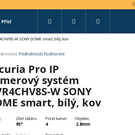
e
Hledat
Přihlášení
Nákupní
Příslušenství
Set na míru
R4CHV8S-W SONY DOME smart, bílý, kov
košík
rné
dnoceno
Podrobnosti hodnocení
cení
curia Pro IP
tu
merový systém
R4CHV8S-W SONY
ček.
ME smart, bílý, kov
ní
Úhel záběru
Počet kamer
Objektiv
95°
4
2.8mm