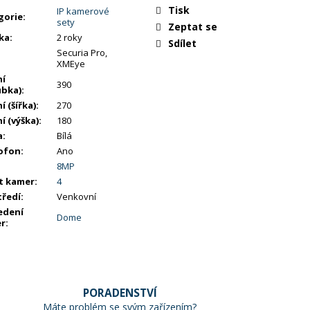
Tisk
IP kamerové
gorie
:
sety
Zeptat se
ka
:
2 roky
Sdílet
Securia Pro,
XMEye
ní
390
ubka)
:
í (šířka)
:
270
í (výška)
:
180
a
:
Bílá
ofon
:
Ano
8MP
t kamer
:
4
tředí
:
Venkovní
edení
Dome
r
:
PORADENSTVÍ
Máte problém se svým zařízením?