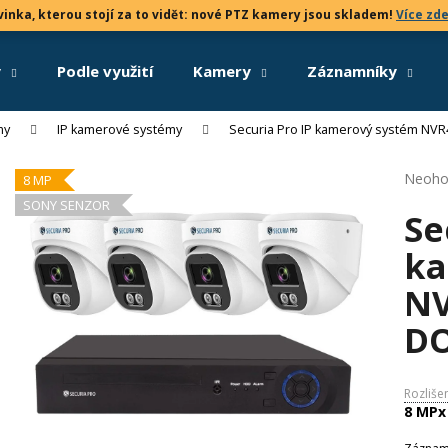
inka, kterou stojí za to vidět: nové PTZ kamery jsou skladem!
Více zd
y
Podle využití
Kamery
Záznamníky
Co potřebujete najít?
my
IP kamerové systémy
Securia Pro IP kamerový systém NV
Průmě
Neoho
8 MP
HLEDAT
hodno
SONY SENZOR
Se
produk
je
ka
0,0
Doporučujeme
z
NV
5
hvězdi
DO
Rozliše
8 MPx