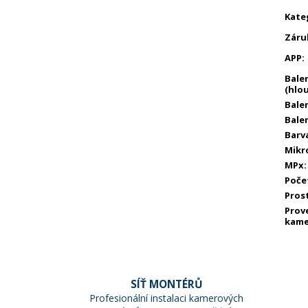
Kate
Záru
APP
:
Bale
(hlo
Balen
Balen
Barv
Mikr
MPx
:
Poče
Pros
Prov
kame
SÍŤ MONTÉRŮ
Profesionální instalaci kamerových