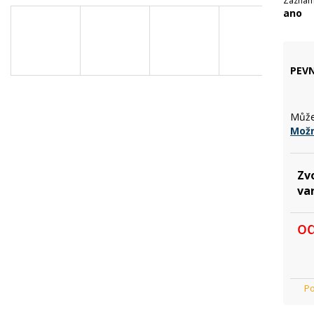
Záznam
ano
PEVN
Může
Možn
Zv
va
o
Mě
cen