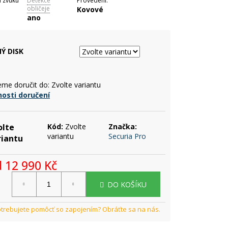
 zvuku
Detekce
Provedení:
obličeje
Kovové
ano
Ý DISK
me doručit do:
Zvolte variantu
osti doručení
olte
Kód:
Zvolte
Značka:
variantu
Securia Pro
riantu
d
12 990 Kč
rná
DO KOŠÍKU
a: