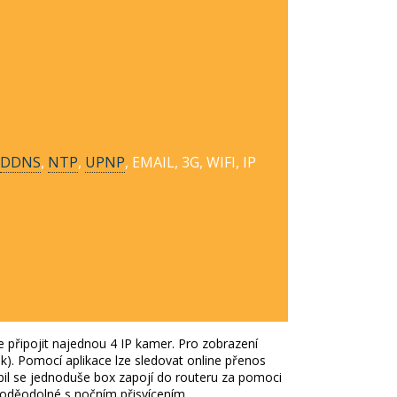
DDNS
,
NTP
,
UPNP
, EMAIL, 3G, WIFI, IP
 připojit najednou 4 IP kamer.
Pro zobrazení
k).
Pomocí aplikace lze sledovat online přenos
bil se jednoduše box zapojí do routeru za pomoci
 voděodolné s nočním přisvícením.