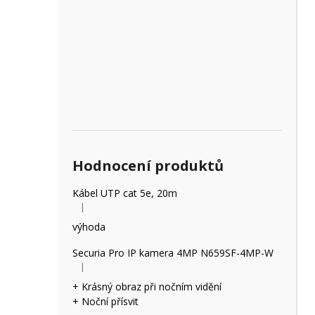
Hodnocení produktů
Kábel UTP cat 5e, 20m
|
Hodnocení produktu je 5 z 5 hvězdiček.
výhoda
Securia Pro IP kamera 4MP N659SF-4MP-W
|
Hodnocení produktu je 5 z 5 hvězdiček.
+ Krásný obraz při nočním vidění
+ Noční přísvit