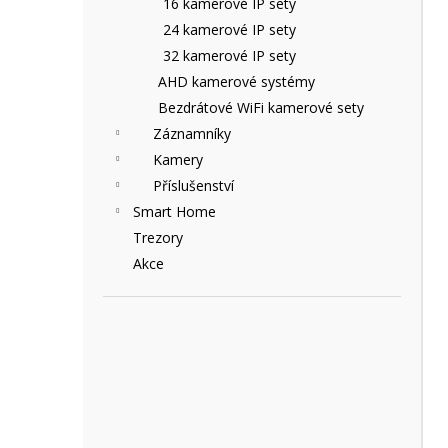
16 kamerové IP sety
e
24 kamerové IP sety
l
32 kamerové IP sety
AHD kamerové systémy
Bezdrátové WiFi kamerové sety
Záznamníky
Kamery
Příslušenství
Smart Home
Trezory
Akce