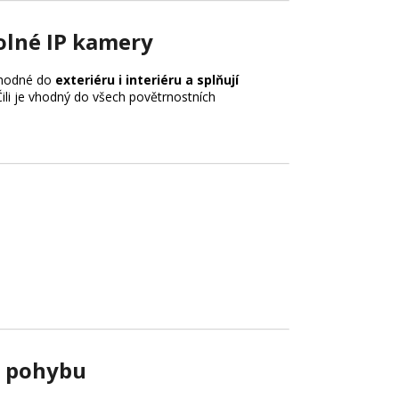
lné IP kamery
vhodné do
exteriéru i interiéru a splňují
Čili je vhodný do všech povětrnostních
 pohybu