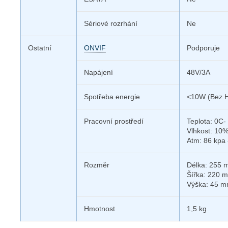
Sériové rozrhání
Ne
Ostatní
ONVIF
Podporuje
Napájení
48V/3A
Spotřeba energie
<10W (Bez 
Pracovní prostředí
Teplota: 0C-
Vlhkost: 10
Atm: 86 kpa 
Rozměr
Délka: 255
Šířka: 220 
Výška: 45 
Hmotnost
1,5 kg