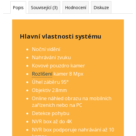
Popis
Související (3)
Hodnocení
Diskuze
Hlavní vlastnosti systému
Noční vidění
Nahrávání zvuku
Kovové pouzdro kamer
Rozlišení
kamer 8 Mp
x
Úhel záběru 95°
Objektiv 2.8mm
Online náhled obrazu na mobilních
zařízeních nebo na PC
Detekce pohybu
NVR box až do 4K
NVR box podporuje nahrávání až 10