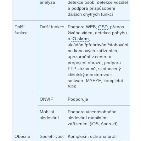
analýza
detekce osob, detekce vozidel
a podpora přizpůsobení
dalších chytrých funkcí
Další
Další funkce
Podpora WEB,
OSD
, přenos
funkce
živého videa, detekce pohybu
a
IO alarm
,
ukládání/přehrávání/stahování
na koncových zařízeních,
upozornění v centru a
propojení obrazu, podpora
FTP záznamů; sjednocený
klientský monitorovací
software MYEYE, kompletní
SDK
ONVIF
Podporuje
Mobilní
Podpora vícenásobného
sledování
sledování mobilními
zařízeními (iOS, Android)
Obecné
Spolehlivost
Komplexní ochrana proti