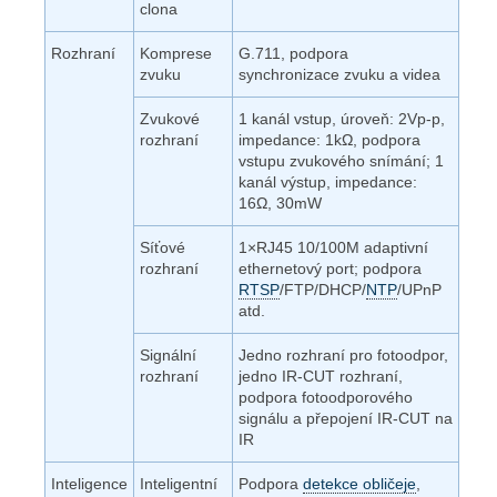
clona
Rozhraní
Komprese
G.711, podpora
zvuku
synchronizace zvuku a videa
Zvukové
1 kanál vstup, úroveň: 2Vp-p,
rozhraní
impedance: 1kΩ, podpora
vstupu zvukového snímání; 1
kanál výstup, impedance:
16Ω, 30mW
Síťové
1×RJ45 10/100M adaptivní
rozhraní
ethernetový port; podpora
RTSP
/FTP/DHCP/
NTP
/UPnP
atd.
Signální
Jedno rozhraní pro fotoodpor,
rozhraní
jedno IR-CUT rozhraní,
podpora fotoodporového
signálu a přepojení IR-CUT na
IR
Inteligence
Inteligentní
Podpora
detekce obličeje
,