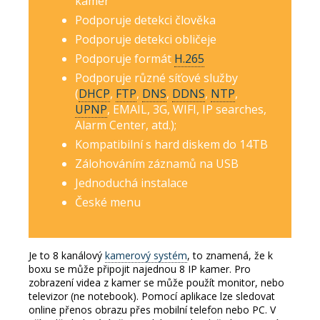
kamer
Podporuje detekci člověka
Podporuje detekci obličeje
Podporuje formát
H.265
Podporuje různé síťové služby
(
DHCP
,
FTP
,
DNS
,
DDNS
,
NTP
,
UPNP
, EMAIL, 3G, WIFI, IP searches,
Alarm Center, atd.);
Kompatibilní s hard diskem do 14TB
Zálohováním záznamů na USB
Jednoduchá instalace
České menu
Je to 8 kanálový
kamerový systém
, to znamená, že k
boxu se může připojit najednou 8 IP kamer.
Pro
zobrazení videa z kamer se může použít monitor, nebo
televizor (ne notebook).
Pomocí aplikace lze sledovat
online přenos obrazu přes mobilní telefon nebo PC.
V