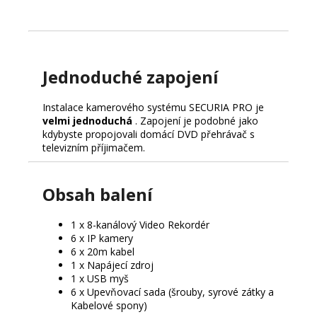
Jednoduché zapojení
Instalace kamerového systému SECURIA PRO je
velmi jednoduchá
. Zapojení je podobné jako
kdybyste propojovali domácí DVD přehrávač s
televizním příjimačem.
Obsah balení
1 x 8-kanálový Video Rekordér
6 x IP kamery
6 x 20m kabel
1 x Napájecí zdroj
1 x USB myš
6 x Upevňovací sada (šrouby, syrové zátky a
Kabelové spony)