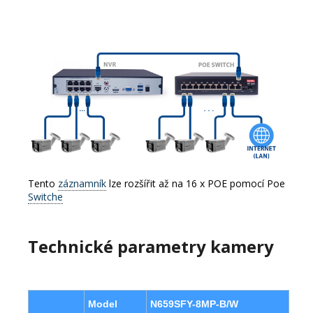
Tento
záznamník
lze rozšířit až na 16 x POE pomocí Poe
Switche
Technické parametry kamer
y
Model
N659SFY-8MP-B/W