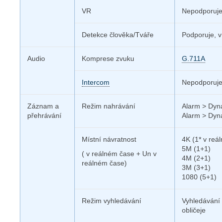
VR
Nepodporuj
Detekce člověka/Tváře
Podporuje, v
Audio
Komprese zvuku
G.711A
Intercom
Nepodporuj
Záznam
a
Režim nahrávání
Alarm > Dyn
přehrávání
Alarm > Dyn
Místní návratnost
4K (1* v reá
5M (1+1)
( v reálném čase +
Un v
4M (2+1)
reálném čase)
3M (3+1)
1080 (5+1)
Režim vyhledávání
Vyhledávání 
obličeje