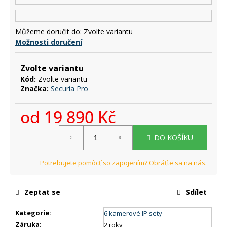
č
u
j
Můžeme doručit do:
Zvolte variantu
e
Možnosti doručení
m
e
Zvolte variantu
Kód:
Zvolte variantu
Značka:
Securia Pro
od
19 890 Kč
Měrná
DO KOŠÍKU
cena:
Zeptat se
Sdílet
Kategorie
:
6 kamerové IP sety
Záruka
:
2 roky