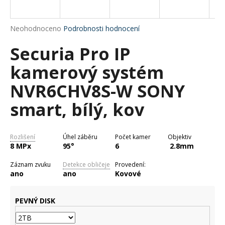
a
j
Průměrné
Neohodnoceno
Podrobnosti hodnocení
í
hodnocení
Securia Pro IP
produktu
t
je
?
kamerový systém
0,0
z
NVR6CHV8S-W SONY
5
hvězdiček.
smart, bílý, kov
HLEDAT
Rozlišení
Úhel záběru
Počet kamer
Objektiv
8 MPx
95°
6
2.8mm
D
Záznam zvuku
Detekce obličeje
Provedení:
o
ano
ano
Kovové
p
o
PEVNÝ DISK
r
u