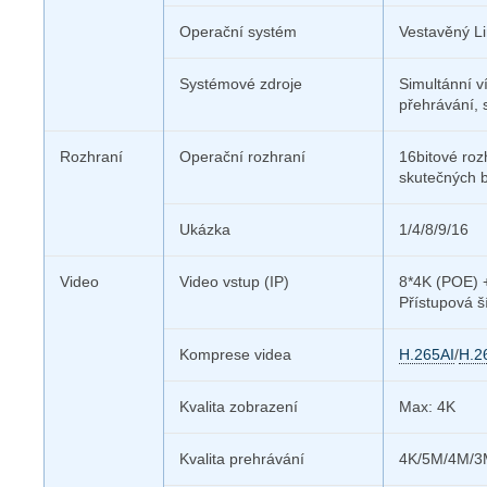
Operační systém
Vestavěný L
Systémové zdroje
Simultánní v
přehrávání, 
Rozhraní
Operační rozhraní
16bitové roz
skutečných b
Ukázka
1/4/8/9/16
Video
Video vstup (IP)
8*4K (POE) 
Přístupová 
Komprese videa
H.265AI
/
H.2
Kvalita zobrazení
Max: 4K
Kvalita prehrávání
4K/5M/4M/3