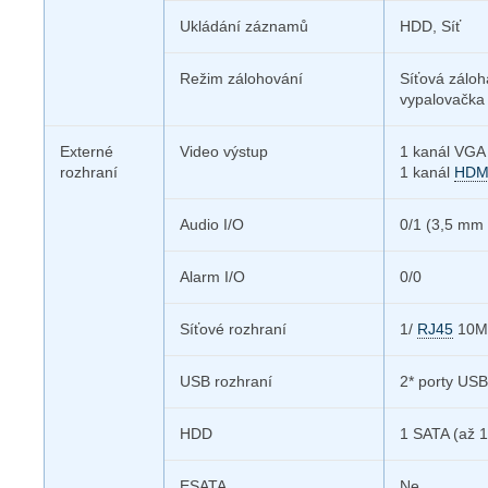
Ukládání záznamů
HDD, Síť
Režim zálohování
Síťová záloh
vypalovačka
Externé
Video výstup
1 kanál VGA
rozhraní
1 kanál
HDM
Audio I/O
0/1 (3,5 mm 
Alarm I/O
0/0
Síťové rozhraní
1/
RJ45
10M/
USB rozhraní
2* porty US
HDD
1 SATA
(až 
ESATA
Ne