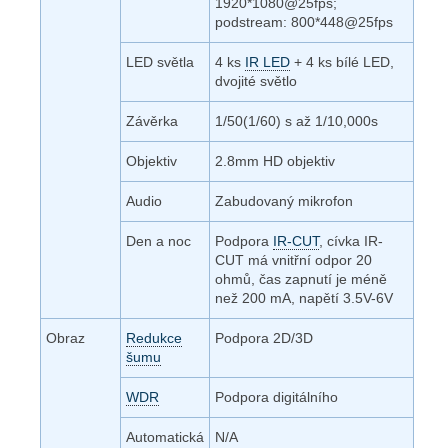
1920*1080@25fps;
podstream: 800*448@25fps
LED světla
4 ks
IR LED
+ 4 ks bílé LED,
dvojité světlo
Závěrka
1/50(1/60) s až 1/10,000s
Objektiv
2.8mm HD objektiv
Audio
Zabudovaný mikrofon
Den a noc
Podpora
IR-CUT
, cívka IR-
CUT má vnitřní odpor 20
ohmů, čas zapnutí je méně
než 200 mA, napětí 3.5V-6V
Obraz
Redukce
Podpora 2D/3D
šumu
WDR
Podpora digitálního
Automatická
N/A