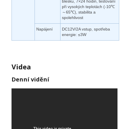
blesku, 7×24 hodin, testování
při vysokých teplotách (-10℃
～65℃), stabilita a
spolehlivost
Napájení
DC12V/2A vstup, spotřeba
energie: ≤3W
V
idea
Denní vidění