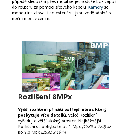
případě sledování přes mobil se jednoduše box zapojí
do routeru za pomoci síťového kabelu.
Kamery
se
mohou instalovat i do exteriéru, jsou voděodolné s
nočním přisvícením.
Rozlišení 8MPx
Výšší rozlišení přináší ostřejší obraz který
poskytuje více detailů.
Velké Rozlišení
vyžadujte větší úložný prostor. Nejběžnější
Rozlišení se pohybujte od 1 Mpx
(1280 x 720)
až
po 8
,0 Mpx
(2592 x 1944
)