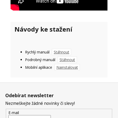
Návody ke stažení
Rychlý manuál
Stáhnout
Podrobný manuál
Stáhnout
Mobilní aplikace
Nainstalovat
Z
á
Odebírat newsletter
p
Nezmeškejte žádné novinky či slevy!
a
t
E-mail