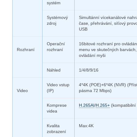
systém
Systémový
Simultánní vícekanálové nahr
zdroj
čase, přehrávání, síťový prov
USB
Operační
16bitové rozhraní pro ovládán
Rozhraní
rozhraní
menu ve skutečných barvách,
ovládání myši
Náhled
1/4/8/9/16
Video vstup
4*4K (POE)+6*4K (NVR) (Přís
Video
(IP)
pásma 72 Mbps)
Komprese
H.265AI
/
H.265+
(kompatibilní
videa
Kvalita
Max:4K
zobrazení