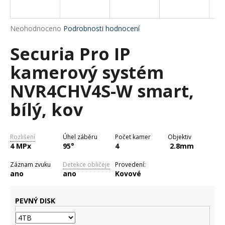
a
j
Průměrné
Neohodnoceno
Podrobnosti hodnocení
í
hodnocení
Securia Pro IP
produktu
t
je
?
kamerový systém
0,0
z
NVR4CHV4S-W smart,
5
hvězdiček.
bílý, kov
HLEDAT
Rozlišení
Úhel záběru
Počet kamer
Objektiv
4 MPx
95°
4
2.8mm
D
Záznam zvuku
Detekce obličeje
Provedení:
o
ano
ano
Kovové
p
o
PEVNÝ DISK
r
u