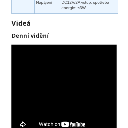
Napájení
DC12V/2A vstup, spotřeba
energie: ≤3W
Videá
Denní vidění