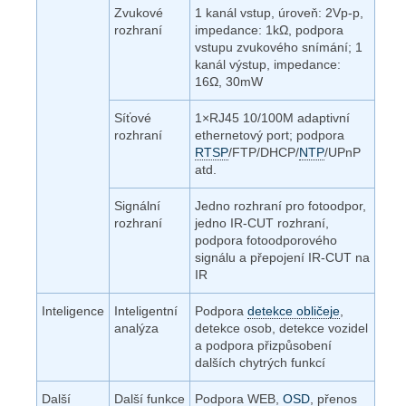
Zvukové
1 kanál vstup, úroveň: 2Vp-p,
rozhraní
impedance: 1kΩ, podpora
vstupu zvukového snímání; 1
kanál výstup, impedance:
16Ω, 30mW
Síťové
1×RJ45 10/100M adaptivní
rozhraní
ethernetový port; podpora
RTSP
/FTP/DHCP/
NTP
/UPnP
atd.
Signální
Jedno rozhraní pro fotoodpor,
rozhraní
jedno IR-CUT rozhraní,
podpora fotoodporového
signálu a přepojení IR-CUT na
IR
Inteligence
Inteligentní
Podpora
detekce obličeje
,
analýza
detekce osob, detekce vozidel
a podpora přizpůsobení
dalších chytrých funkcí
Další
Další funkce
Podpora WEB,
OSD
, přenos