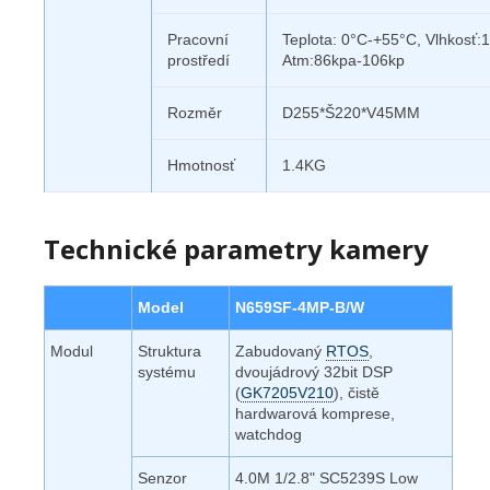
Pracovní
Teplota: 0°C-+55°C, Vlhkosť
prostředí
Atm:86kpa-106kp
Rozměr
D255*Š220*V45MM
Hmotnosť
1.4KG
Technické parametry kamery
Model
N659SF-4MP-B/W
Modul
Struktura
Zabudovaný
RTOS
,
systému
dvoujádrový 32bit DSP
(
GK7205V210
), čistě
hardwarová komprese,
watchdog
Senzor
4.0M 1/2.8" SC5239S Low