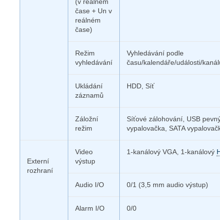
(v reálném
čase + Un v
reálném
čase)
Režim
Vyhledávání podle
vyhledávání
času/kalendáře/události/kanál
Ukládání
HDD, Síť
záznamů
Záložní
Síťové zálohování, USB pevný
režim
vypalovačka, SATA vypalovač
Video
1-kanálový VGA, 1-kanálový
Externí
výstup
rozhraní
Audio I/O
0/1 (3,5 mm audio výstup)
Alarm I/O
0/0