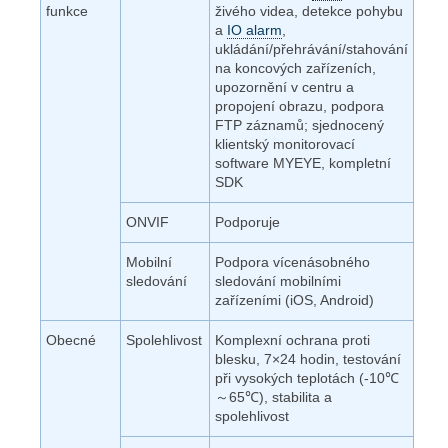
funkce
živého videa, detekce pohybu
a
IO alarm
,
ukládání/přehrávání/stahování
na koncových zařízeních,
upozornění v centru a
propojení obrazu, podpora
FTP záznamů; sjednocený
klientský monitorovací
software MYEYE, kompletní
SDK
ONVIF
Podporuje
Mobilní
Podpora vícenásobného
sledování
sledování mobilními
zařízeními (iOS, Android)
Obecné
Spolehlivost
Komplexní ochrana proti
blesku, 7×24 hodin, testování
při vysokých teplotách (-10℃
～65℃), stabilita a
spolehlivost