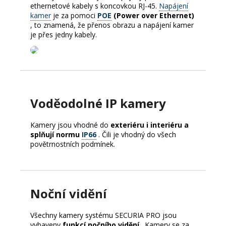
ethernetové kabely s koncovkou RJ-45.
Napájení
kamer
je za pomoci
POE
(Power over Ethernet)
, to znamená, že přenos obrazu a napájení kamer
je přes jedny kabely.
Voděodolné IP kamery
Kamery jsou vhodné do
exteriéru i interiéru a
splňují normu
IP66
.
Čili je vhodný do všech
povětrnostních podmínek.
Noční vidění
Všechny kamery systému SECURIA PRO jsou
vybaveny
funkcí nočního vidění
.
Kamery se za