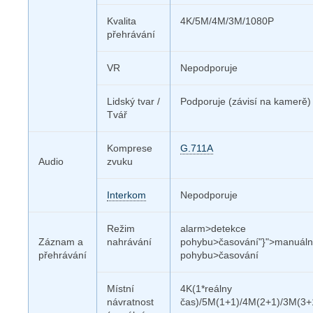
Kvalita
4K/5M/4M/3M/1080P
přehrávání
VR
Nepodporuje
Lidský tvar /
Podporuje (závisí na kamerě)
Tvář
Komprese
G.711A
Audio
zvuku
Interkom
Nepodporuje
Režim
alarm>detekce
Záznam a
nahrávání
pohybu>časování"}">manuál
přehrávání
pohybu>časování
Místní
4K(1*reálny
návratnost
čas)/5M(1+1)/4M(2+1)/3M(3+