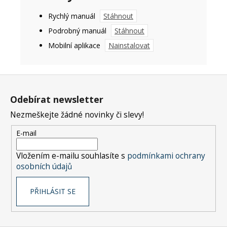
Rychlý manuál
Stáhnout
Podrobný manuál
Stáhnout
Mobilní aplikace
Nainstalovat
Z
á
Odebírat newsletter
p
Nezmeškejte žádné novinky či slevy!
a
t
E-mail
í
Vložením e-mailu souhlasíte s
podmínkami ochrany
osobních údajů
PŘIHLÁSIT SE