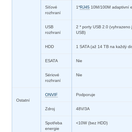
Síťové
1*
RJ45
10M/100M adaptivní e
rozhraní
USB
2 * porty USB 2.0 (vyhrazeno 
rozhraní
USB)
HDD
1 SATA (až 14 TB na každý di
ESATA
Nie
Sériové
Nie
rozhraní
ONVIF
Podporuje
Ostatní
Zdroj
48V/3A
Spotřeba
<10W (bez HDD)
energie