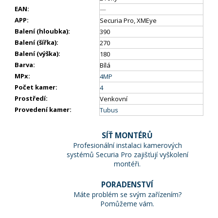
EAN
:
—
APP
:
Securia Pro, XMEye
Balení (hloubka)
:
390
Balení (šířka)
:
270
Balení (výška)
:
180
Barva
:
Bílá
MPx
:
4MP
Počet kamer
:
4
Prostředí
:
Venkovní
Provedení kamer
:
Tubus
SÍŤ MONTÉRŮ
Profesionální instalaci kamerových
systémů Securia Pro zajišťují vyškolení
montéři.
PORADENSTVÍ
Máte problém se svým zařízením?
Pomůžeme vám.