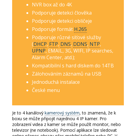
NVR box až do 4K
Podporuje detekci člověka
Podporuje detekci obličeje
Podporuje formát
H.265
Podporuje různé síťové služby
(
DHCP
,
FTP
,
DNS
,
DDNS
,
NTP
,
UPNP
, EMAIL, 3G, WIFI, IP searches,
Alarm Center, atd.);
Kompatibilní s hard diskem do 14TB
Zálohováním záznamů na USB
Jednoduchá instalace
České menu
Je to 4 kanálový
kamerový systém
, to znamená, že k
boxu se může připojit najednou 4 IP kamer.
Pro
zobrazení videa z kamer se může použít monitor, nebo
televizor (ne notebook).
Pomocí aplikace lze sledovat
online přenos obrazu přes mobilní telefon nebo PC.
V