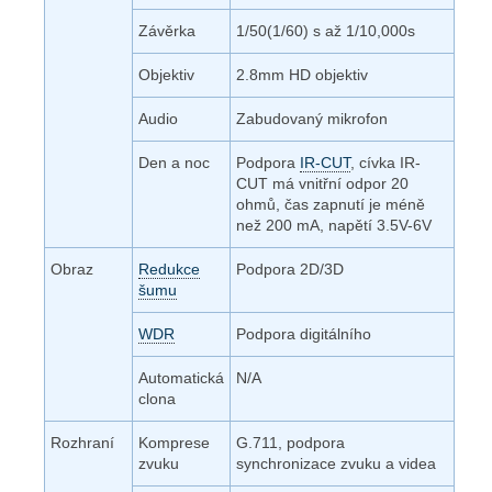
Závěrka
1/50(1/60) s až 1/10,000s
Objektiv
2.8mm HD objektiv
Audio
Zabudovaný mikrofon
Den a noc
Podpora
IR-CUT
, cívka IR-
CUT má vnitřní odpor 20
ohmů, čas zapnutí je méně
než 200 mA, napětí 3.5V-6V
Obraz
Redukce
Podpora 2D/3D
šumu
WDR
Podpora digitálního
Automatická
N/A
clona
Rozhraní
Komprese
G.711, podpora
zvuku
synchronizace zvuku a videa