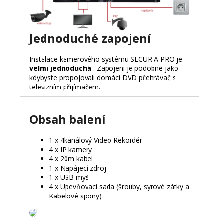
Jednoduché zapojení
Instalace kamerového systému SECURIA PRO je
velmi jednoduchá
.
Zapojení je podobné jako
kdybyste propojovali domácí DVD přehrávač s
televizním přijímačem.
Obsah balení
1 x 4kanálový Video Rekordér
4 x IP kamery
4 x 20m kabel
1 x Napájecí zdroj
1 x USB myš
4 x Upevňovací sada (šrouby, syrové zátky a
Kabelové spony)