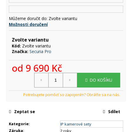
č
u
j
Můžeme doručit do:
Zvolte variantu
e
Možnosti doručení
m
e
Zvolte variantu
Kód:
Zvolte variantu
Značka:
Securia Pro
od
9 690 Kč
Měrná
DO KOŠÍKU
cena:
Zeptat se
Sdílet
Kategorie
:
IP kamerové sety
Záruka
:
2 roky