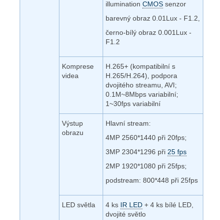
illumination
CMOS
senzor
barevný obraz 0.01Lux - F1.2,
černo-bílý obraz 0.001Lux -
F1.2
Komprese
H.265+ (kompatibilní s
videa
H.265/H.264), podpora
dvojitého streamu, AVI;
0.1M~8Mbps variabilní;
1~30fps variabilní
Výstup
Hlavní stream:
obrazu
4MP 2560*1440 při 20fps;
3MP 2304*1296 při
25 fps
2MP 1920*1080 při 25fps;
podstream: 800*448 při 25fps
LED světla
4 ks
IR LED
+ 4 ks bílé LED,
dvojité světlo