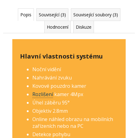
Popis
Související (3)
Související soubory (3)
Hodnocení
Diskuze
Hlavní vlastnosti systému
Noční vidění
Nahrávání zvuku
Kovové pouzdro kamer
Rozlišení
kamer 4Mp
x
Úhel záběru 95°
Objektiv 2.8mm
Online náhled obrazu na mobilních
zařízeních nebo na PC
Detekce pohybu