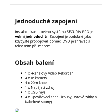
Jednoduché zapojení
Instalace kamerového systému SECURIA PRO je
velmi jednoduchá
.
Zapojení je podobné jako
kdybyste propojovali domácí DVD přehrávač s
televizním přijímačem.
Obsah balení
1 x 4kanálový Video Rekordér
4 x IP kamery
4 x 20m kabel
1 x Napájecí zdroj
1 x USB myš
4 x Upevňovací sada (šrouby, syrové zátky a
Kabelové spony)