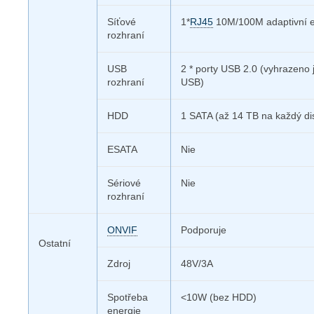
Síťové
1*
RJ45
10M/100M adaptivní e
rozhraní
USB
2 * porty USB 2.0 (vyhrazeno 
rozhraní
USB)
HDD
1 SATA (až 14 TB na každý di
ESATA
Nie
Sériové
Nie
rozhraní
ONVIF
Podporuje
Ostatní
Zdroj
48V/3A
Spotřeba
<10W (bez HDD)
energie