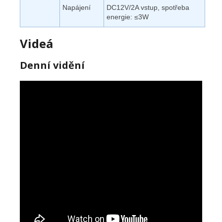
Napájení
DC12V/2A vstup, spotřeba
energie: ≤3W
Videá
Denní vidění