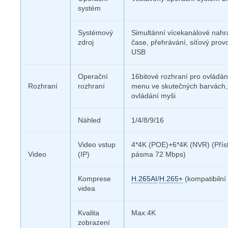
systém
Systémový
Simultánní vícekanálové nahr
zdroj
čase, přehrávání, síťový prov
USB
Operační
16bitové rozhraní pro ovládán
Rozhraní
rozhraní
menu ve skutečných barvách,
ovládání myši
Náhled
1/4/8/9/16
Video vstup
4*4K (POE)+6*4K (NVR) (Přís
Video
(IP)
pásma 72 Mbps)
Komprese
H.265AI
/
H.265+
(kompatibilní
videa
Kvalita
Max:4K
zobrazení