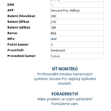
EAN
:
—
APP
:
Securia Pro, XMEye
Balení (hloubka)
:
390
Balení (šířka)
:
270
Balení (výška)
:
180
Barva
:
Bílá
MPx
:
4MP
Počet kamer
:
4
Prostředí
:
Venkovní
Provedení kamer
:
Tubus
SÍŤ MONTÉRŮ
Profesionální instalaci kamerových
systémů Securia Pro zajišťují vyškolení
montéři.
PORADENSTVÍ
Máte problém se svým zařízením?
Pomůžeme vám.