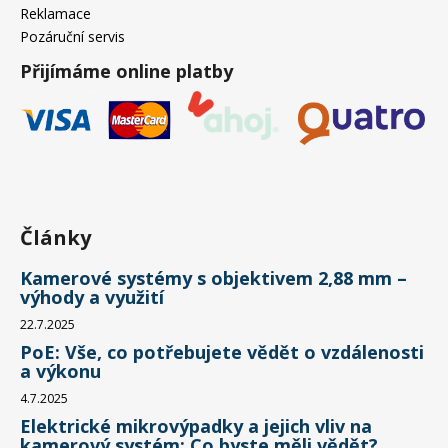
Reklamace
Pozáruční servis
Přijímáme online platby
Články
Kamerové systémy s objektivem 2,88 mm –
výhody a využití
22.7.2025
PoE: Vše, co potřebujete vědět o vzdálenosti
a výkonu
4.7.2025
Elektrické mikrovýpadky a jejich vliv na
kamerový systém: Co byste měli vědět?