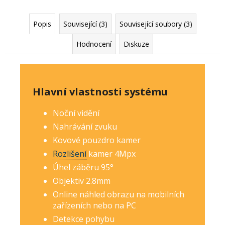
Popis
Související (3)
Související soubory (3)
Hodnocení
Diskuze
Hlavní vlastnosti systému
Noční vidění
Nahrávání zvuku
Kovové pouzdro kamer
Rozlišení
kamer 4Mp
x
Úhel záběru 95°
Objektiv 2.8mm
Online náhled obrazu na mobilních
zařízeních nebo na PC
Detekce pohybu