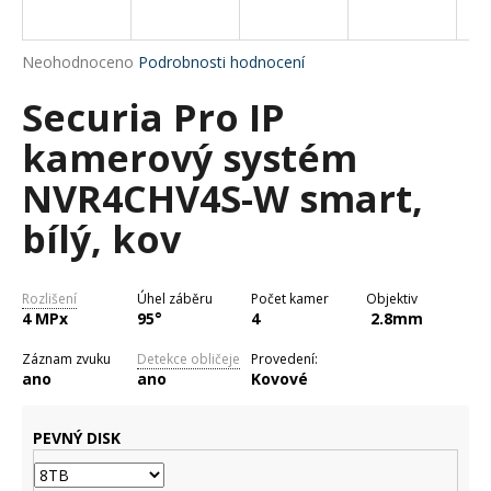
a
j
Průměrné
Neohodnoceno
Podrobnosti hodnocení
í
hodnocení
Securia Pro IP
produktu
t
je
?
kamerový systém
0,0
z
NVR4CHV4S-W smart,
5
hvězdiček.
bílý, kov
HLEDAT
Rozlišení
Úhel záběru
Počet kamer
Objektiv
4 MPx
95°
4
2.8mm
D
Záznam zvuku
Detekce obličeje
Provedení:
o
ano
ano
Kovové
p
o
PEVNÝ DISK
r
u