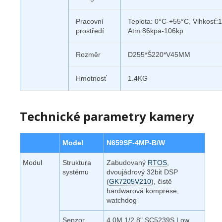
Pracovní
Teplota: 0°C-+55°C, Vlhkosť
prostředí
Atm:86kpa-106kp
Rozměr
D255*Š220*V45MM
Hmotnosť
1.4KG
Technické parametry kamery
Model
N659SF-4MP-B/W
Modul
Struktura
Zabudovaný
RTOS
,
systému
dvoujádrový 32bit DSP
(
GK7205V210
), čistě
hardwarová komprese,
watchdog
Senzor
4.0M 1/2.8" SC5239S Low