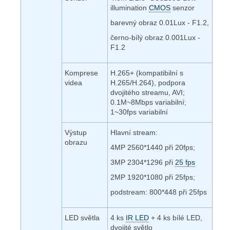
illumination
CMOS
senzor
barevný obraz 0.01Lux - F1.2,
černo-bílý obraz 0.001Lux -
F1.2
Komprese
H.265+ (kompatibilní s
videa
H.265/H.264), podpora
dvojitého streamu, AVI;
0.1M~8Mbps variabilní;
1~30fps variabilní
Výstup
Hlavní stream:
obrazu
4MP 2560*1440 při 20fps;
3MP 2304*1296 při
25 fps
2MP 1920*1080 při 25fps;
podstream: 800*448 při 25fps
LED světla
4 ks
IR LED
+ 4 ks bílé LED,
dvojité světlo