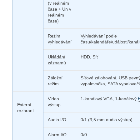
(v reálném
čase + Un v
reálném
čase)
Režim
Vyhledávání podle
vyhledávání
času/kalendáře/události/kanál
Ukládání
HDD, Síť
záznamů
Záložní
Síťové zálohování, USB pevný
režim
vypalovačka, SATA vypalovač
Video
1-kanálový VGA, 1-kanálový
Externí
výstup
rozhraní
Audio I/O
0/1 (3,5 mm audio výstup)
Alarm I/O
0/0