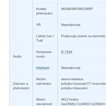
Kvalita
4K/5M/4M/3M/1080P
přehrávání
VR
Nepodporuje
Lidský tvar /
Podporuje (závisí na kamerě)
Tvář
Komprese
G.711A
Audio
zvuku
Interkom
Nepodporuje
Režim
alarm>detekce
Záznam a
nahrávání
pohybu>časování"}">manuál
přehrávání
pohybu>časování
Místní
4K(1*reálny
návratnost
čas)/5M(1+1)/4M(2+1)/3M(3+