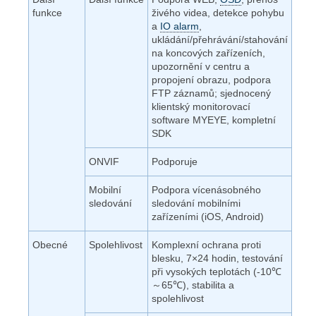
funkce
živého videa, detekce pohybu
a
IO alarm
,
ukládání/přehrávání/stahování
na koncových zařízeních,
upozornění v centru a
propojení obrazu, podpora
FTP záznamů; sjednocený
klientský monitorovací
software MYEYE, kompletní
SDK
ONVIF
Podporuje
Mobilní
Podpora vícenásobného
sledování
sledování mobilními
zařízeními (iOS, Android)
Obecné
Spolehlivost
Komplexní ochrana proti
blesku, 7×24 hodin, testování
při vysokých teplotách (-10℃
～65℃), stabilita a
spolehlivost