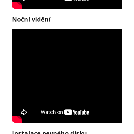
Noční vidění
Instalace pevného disku