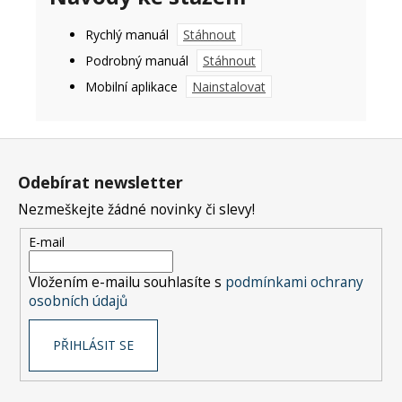
Rychlý manuál
Stáhnout
Podrobný manuál
Stáhnout
Mobilní aplikace
Nainstalovat
Z
á
Odebírat newsletter
p
Nezmeškejte žádné novinky či slevy!
a
t
E-mail
í
Vložením e-mailu souhlasíte s
podmínkami ochrany
osobních údajů
PŘIHLÁSIT SE