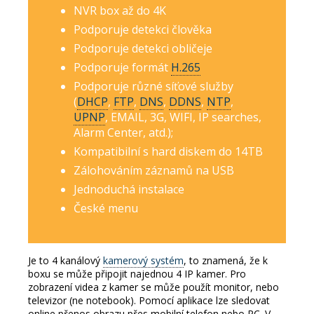
NVR box až do 4K
Podporuje detekci člověka
Podporuje detekci obličeje
Podporuje formát
H.265
Podporuje různé síťové služby
(
DHCP
,
FTP
,
DNS
,
DDNS
,
NTP
,
UPNP
, EMAIL, 3G, WIFI, IP searches,
Alarm Center, atd.);
Kompatibilní s hard diskem do 14TB
Zálohováním záznamů na USB
Jednoduchá instalace
České menu
Je to 4 kanálový
kamerový systém
, to znamená, že k
boxu se může připojit najednou 4 IP kamer.
Pro
zobrazení videa z kamer se může použít monitor, nebo
televizor (ne notebook).
Pomocí aplikace lze sledovat
online přenos obrazu přes mobilní telefon nebo PC.
V