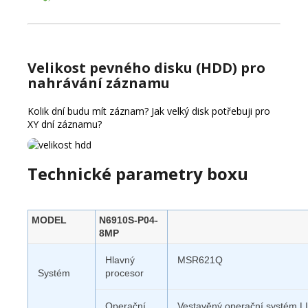
Velikost pevného disku (HDD) pro
nahrávání záznamu
Kolik dní budu mít záznam?
Jak velký disk potřebuji pro
XY dní záznamu?
Technické parametry boxu
MODEL
N6910S-P04-
8MP
Hlavný
MSR621Q
Systém
procesor
Operační
Vestavěný operační systém 