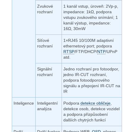
Zvukové
1 kanál vstup, úroveň: 2Vp-p,
rozhraní
impedance: 1kΩ, podpora
vstupu zvukového snímání; 1
kanál výstup, impedance:
16Ω, 30mW
Síťové
1×RJ45 10/100M adaptivní
rozhraní
ethernetový port; podpora
RTSP
/FTP/DHCP/
NTP
/UPnP
atd.
Signální
Jedno rozhraní pro fotoodpor,
rozhraní
jedno IR-CUT rozhraní,
podpora fotoodporového
signálu a přepojení IR-CUT na
IR
Inteligence
Inteligentní
Podpora
detekce obličeje
,
analýza
detekce osob, detekce vozidel
a podpora přizpůsobení
dalších chytrých funkcí
Další
Další funkce
Podpora WEB,
OSD
, přenos