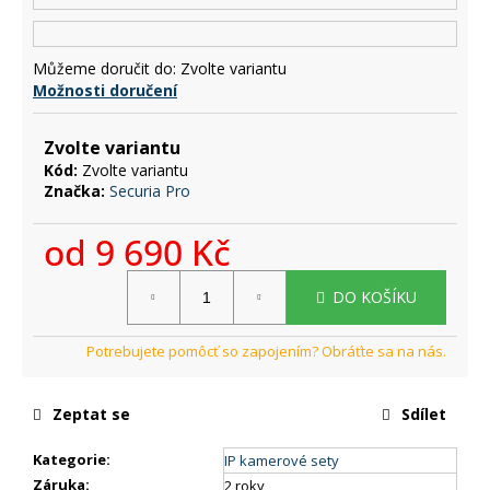
č
u
j
Můžeme doručit do:
Zvolte variantu
e
Možnosti doručení
m
e
Zvolte variantu
Kód:
Zvolte variantu
Značka:
Securia Pro
od
9 690 Kč
Měrná
DO KOŠÍKU
cena:
Zeptat se
Sdílet
Kategorie
:
IP kamerové sety
Záruka
:
2 roky