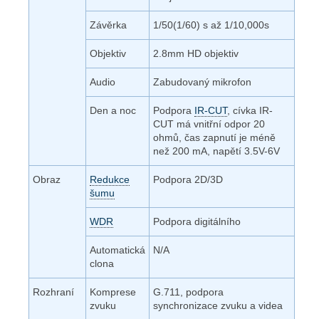
Závěrka
1/50(1/60) s až 1/10,000s
Objektiv
2.8mm HD objektiv
Audio
Zabudovaný mikrofon
Den a noc
Podpora
IR-CUT
, cívka IR-
CUT má vnitřní odpor 20
ohmů, čas zapnutí je méně
než 200 mA, napětí 3.5V-6V
Obraz
Redukce
Podpora 2D/3D
šumu
WDR
Podpora digitálního
Automatická
N/A
clona
Rozhraní
Komprese
G.711, podpora
zvuku
synchronizace zvuku a videa