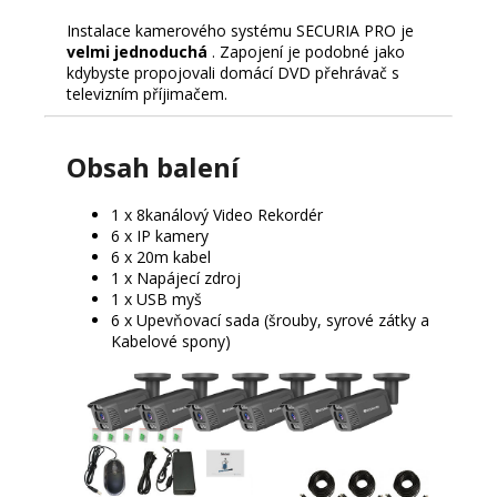
Instalace kamerového systému SECURIA PRO je
velmi jednoduchá
.
Zapojení je podobné jako
kdybyste propojovali domácí DVD přehrávač s
televizním příjimačem.
Obsah balení
1 x 8kanálový Video Rekordér
6 x IP kamery
6 x 20m kabel
1 x Napájecí zdroj
1 x USB myš
6 x Upevňovací sada (šrouby, syrové zátky a
Kabelové spony)