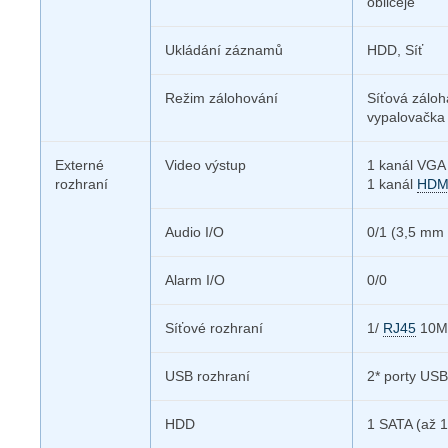
obličeje
Ukládání záznamů
HDD, Síť
Režim zálohování
Síťová záloh
vypalovačka
Externé
Video výstup
1 kanál VGA
rozhraní
1 kanál
HDM
Audio I/O
0/1 (3,5 mm 
Alarm I/O
0/0
Síťové rozhraní
1/
RJ45
10M/
USB rozhraní
2* porty US
HDD
1 SATA
(až 