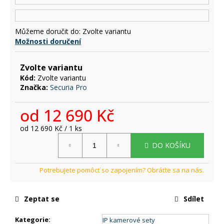
č
u
j
Můžeme doručit do:
Zvolte variantu
e
Možnosti doručení
m
e
Zvolte variantu
Kód:
Zvolte variantu
Značka:
Securia Pro
od
12 690 Kč
Měrná
od 12 690 Kč / 1 ks
cena:
DO KOŠÍKU
Zeptat se
Sdílet
Kategorie
:
IP kamerové sety