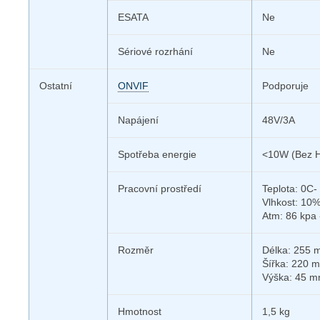
ESATA
Ne
Sériové rozrhání
Ne
Ostatní
ONVIF
Podporuje
Napájení
48V/3A
Spotřeba energie
<10W (Bez 
Pracovní prostředí
Teplota: 0C-
Vlhkost: 10
Atm: 86 kpa 
Rozměr
Délka: 255
Šířka: 220 
Výška: 45 
Hmotnost
1,5 kg