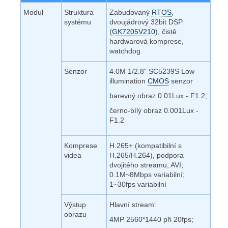
Modul
Struktura
Zabudovaný
RTOS
,
systému
dvoujádrový 32bit DSP
(
GK7205V210
), čistě
hardwarová komprese,
watchdog
Senzor
4.0M 1/2.8" SC5239S Low
illumination
CMOS
senzor
barevný obraz 0.01Lux - F1.2,
černo-bílý obraz 0.001Lux -
F1.2
Komprese
H.265+ (kompatibilní s
videa
H.265/H.264), podpora
dvojitého streamu, AVI;
0.1M~8Mbps variabilní;
1~30fps variabilní
Výstup
Hlavní stream:
obrazu
4MP 2560*1440 při 20fps;