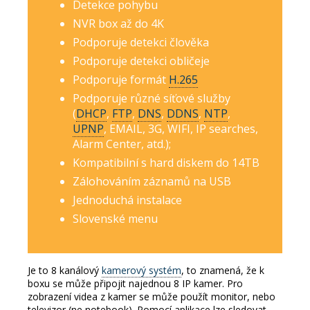
Detekce pohybu
NVR box až do 4K
Podporuje detekci člověka
Podporuje detekci obličeje
Podporuje formát
H.265
Podporuje různé síťové služby
(
DHCP
,
FTP
,
DNS
,
DDNS
,
NTP
,
UPNP
, EMAIL, 3G, WIFI, IP searches,
Alarm Center, atd.);
Kompatibilní s hard diskem do 14TB
Zálohováním záznamů na USB
Jednoduchá instalace
Slovenské menu
Je to 8 kanálový
kamerový systém
, to znamená, že k
boxu se může připojit najednou 8 IP kamer.
Pro
zobrazení videa z kamer se může použít monitor, nebo
televizor (ne notebook).
Pomocí aplikace lze sledovat