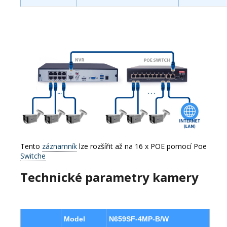
Tento
záznamník
lze rozšířit až na 16 x POE pomocí Poe
Switche
Technické parametry kamery
Model
N659SF-4MP-B/W