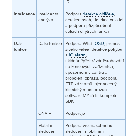
IR
Inteligence
Inteligentní
Podpora
detekce obličeje
,
analýza
detekce osob, detekce vozidel
a podpora přizpůsobení
dalších chytrých funkcí
Další
Další funkce
Podpora WEB,
OSD
, přenos
funkce
živého videa, detekce pohybu
a
IO alarm
,
ukládání/přehrávání/stahování
na koncových zařízeních,
upozornění v centru a
propojení obrazu, podpora
FTP záznamů; sjednocený
klientský monitorovací
software MYEYE, kompletní
SDK
ONVIF
Podporuje
Mobilní
Podpora vícenásobného
sledování
sledování mobilními