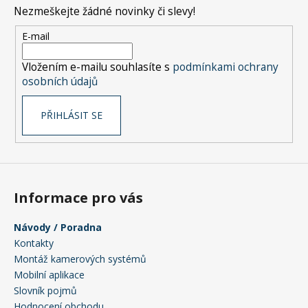
p
Nezmeškejte žádné novinky či slevy!
a
t
E-mail
í
Vložením e-mailu souhlasíte s
podmínkami ochrany
osobních údajů
PŘIHLÁSIT SE
Informace pro vás
Návody / Poradna
Kontakty
Montáž kamerových systémů
Mobilní aplikace
Slovník pojmů
Hodnocení obchodu