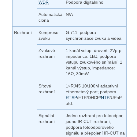
WDR
Podpora digitálního
Automatická
N/A
clona
Rozhraní
Komprese
G.711, podpora
zvuku
synchronizace zvuku a videa
Zvukové
1 kanál vstup, úroveň: 2Vp-p,
rozhraní
impedance: 1kΩ, podpora
vstupu zvukového snímání; 1
kanál výstup, impedance:
16Ω, 30mW
Síťové
1×RJ45 10/100M adaptivní
rozhraní
ethernetový port; podpora
RTSP
/FTP/DHCP/
NTP
/UPnP
atd.
Signální
Jedno rozhraní pro fotoodpor,
rozhraní
jedno IR-CUT rozhraní,
podpora fotoodporového
signálu a přepojení IR-CUT na