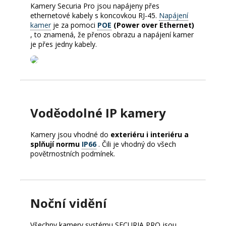
Kamery Securia Pro jsou napájeny přes
ethernetové kabely s koncovkou RJ-45.
Napájení
kamer
je za pomoci
POE
(Power over Ethernet)
, to znamená, že přenos obrazu a napájení kamer
je přes jedny kabely.
Voděodolné IP kamery
Kamery jsou vhodné do
exteriéru i interiéru a
splňují normu
IP66
.
Čili je vhodný do všech
povětrnostních podmínek.
Noční vidění
Všechny kamery systému SECURIA PRO jsou