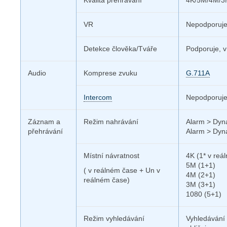
Kvalita prehrávání
4K/5M/4M/3
VR
Nepodporuj
Detekce člověka/Tváře
Podporuje, v
Audio
Komprese zvuku
G.711A
Intercom
Nepodporuj
Záznam
a
Režim nahrávání
Alarm > Dyn
přehrávání
Alarm > Dyn
Místní návratnost
4K (1* v reá
5M (1+1)
( v reálném čase +
Un v
4M (2+1)
reálném čase)
3M (3+1)
1080 (5+1)
Režim vyhledávání
Vyhledávání 