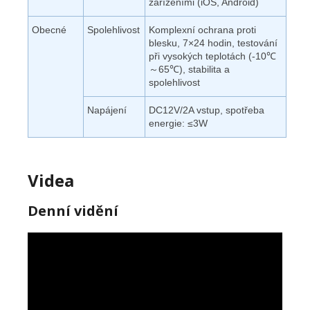
zařízeními (iOS, Android)
Obecné
Spolehlivost
Komplexní ochrana proti
blesku, 7×24 hodin, testování
při vysokých teplotách (-10℃
～65℃), stabilita a
spolehlivost
Napájení
DC12V/2A vstup, spotřeba
energie: ≤3W
Videa
Denní vidění