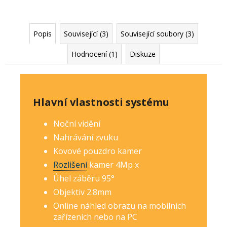
Popis
Související (3)
Související soubory (3)
Hodnocení (1)
Diskuze
Hlavní vlastnosti systému
Noční vidění
Nahrávání zvuku
Kovové pouzdro kamer
Rozlišení
kamer 4Mp
x
Úhel záběru 95°
Objektiv 2.8mm
Online náhled obrazu na mobilních
zařízeních nebo na PC