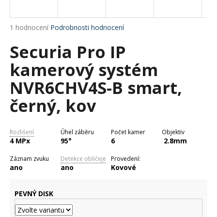
a
j
Průměrné
1 hodnocení
Podrobnosti hodnocení
í
hodnocení
Securia Pro IP
produktu
t
je
?
kamerový systém
4,0
z
NVR6CHV4S-B smart,
5
hvězdiček.
černý, kov
HLEDAT
Rozlišení
Úhel záběru
Počet kamer
Objektiv
4 MPx
95°
6
2.8mm
D
Záznam zvuku
Detekce obličeje
Provedení:
o
ano
ano
Kovové
p
o
PEVNÝ DISK
r
u