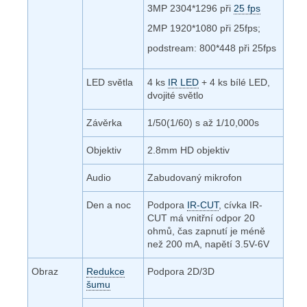
3MP 2304*1296 při
25 fps
2MP 1920*1080 při 25fps;
podstream: 800*448 při 25fps
LED světla
4 ks
IR LED
+ 4 ks bílé LED,
dvojité světlo
Závěrka
1/50(1/60) s až 1/10,000s
Objektiv
2.8mm HD objektiv
Audio
Zabudovaný mikrofon
Den a noc
Podpora
IR-CUT
, cívka IR-
CUT má vnitřní odpor 20
ohmů, čas zapnutí je méně
než 200 mA, napětí 3.5V-6V
Obraz
Redukce
Podpora 2D/3D
šumu