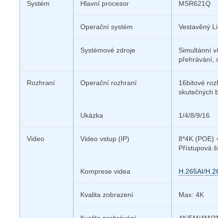
Systém
Hlavní procesor
MSR621Q
Operační systém
Vestavěný L
Systémové zdroje
Simultánní v
přehrávání, 
Rozhraní
Operační rozhraní
16bitové roz
skutečných b
Ukázka
1/4/8/9/16
Video
Video vstup (IP)
8*4K (POE) 
Přístupová 
Komprese videa
H.265AI
/
H.2
Kvalita zobrazení
Max: 4K