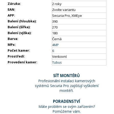
Záruka
:
2 roky
EAN
:
Zvolte variantu
APP
:
Securia Pro, XMEye
Balení (hloubka)
:
390
Balení (šířka)
:
270
Balení (výška)
:
180
Barva
:
Černá
MPx
:
4MP
Počet kamer
:
6
Prostředí
:
Venkovní
Provedení kamer
:
Tubus
SÍŤ MONTÉRŮ
Profesionální instalaci kamerových
systémů Securia Pro zajišťují vyškolení
montéři.
PORADENSTVÍ
Máte problém se svým zařízením?
Pomůžeme vám.