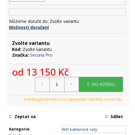
č
u
j
e
Můžeme doručit do:
Zvolte variantu
m
Možnosti doručení
e
Zvolte variantu
Kód:
Zvolte variantu
Značka:
Securia Pro
od
13 150 Kč
Měrná
DO KOŠÍKU
cena:
Zeptat se
Sdílet
Kategorie
:
WiFi kamerové sety