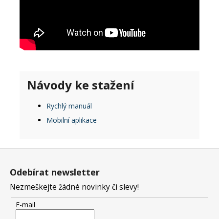
Návody ke stažení
Rychlý manuál
Mobilní aplikace
Z
á
Odebírat newsletter
p
Nezmeškejte žádné novinky či slevy!
a
t
E-mail
í