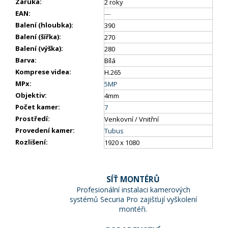
Záruka
:
2 roky
EAN
:
—
Balení (hloubka)
:
390
Balení (šířka)
:
270
Balení (výška)
:
280
Barva
:
Bílá
Komprese videa
:
H.265
MPx
:
5MP
Objektiv
:
4mm
Počet kamer
:
7
Prostředí
:
Venkovní / Vnitřní
Provedení kamer
:
Tubus
Rozlišení
:
1920 x 1080
SÍŤ MONTÉRŮ
Profesionální instalaci kamerových
systémů Securia Pro zajišťují vyškolení
montéři.