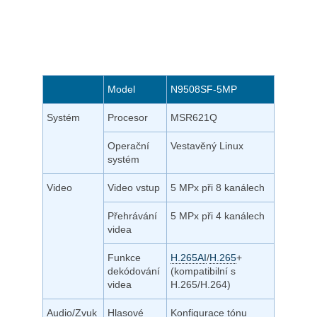
Model
N9508SF-5MP
Systém
Procesor
MSR621Q
Operační
Vestavěný Linux
systém
Video
Video vstup
5 MPx při 8 kanálech
Přehrávání
5 MPx při 4 kanálech
videa
Funkce
H.265AI
/
H.265
+
dekódování
(kompatibilní s
videa
H.265/H.264)
Audio/Zvuk
Hlasové
Konfigurace tónu