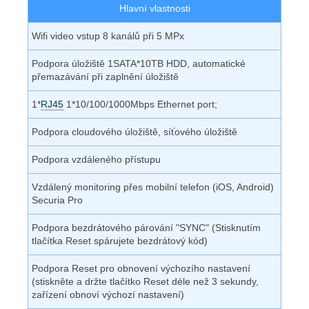
Hlavní vlastnosti
Wifi video vstup 8 kanálů při 5 MPx
Podpora úložiště 1SATA*10TB HDD, automatické
přemazávání při zaplnění úložiště
1*
RJ45
1*10/100/1000Mbps Ethernet port;
Podpora cloudového úložiště, síťového úložiště
Podpora vzdáleného přístupu
Vzdálený monitoring přes mobilní telefon (iOS, Android)
Securia Pro
Podpora bezdrátového párování "SYNC" (Stisknutím
tlačítka Reset spárujete bezdrátový kód)
Podpora Reset pro obnovení výchozího nastavení
(stiskněte a držte tlačítko Reset déle než 3 sekundy,
zařízení obnoví výchozí nastavení)