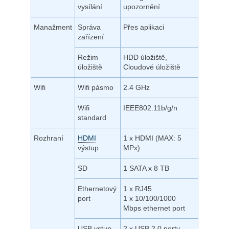
vysílání
upozornění
Manažment
Správa
Přes aplikaci
zařízení
Režim
HDD úložiště,
úložiště
Cloudové úložiště
Wifi
Wifi pásmo
2.4 GHz
Wifi
IEEE802.11b/g/n
standard
Rozhraní
HDMI
1 x HDMI (MAX: 5
výstup
MPx)
SD
1 SATA x 8 TB
Ethernetový
1 x RJ45
port
1 x 10/100/1000
Mbps ethernet port
USB vstup
2 x USB 2.0 porty