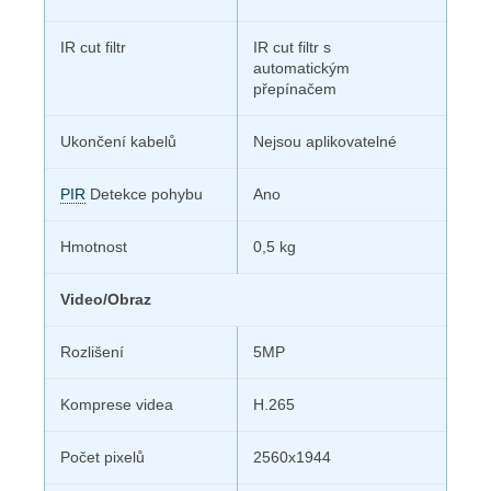
IR cut filtr
IR cut filtr s
automatickým
přepínačem
Ukončení kabelů
Nejsou aplikovatelné
PIR
Detekce pohybu
Ano
Hmotnost
0,5 kg
Video/Obraz
Rozlišení
5MP
Komprese videa
H.265
Počet pixelů
2560x1944