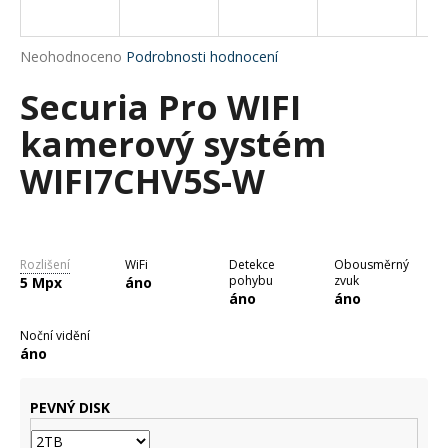
a
j
Průměrné
Neohodnoceno
Podrobnosti hodnocení
í
hodnocení
Securia Pro WIFI
produktu
t
je
?
kamerový systém
0,0
z
WIFI7CHV5S-W
5
hvězdiček.
HLEDAT
Rozlišení
WiFi
Detekce
Obousměrný
pohybu
zvuk
5 Mpx
áno
áno
áno
D
Noční vidění
o
áno
p
o
r
PEVNÝ DISK
u