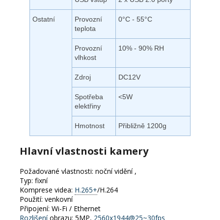
Ostatní
Provozní
0°C - 55°C
teplota
Provozní
10% - 90% RH
vlhkost
Zdroj
DC12V
Spotřeba
<5W
elektřiny
Hmotnost
Přibližně 1200g
Hlavní vlastnosti kamery
Požadované vlastnosti: noční vidění ,
Typ: fixní
Komprese videa:
H.265+
/H.264
Použití: venkovní
Připojení: Wi-Fi / Ethernet
Rozlišení
obrazu: 5MP,
2560x1944@25~30fps