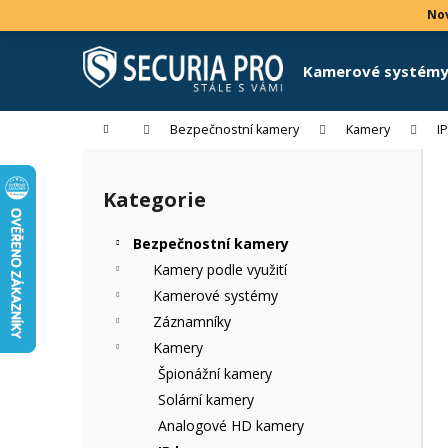
K
Přejít
Nov
na
o
obsah
Zpět
Zpět
š
Kamerové systém
do
do
í
k
obchodu
obchodu
Domů
Bezpečnostní kamery
Kamery
I
P
o
Kategorie
Přeskočit
s
kategorie
t
Bezpečnostní kamery
r
Kamery podle využití
a
Kamerové systémy
n
Záznamníky
n
Kamery
í
Špionážní kamery
p
Solární kamery
a
Analogové HD kamery
n