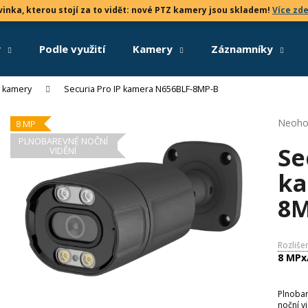
inka, kterou stojí za to vidět: nové PTZ kamery jsou skladem!
Více zd
y
Podle využití
Kamery
Záznamníky
Co potřebujete najít?
P kamery
Securia Pro IP kamera N656BLF-8MP-B
Průmě
Neoho
8 MP
HLEDAT
hodno
PLNOBAREVNÉ NOČNÍ
Se
produk
VIDĚNÍ
je
ka
0,0
Doporučujeme
z
8M
5
hvězdi
Rozliše
8 MPx
Plnoba
noční v