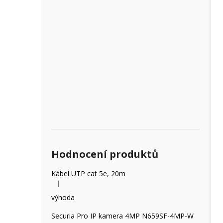
Hodnocení produktů
Kábel UTP cat 5e, 20m
|
Hodnocení produktu je 5 z 5 hvězdiček.
výhoda
Securia Pro IP kamera 4MP N659SF-4MP-W