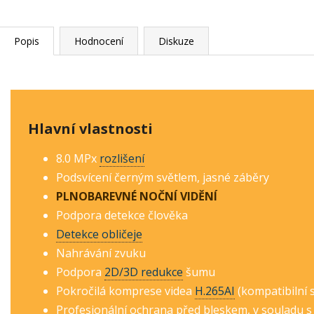
Popis
Hodnocení
Diskuze
Hlavní vlastnosti
8.0 MPx
rozlišení
Podsvícení černým světlem, jasné záběry
PLNOBAREVNÉ NOČNÍ VIDĚNÍ
Podpora detekce člověka
Detekce obličeje
Nahrávání zvuku
Podpora
2D/3D redukce
šumu
Pokročilá komprese videa
H.265AI
(kompatibilní 
Profesionální ochrana před bleskem, v souladu s