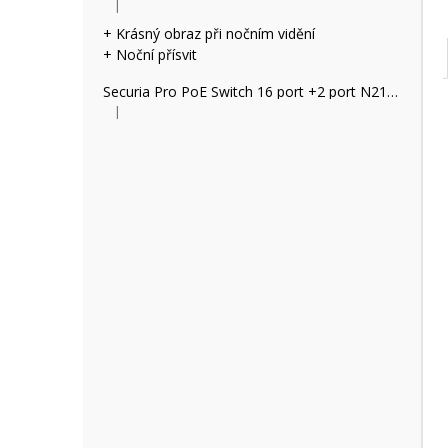
|
Hodnocení produktu je 5 z 5 hvězdiček.
+ Krásný obraz při nočním vidění
+ Noční přísvit
Securia Pro PoE Switch 16 port +2 port N2162P
|
Hodnocení produktu je 2 z 5 hvězdiček.