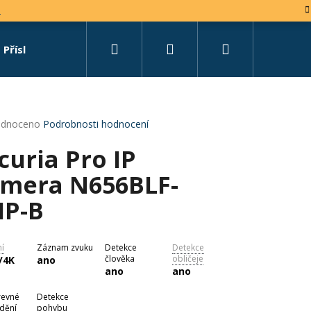
e
Hledat
Přihlášení
Nákupní
Příslušenství
Set na míru
košík
rné
dnoceno
Podrobnosti hodnocení
cení
curia Pro IP
tu
mera N656BLF-
P-B
ček.
ní
Záznam zvuku
Detekce
Detekce
člověka
obličeje
/4K
ano
ano
ano
revné
Detekce
idění
pohybu