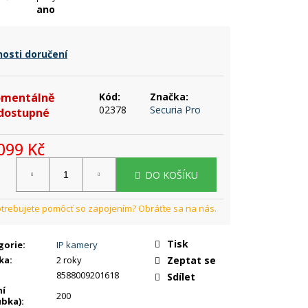
ano
osti doručení
mentálně
Kód:
Značka:
02378
Securia Pro
dostupné
099 Kč
rná
DO KOŠÍKU
a:
Tisk
gorie
:
IP kamery
ka
:
2 roky
Zeptat se
8588009201618
Sdílet
ní
200
ubka)
: