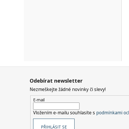
Z
á
Odebírat newsletter
p
Nezmeškejte žádné novinky či slevy!
a
t
E-mail
í
Vložením e-mailu souhlasíte s
podmínkami och
PŘIHLÁSIT SE