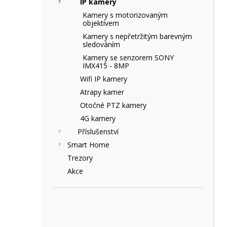
IP kamery
e
Kamery s motorizovaným
l
objektívem
Kamery s nepřetržitým barevným
sledováním
Kamery se senzorem SONY
IMX415 - 8MP
Wifi IP kamery
Atrapy kamer
Otočné PTZ kamery
4G kamery
Příslušenství
Smart Home
Trezory
Akce