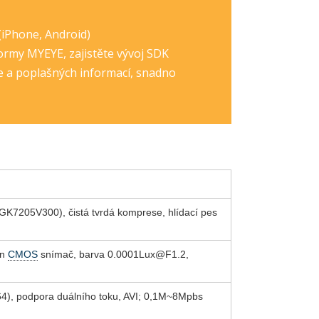
iPhone, Android)
formy MYEYE, zajistěte vývoj SDK
ne a poplašných informací, snadno
(GK7205V300), čistá tvrdá komprese, hlídací pes
on
CMOS
snímač, barva 0.0001Lux@F1.2,
64), podpora duálního toku, AVI; 0,1M~8Mpbs