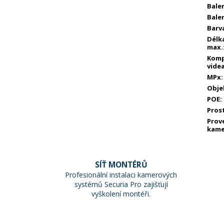
Balen
Balen
Barv
Délka
max.
Komp
vide
MPx
:
Obje
POE
:
Pros
Prov
kame
SÍŤ MONTÉRŮ
Profesionální instalaci kamerových
systémů Securia Pro zajišťují
vyškolení montéři.