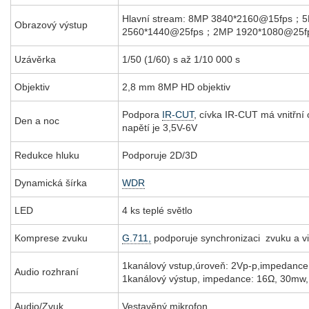
Hlavní stream: 8MP 3840*2160@15fps；
Obrazový výstup
2560*1440@25fps；2MP 1920*1080@25fps
Uzávěrka
1/50 (1/60) s až 1/10 000 s
Objektiv
2,8 mm 8MP HD objektiv
Podpora
IR-CUT
, cívka IR-CUT má vnitřní
Den a noc
napětí je 3,5V-6V
Redukce hluku
Podporuje 2D/3D
Dynamická šírka
WDR
LED
4 ks teplé světlo
Komprese zvuku
G.711,
podporuje synchronizaci zvuku a v
1kanálový vstup,úroveň: 2Vp-p,impedance
Audio rozhraní
1kanálový výstup, impedance: 16Ω, 30mw,
Audio/Zvuk
Vestavěný mikrofon