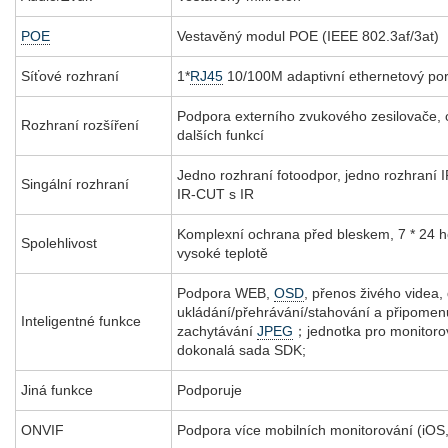
POE
Vestavěný modul POE (IEEE 802.3af/3at)
Síťové rozhraní
1*
RJ45
10/100M adaptivní ethernetový po
Podpora externího zvukového zesilovače, o
Rozhraní rozšíření
dalších funkcí
Jedno rozhraní fotoodpor, jedno rozhraní 
Singální rozhraní
IR-CUT s IR
Komplexní ochrana před bleskem, 7 * 24 hod
Spolehlivost
vysoké teplotě
Podpora WEB,
OSD
, přenos živého videa
ukládání/přehrávání/stahování a připomenu
Inteligentné funkce
zachytávání
JPEG
；jednotka pro monitoro
dokonalá sada SDK;
Jiná funkce
Podporuje
ONVIF
Podpora více mobilních monitorování (iOS,