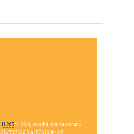
s
H.265
/H.264), vysoká kvalita obrazu
 GB/T17626.5 a IEC61000-4-5.