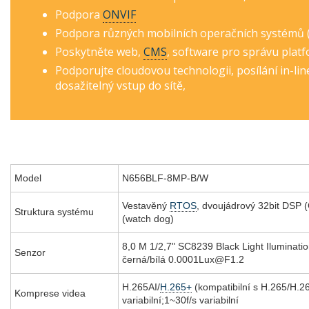
Podpora
ONVIF
Podpora různých mobilních operačních systémů (
Poskytněte web,
CMS
, software pro správu plat
Podporujte cloudovou technologii, posílání in-li
dosažitelný vstup do sítě,
Model
N656BLF-8MP-B/W
Vestavěný
RTOS
, dvoujádrový 32bit DSP 
Struktura systému
(watch dog)
8,0 M 1/2,7" SC8239 Black Light Iluminati
Senzor
černá/bílá 0.0001Lux@F1.2
H.265AI/
H.265+
(kompatibilní s H.265/H.2
Komprese videa
variabilní;1~30f/s variabilní