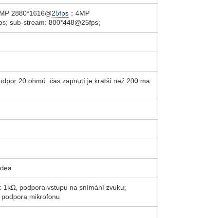
5MP 2880*1616@
25fps
；4MP
; sub-stream: 800*448@25fps;
 odpor 20 ohmů, čas zapnutí je kratší než 200 ma
idea
: 1kΩ, podpora vstupu na snímání zvuku;
 podpora mikrofonu