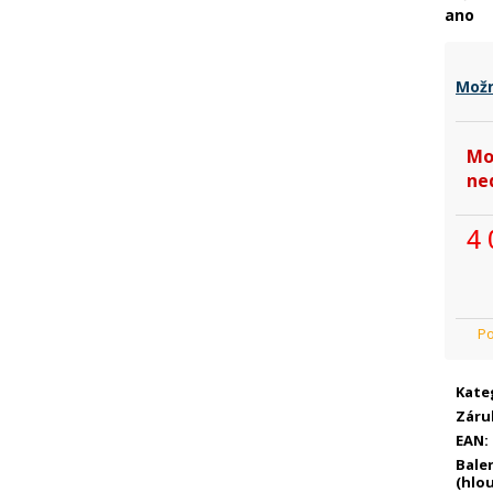
ano
Možn
Mo
ne
4 
Mě
cen
Kate
Záru
EAN
:
Bale
(hlo