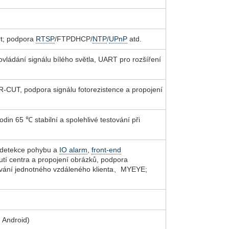
rt; podpora
RTSP
/FTPDHCP/
NTP
/
UPnP
atd.
vládání signálu bílého světla, UART pro rozšíření
IR-CUT, podpora signálu fotorezistence a propojení
in 65 ℃ stabilní a spolehlivé testování při
, detekce pohybu a
IO alarm
,
front-end
tí centra a propojení obrázků, podpora
vání jednotného vzdáleného klienta、MYEYE;
 Android)