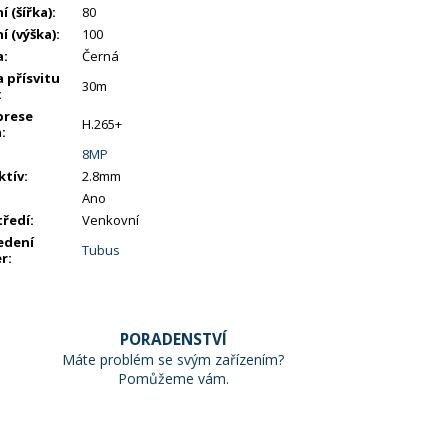
í (šířka)
:
80
í (výška)
:
100
a
:
Černá
 přísvitu
30m
:
rese
H.265+
a
:
8MP
ktív
:
2.8mm
Ano
tředí
:
Venkovní
edení
Tubus
r
:
PORADENSTVÍ
Máte problém se svým zařízením?
Pomůžeme vám.