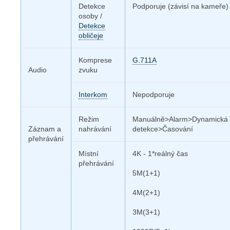
Detekce
Podporuje (závisí na kameře)
osoby /
Detekce
obličeje
Komprese
G.711A
Audio
zvuku
Interkom
Nepodporuje
Režim
Manuálně>Alarm>Dynamická
Záznam a
nahrávání
detekce>Časování
přehrávání
Místní
4K - 1*reálný čas
přehrávání
5M(1+1)
4M(2+1)
3M(3+1)