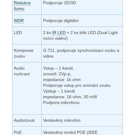
Redukce
Podporuje 2D/3D
šumu
WDR
Podporuje digitální
LED
2 ks
IR LED
+ 2 ks bílé LED (Dual Light
noční vidění)
Komprese
G.711, podporuje synchronizaci zvuku a
zvuku
videa
Audio
Vstup – 1 kanál,
rozhraní
úroveň: 2Vp-p,
impedance: 1k ohm
Podporuje vstup pro snímání zvuku
Výstup – 1 kanál
impedance: 16 ohm, 30 mW
Podpora mikrofonu
Audio/zvuk
Vestavěný mikrofon
PoE
Vestavěný modul POE (IEEE