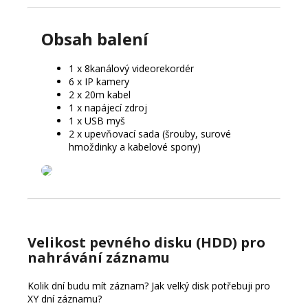
Obsah balení
1 x 8kanálový videorekordér
6 x IP kamery
2 x 20m kabel
1 x napájecí zdroj
1 x USB myš
2 x upevňovací sada (šrouby, surové
hmoždinky a kabelové spony)
Velikost pevného disku (HDD) pro
nahrávání záznamu
Kolik dní budu mít záznam? Jak velký disk potřebuji pro
XY dní záznamu?