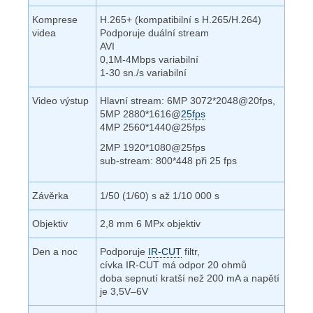
Komprese
H.265+ (kompatibilní s H.265/H.264)
videa
Podporuje duální stream
AVI
0,1M-4Mbps variabilní
1-30 sn./s variabilní
Video výstup
Hlavní stream: 6MP 3072*2048@20fps,
5MP 2880*1616@
25fps
4MP 2560*1440@25fps
2MP 1920*1080@25fps
sub-stream: 800*448 při 25 fps
Závěrka
1/50 (1/60) s až 1/10 000 s
Objektiv
2,8 mm 6 MPx objektiv
Den a noc
Podporuje
IR-CUT
filtr,
cívka IR-CUT má odpor 20 ohmů
doba sepnutí kratší než 200 mA a napětí
je 3,5V–6V