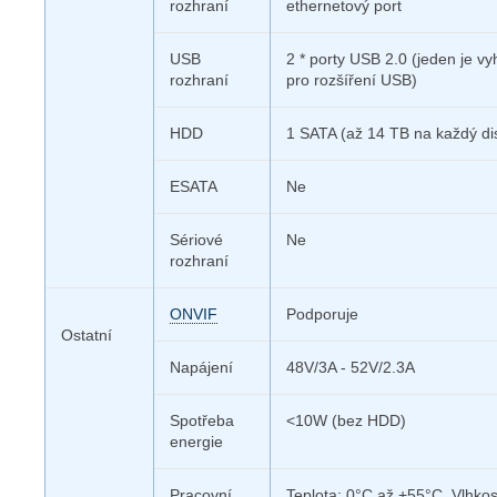
rozhraní
ethernetový port
USB
2 * porty USB 2.0 (jeden je v
rozhraní
pro rozšíření USB)
HDD
1 SATA (až 14 TB na každý di
ESATA
Ne
Sériové
Ne
rozhraní
ONVIF
Podporuje
Ostatní
Napájení
48V/3A - 52V/2.3A
Spotřeba
<10W (bez HDD)
energie
Pracovní
Teplota: 0°C až +55°C, Vlhko