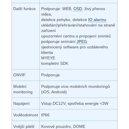
Další funkce
Podporuje: WEB,
OSD
, živý přenos
videa,
detekce pohybu, detekce
IO alarmu
ukládání/přehrávání/stahování na straně
zařízení
upozornění centra a propojení snímků
podporuje snímání
JPEG
sjednocený software pro vzdáleného
klienta
MYEYE
kompletní SDK
ONVIF
Podporuje
Mobilní
Podporuje více mobilních monitoringů
monitoring
(iOS, Android)
Napájení
Vstup DC12V, spotřeba energie <3W
Voděodolnost
IP66
Vnější plášť
Kovové pouzdro, DOME