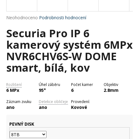
a
j
Průměrné
Neohodnoceno
Podrobnosti hodnocení
í
hodnocení
Securia Pro IP 6
produktu
t
je
?
kamerový systém 6MPx
0,0
z
NVR6CHV6S-W DOME
5
hvězdiček.
smart, bílá, kov
HLEDAT
Rozlišení
Úhel záběru
Počet kamer
Objektiv
6 MPx
95°
6
2.8mm
D
Záznam zvuku
Detekce obličeje
Provedení:
o
ano
ano
Kovové
p
o
PEVNÝ DISK
r
u