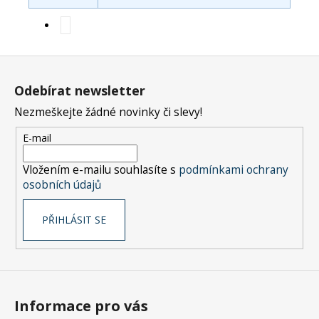
Z
á
Odebírat newsletter
p
Nezmeškejte žádné novinky či slevy!
a
t
E-mail
í
Vložením e-mailu souhlasíte s
podmínkami ochrany
osobních údajů
PŘIHLÁSIT SE
Informace pro vás