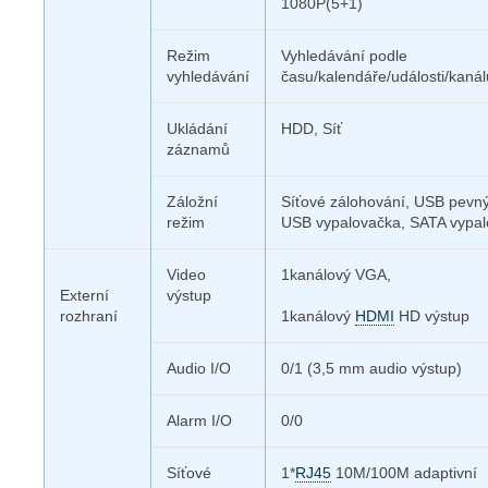
1080P(5+1)
Režim
Vyhledávání podle
vyhledávání
času/kalendáře/události/kanál
Ukládání
HDD, Síť
záznamů
Záložní
Síťové zálohování, USB pevný
režim
USB vypalovačka, SATA vypa
Video
1kanálový VGA,
Externí
výstup
rozhraní
1kanálový
HDMI
HD výstup
Audio I/O
0/1 (3,5 mm audio výstup)
Alarm I/O
0/0
Síťové
1*
RJ45
10M/100M adaptivní