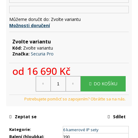
č
u
j
Můžeme doručit do:
Zvolte variantu
e
Možnosti doručení
m
e
Zvolte variantu
Kód:
Zvolte variantu
Značka:
Securia Pro
od
16 690 Kč
Měrná
DO KOŠÍKU
cena:
Zeptat se
Sdílet
Kategorie
:
6 kamerové IP sety
Balení (hloubka)
:
390