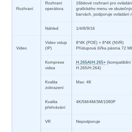
Rozhraní
16bitové rozhraní pro ovládán
Rozhraní
operátora
grafického menu ve skutečný
barvách, podporuje ovládání 
Náhled
1/4/8/9/16
Video vstup
8*4K (POE) + 8*4K (NVR)
Video
(IP)
Přístupová šířka pásma 72 M
Komprese
H.265AI
/
H.265+
(kompatibilní
videa
H.265/H.264)
Kvalita
Max: 4K
zobrazení
Kvalita
4K/5M/4M/3M/1080P
přehrávání
VR
Nepodporuje