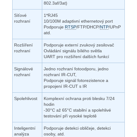
802.3af/3at)
Síťové
1*RJ45
rozhraní
10/100M adaptivní ethernetový port
Podporuje
RTSP
/FTP/DHCP/
NTP
/UPnP
atd.
Rozšíření
Podporuje externí zvukový zesilovač
rozhraní
Ovládání signálu bílého světla
UART pro rozšíření dalších funkcí
Signálové
Jedno rozhraní fotoodporu, jedno
rozhraní
rozhraní IR-CUT,
Podporuje signál fotorezistence a
propojení IR-CUT s IR
Spolehlivost
Komplexní ochrana proti blesku 7/24
hodin
-30°C až 65°C stabilní a spolehlivé
testování při vysoké teplotě
Inteligentní
Podporuje detekci obličeje, detekci
analýza
osoby, atd.