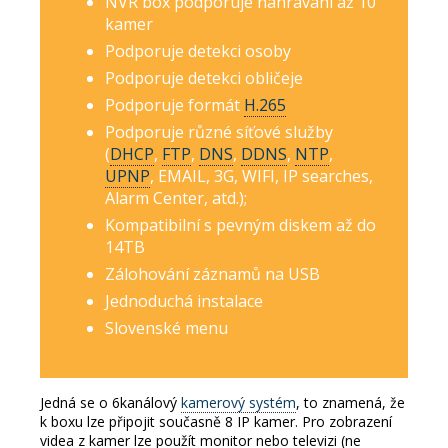
NVR box podporuje nahrávání až 10
kamer
Podporuje detekci osoby
Podporuje detekci obličeje
Podporuje formát
H.265
Podporuje různé síťové služby
(
DHCP
,
FTP
,
DNS
,
DDNS
,
NTP
,
UPNP
, EMAIL, 3G, WIFI, IP searches,
Alarm Center, atd.);
Kompatibilní s pevným diskem až do
14TB
Zálohování záznamů na USB
Jednoduchá instalace
Slovenské menu
Jedná se o 6kanálový
kamerový systém
, to znamená, že
k boxu lze připojit současně 8 IP kamer.
Pro zobrazení
videa z kamer lze použít monitor nebo televizi (ne