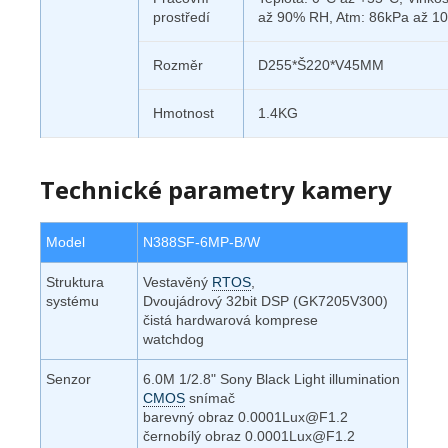
prostředí
až 90% RH, Atm: 86kPa až 1
Rozměr
D255*Š220*V45MM
Hmotnost
1.4KG
Technické parametry kamery
Model
N388SF-6MP-B/W
Struktura
Vestavěný
RTOS
,
systému
Dvoujádrový 32bit DSP (GK7205V300)
čistá hardwarová komprese
watchdog
Senzor
6.0M 1/2.8" Sony Black Light illumination
CMOS
snímač
barevný obraz 0.0001Lux@F1.2
černobílý obraz 0.0001Lux@F1.2