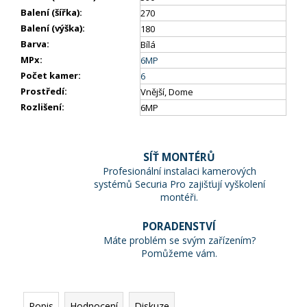
Balení (šířka)
:
270
Balení (výška)
:
180
Barva
:
Bílá
MPx
:
6MP
Počet kamer
:
6
Prostředí
:
Vnější, Dome
Rozlišení
:
6MP
SÍŤ MONTÉRŮ
Profesionální instalaci kamerových
systémů Securia Pro zajišťují vyškolení
montéři.
PORADENSTVÍ
Máte problém se svým zařízením?
Pomůžeme vám.
Popis
Hodnocení
Diskuze