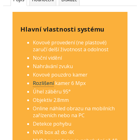
Hlavní vlastnosti systému
Kovové provedení (ne plastové)
zaručí delší životnost a odolnost
Noční vidění
Nahrávání zvuku
Kovové pouzdro kamer
Rozlišení
kamer 6 Mp
x
Úhel záběru 95°
Objektiv 2.8mm
Online náhled obrazu na mobilních
zařízeních nebo na PC
Detekce pohybu
NVR box až do 4K