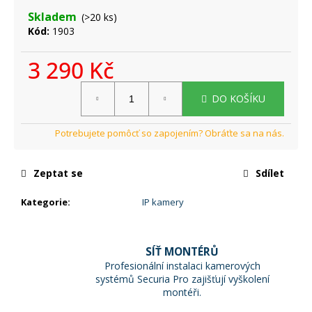
č
u
Skladem
(>20 ks)
j
Kód:
1903
e
m
3 290 Kč
e
Měrná
DO KOŠÍKU
cena:
Zeptat se
Sdílet
Kategorie
:
IP kamery
SÍŤ MONTÉRŮ
Profesionální instalaci kamerových
systémů Securia Pro zajišťují vyškolení
montéři.