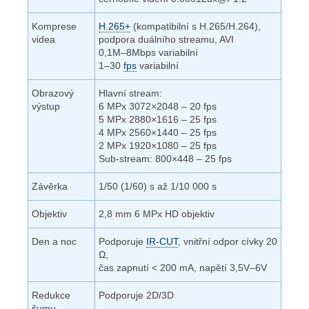
Komprese
H.265+
(kompatibilní s H.265/H.264),
videa
podpora duálního streamu, AVI
0,1M–8Mbps variabilní
1–30
fps
variabilní
Obrazový
Hlavní stream:
výstup
6 MPx 3072×2048 – 20 fps
5 MPx 2880×1616 – 25 fps
4 MPx 2560×1440 – 25 fps
2 MPx 1920×1080 – 25 fps
Sub-stream: 800×448 – 25 fps
Závěrka
1/50 (1/60) s až 1/10 000 s
Objektiv
2,8 mm 6 MPx HD objektiv
Den a noc
Podporuje
IR-CUT
, vnitřní odpor cívky 20
Ω,
čas zapnutí < 200 mA, napětí 3,5V–6V
Redukce
Podporuje 2D/3D
šumu