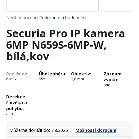
a
j
Průměrné
Neohodnoceno
Podrobnosti hodnocení
í
hodnocení
Securia Pro IP kamera
produktu
t
je
?
6MP N659S-6MP-W,
0,0
z
bílá,kov
5
hvězdiček.
HLEDAT
Rozlišení
:
Úhel záběru:
Objektiv:
Záznam
6 MPx
95°
2,8 mm
zvuku:
ano
Detekce
D
člověka a
o
pohybu:
p
ano
o
r
Můžeme doručit do:
7.8.2026
Možnosti doručení
u