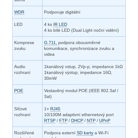
WDR
Podporuje digitální
LED
4 ks
IR LED
4 ks bílé LED (Dual Light noční vidění)
Komprese
G.711,
podpora obousměrné
zvuku
komunikace, synchronizace zvuku a
videa
Audio
1kanálový vstup, 2Vp-p, impedance 1kΩ
rozhraní
1kanálový výstup, impedance 16Ω,
30mW
POE
Vestavěný modul POE (IEEE 802.3af /
3at)
Síťové
1×
RJ45
rozhraní
10/100M adaptivní ethernetový port
RTSP
/
FTP
/
DHCP
/
NTP
/
UPnP
Rozšířené
Podpora externí
SD karty
a Wi-Fi