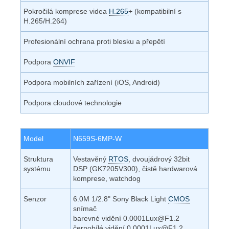
Pokročilá komprese videa
H.265
+ (kompatibilní s
H.265/H.264)
Profesionální ochrana proti blesku a přepětí
Podpora
ONVIF
Podpora mobilních zařízení (iOS, Android)
Podpora cloudové technologie
Model
N659S-6MP-W
Struktura
Vestavěný
RTOS
, dvoujádrový 32bit
systému
DSP (GK7205V300), čistě hardwarová
komprese, watchdog
Senzor
6.0M 1/2.8" Sony Black Light
CMOS
snímač
barevné vidění 0.0001Lux@F1.2
černobílé vidění 0.0001Lux@F1.2