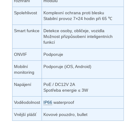
rozhraní
modulu
Spolehlivost
Komplexní ochrana proti blesku
Stabilní provoz 7×24 hodin při 65 ℃
Smart funkce
Detekce osoby, obličeje, vozidla
Možnost přizpůsobení inteligentních
funkcí
ONVIF
Podporuje
Mobilní
Podporuje (iOS, Android)
monitoring
Napájení
PoE / DC12V 2A
Spotřeba energie ≤ 3W
Voděodolnost
IP66
waterproof
Vnější plášť
Kovové pouzdro, bullet