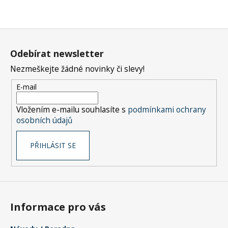
Z
á
Odebírat newsletter
p
Nezmeškejte žádné novinky či slevy!
a
t
E-mail
í
Vložením e-mailu souhlasíte s
podmínkami ochrany
osobních údajů
PŘIHLÁSIT SE
Informace pro vás