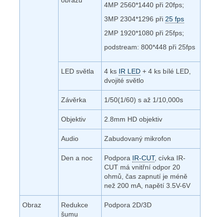
4MP 2560*1440 při 20fps;
3MP 2304*1296 při
25 fps
2MP 1920*1080 při 25fps;
podstream: 800*448 při 25fps
LED světla
4 ks
IR LED
+ 4 ks bílé LED,
dvojité světlo
Závěrka
1/50(1/60) s až 1/10,000s
Objektiv
2.8mm HD objektiv
Audio
Zabudovaný mikrofon
Den a noc
Podpora
IR-CUT
, cívka IR-
CUT má vnitřní odpor 20
ohmů, čas zapnutí je méně
než 200 mA, napětí 3.5V-6V
Obraz
Redukce
Podpora 2D/3D
šumu