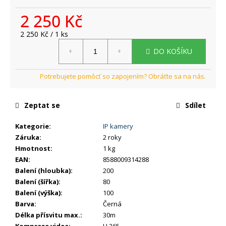
č
u
2 250 Kč
j
e
Měrná
2 250 Kč / 1 ks
cena:
m
DO KOŠÍKU
e
Zeptat se
Sdílet
Kategorie
:
IP kamery
Záruka
:
2 roky
Hmotnost
:
1 kg
EAN
:
8588009314288
Balení (hloubka)
:
200
Balení (šířka)
:
80
Balení (výška)
:
100
Barva
:
Černá
Délka přísvitu max.
:
30m
Komprese videa
:
H.265