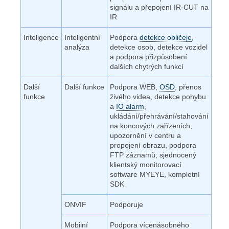
signálu a přepojení IR-CUT na
IR
Inteligence
Inteligentní
Podpora
detekce obličeje
,
analýza
detekce osob, detekce vozidel
a podpora přizpůsobení
dalších chytrých funkcí
Další
Další funkce
Podpora WEB,
OSD
, přenos
funkce
živého videa, detekce pohybu
a
IO alarm
,
ukládání/přehrávání/stahování
na koncových zařízeních,
upozornění v centru a
propojení obrazu, podpora
FTP záznamů; sjednocený
klientský monitorovací
software MYEYE, kompletní
SDK
ONVIF
Podporuje
Mobilní
Podpora vícenásobného