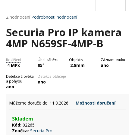
a
j
Průměrné
2 hodnocení
Podrobnosti hodnocení
í
hodnocení
Securia Pro IP kamera
produktu
t
je
?
4MP N659SF-4MP-B
5,0
z
5
hvězdiček.
Rozlišení
Úhel záběru
Objektiv
Záznam zvuku
4 MPx
95°
2.8mm
ano
HLEDAT
Detekce člověka
Detekce obličeje
a pohybu
ano
ano
D
o
Můžeme doručit do:
11.8.2026
Možnosti doručení
p
o
Skladem
r
Kód:
02265
u
Značka:
Securia Pro