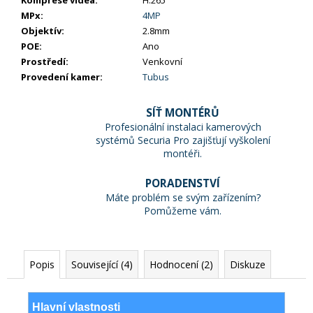
MPx
:
4MP
Objektív
:
2.8mm
POE
:
Ano
Prostředí
:
Venkovní
Provedení kamer
:
Tubus
SÍŤ MONTÉRŮ
Profesionální instalaci kamerových
systémů Securia Pro zajišťují vyškolení
montéři.
PORADENSTVÍ
Máte problém se svým zařízením?
Pomůžeme vám.
Popis
Související (4)
Hodnocení (2)
Diskuze
Hlavní vlastnosti