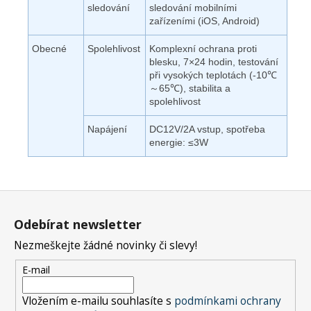
sledování
sledování mobilními
zařízeními (iOS, Android)
Obecné
Spolehlivost
Komplexní ochrana proti
blesku, 7×24 hodin, testování
při vysokých teplotách (-10℃
～65℃), stabilita a
spolehlivost
Napájení
DC12V/2A vstup, spotřeba
energie: ≤3W
Z
á
Odebírat newsletter
p
Nezmeškejte žádné novinky či slevy!
a
t
E-mail
í
Vložením e-mailu souhlasíte s
podmínkami ochrany