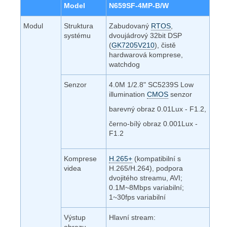
Model
N659SF-4MP-B/W
Modul
Struktura
Zabudovaný
RTOS
,
systému
dvoujádrový 32bit DSP
(
GK7205V210
), čistě
hardwarová komprese,
watchdog
Senzor
4.0M 1/2.8" SC5239S Low
illumination
CMOS
senzor
barevný obraz 0.01Lux - F1.2,
černo-bílý obraz 0.001Lux -
F1.2
Komprese
H.265+
(kompatibilní s
videa
H.265/H.264), podpora
dvojitého streamu, AVI;
0.1M~8Mbps variabilní;
1~30fps variabilní
Výstup
Hlavní stream:
obrazu