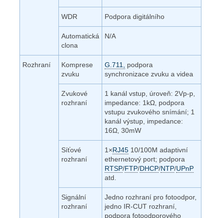
WDR
Podpora digitálního
Automatická
N/A
clona
Rozhraní
Komprese
G.711,
podpora
zvuku
synchronizace zvuku a videa
Zvukové
1 kanál vstup, úroveň: 2Vp-p,
rozhraní
impedance: 1kΩ, podpora
vstupu zvukového snímání; 1
kanál výstup, impedance:
16Ω, 30mW
Síťové
1×
RJ45
10/100M adaptivní
rozhraní
ethernetový port; podpora
RTSP
/
FTP
/
DHCP
/
NTP
/
UPnP
atd.
Signální
Jedno rozhraní pro fotoodpor,
rozhraní
jedno IR-CUT rozhraní,
podpora fotoodporového