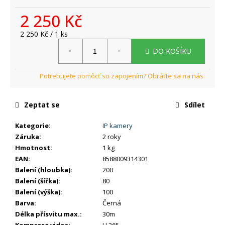
č
u
2 250 Kč
j
e
Měrná
2 250 Kč / 1 ks
cena:
m
DO KOŠÍKU
e
Zeptat se
Sdílet
Kategorie
:
IP kamery
Záruka
:
2 roky
Hmotnost
:
1 kg
EAN
:
8588009314301
Balení (hloubka)
:
200
Balení (šířka)
:
80
Balení (výška)
:
100
Barva
:
Černá
Délka přísvitu max.
:
30m
Komprese videa
:
H.265