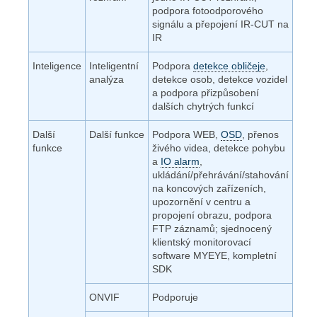
podpora fotoodporového
signálu a přepojení IR-CUT na
IR
Inteligence
Inteligentní
Podpora
detekce obličeje
,
analýza
detekce osob, detekce vozidel
a podpora přizpůsobení
dalších chytrých funkcí
Další
Další funkce
Podpora WEB,
OSD
, přenos
funkce
živého videa, detekce pohybu
a
IO alarm
,
ukládání/přehrávání/stahování
na koncových zařízeních,
upozornění v centru a
propojení obrazu, podpora
FTP záznamů; sjednocený
klientský monitorovací
software MYEYE, kompletní
SDK
ONVIF
Podporuje