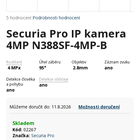
a
j
Průměrné
5 hodnocení
Podrobnosti hodnocení
í
hodnocení
Securia Pro IP kamera
produktu
t
je
?
4MP N388SF-4MP-B
5,0
z
5
hvězdiček.
Rozlišení
Úhel záběru
Objektiv
Záznam zvuku
4 MPx
95°
2.8mm
ano
HLEDAT
Detekce člověka
Detekce obličeje
a pohybu
ano
ano
D
o
Můžeme doručit do:
11.8.2026
Možnosti doručení
p
o
Skladem
r
Kód:
02267
u
Značka:
Securia Pro