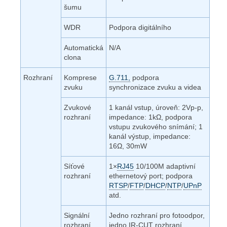
šumu
WDR
Podpora digitálního
Automatická
N/A
clona
Rozhraní
Komprese
G.711,
podpora
zvuku
synchronizace zvuku a videa
Zvukové
1 kanál vstup, úroveň: 2Vp-p,
rozhraní
impedance: 1kΩ, podpora
vstupu zvukového snímání; 1
kanál výstup, impedance:
16Ω, 30mW
Síťové
1×
RJ45
10/100M adaptivní
rozhraní
ethernetový port; podpora
RTSP
/
FTP
/
DHCP
/
NTP
/
UPnP
atd.
Signální
Jedno rozhraní pro fotoodpor,
rozhraní
jedno IR-CUT rozhraní,