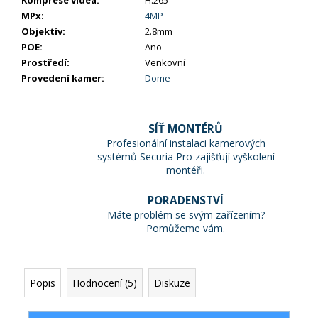
MPx
:
4MP
Objektív
:
2.8mm
POE
:
Ano
Prostředí
:
Venkovní
Provedení kamer
:
Dome
SÍŤ MONTÉRŮ
Profesionální instalaci kamerových
systémů Securia Pro zajišťují vyškolení
montéři.
PORADENSTVÍ
Máte problém se svým zařízením?
Pomůžeme vám.
Popis
Hodnocení (5)
Diskuze