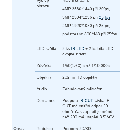
Výstup
Hlavní stream:
obrazu
4MP 2560*1440 při 20fps;
3MP 2304*1296 při
25 fps
2MP 1920*1080 při 25fps;
podstream: 800*448 při 25fps
LED světla
2 ks
IR LED
+ 2 ks bílé LED,
dvojité světlo
Závěrka
1/50(1/60) s až 1/10,000s
Objektiv
2.8mm HD objektiv
Audio
Zabudovaný mikrofon
Den a noc
Podpora
IR-CUT
, cívka IR-
CUT má vnitřní odpor 20
ohmů, čas zapnutí je méně
než 200 mA, napětí 3.5V-6V
Obraz
Redukce
Podpora 2D/3D