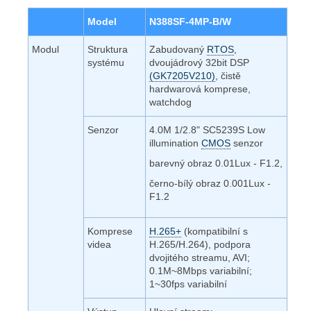
Model
N388SF-4MP-B/W
Modul
Struktura
Zabudovaný
RTOS
,
systému
dvoujádrový 32bit DSP
(GK7205V210)
, čistě
hardwarová komprese,
watchdog
Senzor
4.0M 1/2.8" SC5239S Low
illumination
CMOS
senzor
barevný obraz 0.01Lux - F1.2,
černo-bílý obraz 0.001Lux -
F1.2
Komprese
H.265+
(kompatibilní s
videa
H.265/H.264), podpora
dvojitého streamu, AVI;
0.1M~8Mbps variabilní;
1~30fps variabilní