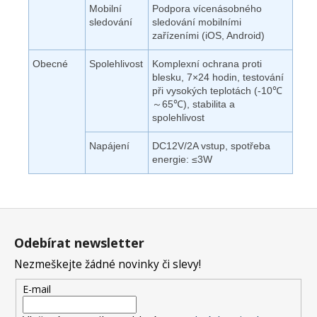
Mobilní
Podpora vícenásobného
sledování
sledování mobilními
zařízeními (iOS, Android)
Obecné
Spolehlivost
Komplexní ochrana proti
blesku, 7×24 hodin, testování
při vysokých teplotách (-10℃
～65℃), stabilita a
spolehlivost
Napájení
DC12V/2A vstup, spotřeba
energie: ≤3W
Z
á
Odebírat newsletter
p
Nezmeškejte žádné novinky či slevy!
a
t
E-mail
í