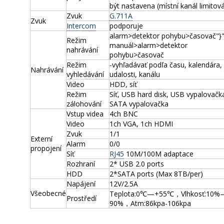
být nastavena (místní kanál limitov
Zvuk
G.711A
Zvuk
Intercom
podporuje
alarm>detektor pohybu>časovač"}"
Režim
manuál>alarm>detektor
nahrávání
pohybu>časovač
Režim
-vyhľadávať podľa času, kalendára,
Nahrávání
vyhledávání
udalosti, kanálu
Video
HDD, síť
Režim
Síť, USB hard disk, USB vypalovačk
zálohování
SATA vypalovačka
Vstup videa
4ch BNC
Video
1ch VGA, 1ch HDMI
Zvuk
1/1
Externí
Alarm
0/0
propojení
Síť
RJ45
10M/100M adaptace
Rozhraní
2* USB 2.0 ports
HDD
2*SATA ports (Max 8TB/per)
Napájení
12V/2.5A
Všeobecné
Teplota:0℃—+55℃，Vlhkosť:10%
Prostředí
90%，Atm:86kpa-106kpa