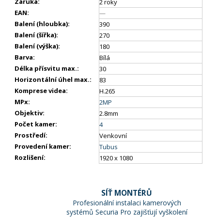
Záruka
:
2 roky
EAN
:
—
Balení (hloubka)
:
390
Balení (šířka)
:
270
Balení (výška)
:
180
Barva
:
Bílá
Délka přísvitu max.
:
30
Horizontální úhel max.
:
83
Komprese videa
:
H.265
MPx
:
2MP
Objektiv
:
2.8mm
Počet kamer
:
4
Prostředí
:
Venkovní
Provedení kamer
:
Tubus
Rozlišení
:
1920 x 1080
SÍŤ MONTÉRŮ
Profesionální instalaci kamerových
systémů Securia Pro zajišťují vyškolení