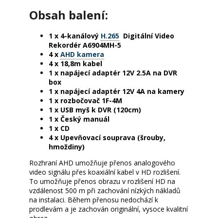
Obsah balení:
1 x 4-kanálový
H.265
Digitální Video
Rekordér A6904MH-5
4 x
AHD kamera
4 x 18,8m kabel
1 x napájecí adaptér 12V 2.5A na DVR
box
1 x napájecí adaptér 12V 4A na kamery
1 x rozbočovač 1F-4M
1 x USB myš k DVR (120cm)
1 x Český manuál
1 x CD
4 x Upevňovací souprava (šrouby,
hmoždiny)
Rozhraní AHD umožňuje přenos analogového
video signálu přes koaxiální kabel v HD rozlišení.
To umožňuje přenos obrazu v rozlišení HD na
vzdálenost 500 m při zachování nízkých nákladů
na instalaci. Během přenosu nedochází k
prodlevám a je zachován originální, vysoce kvalitní