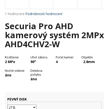
M
a
A
j
Průměrné
1 hodnocení
Podrobnosti hodnocení
í
hodnocení
Securia Pro AHD
produktu
t
je
?
kamerový systém 2MPx
4,0
z
AHD4CHV2-W
5
hvězdiček.
HLEDAT
Rozlíšenie
Uhol záberu
Počet kamier
Objektív
2 MPx
90°
4
2.8mm
Nočné videnie
Detekcia
pohybu
áno
D
áno
o
p
o
r
PEVNÝ DISK
u