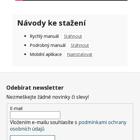
Návody ke stažení
Rychlý manuál
Stáhnout
Podrobný manuál
Stáhnout
Mobilní aplikace
Nainstalovat
Z
á
Odebírat newsletter
p
Nezmeškejte žádné novinky či slevy!
a
t
E-mail
í
Vložením e-mailu souhlasíte s
podmínkami ochrany
osobních údajů