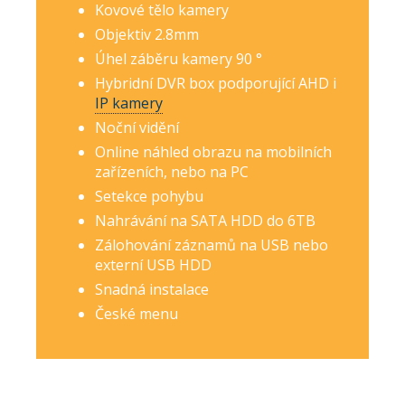
Kovové tělo kamery
Objektiv 2.8mm
Úhel záběru kamery 90 °
Hybridní DVR box podporující AHD i
IP kamery
Noční vidění
Online náhled obrazu na mobilních
zařízeních, nebo na PC
Setekce pohybu
Nahrávání na SATA HDD do 6TB
Zálohování záznamů na USB nebo
externí USB HDD
Snadná instalace
České menu