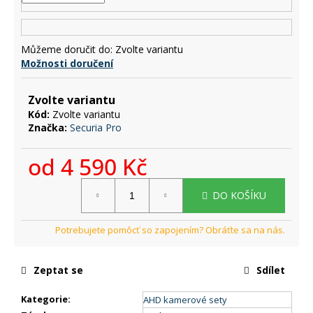
č
u
j
e
Můžeme doručit do:
Zvolte variantu
m
Možnosti doručení
e
Zvolte variantu
Kód:
Zvolte variantu
Značka:
Securia Pro
od
4 590 Kč
Měrná
DO KOŠÍKU
cena:
Zeptat se
Sdílet
Kategorie
:
AHD kamerové sety