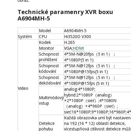
obraz.
Technické paramenry XVR boxu
A6904MH-5
Model
A6904MH-5
Systém
CPU
Hi3520D V300
Kodek
H.265
Monitor
VGA;
HDMI
Schopnost
4*5M-N@20fps（5 in 1）；
prohlížení
4*1080P(5 in 1)
Schopnost
4*5M-N@12fps（5 in 1）；
kódování
4*1080P@15fps(5 in 1)
Schopnost
2*5M-N@12fps（5 in 1）；
dekódování
4*1080P@15fps (5 in 1)
Video
analog:4*1080P;
hybrid:2*1080P（analog）
Multimódový
+2*1080P（sieť）;4*1080N
vstup
（analog）+4*960P（sieť）;
sieť:16*1080P;9*1080P;16*960P;4
Každá obrazovka umí být nastaven
Detekce
na 192 (16 * 12) oblastí detekce,
pohybu
vícestupňová citlivost detekce můž