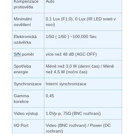
Kompenzace
Auto
protisvětla
Minimální
0,1 Lux (F1,0), 0 Lux (IR LED svieti v
osvětlení
noci)
Elektronická
1/50 ( 1/60 ) ~100,000 Sec
uzávěrka
S/N
poměr
více než 48 dB (AGC OFF)
Spotřeba
Méně než 3,0 W (denní čas) / Méně
energie
než 4,5 W (noční čas)
Synchronizace
Interní synchronizace
Gamma
0,45
korekce
Video výstup
1.0Vp-p, 75Ω (BNC rozhraní)
I/O Port
Video (BNC rozhraní) / Power (DC
rozhraní)