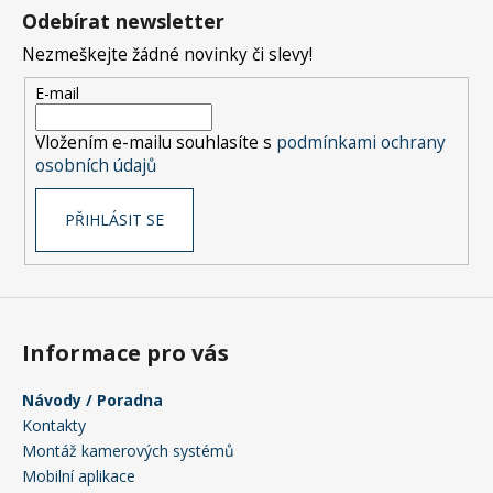
č
á
Odebírat newsletter
u
p
j
Nezmeškejte žádné novinky či slevy!
a
e
t
E-mail
m
í
e
Vložením e-mailu souhlasíte s
podmínkami ochrany
osobních údajů
PŘIHLÁSIT SE
Informace pro vás
Návody / Poradna
Kontakty
Montáž kamerových systémů
Mobilní aplikace