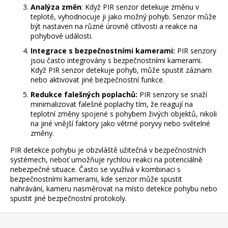
Analýza změn
: Když PIR senzor detekuje změnu v
a
teplotě, vyhodnocuje ji jako možný pohyb. Senzor může
j
být nastaven na různé úrovně citlivosti a reakce na
pohybové události.
í
t
Integrace s bezpečnostními kamerami:
PIR senzory
jsou často integrovány s bezpečnostními kamerami.
?
Když PIR senzor detekuje pohyb, může spustit záznam
nebo aktivovat jiné bezpečnostní funkce.
Redukce falešných poplachů:
PIR senzory se snaží
minimalizovat falešné poplachy tím, že reagují na
teplotní změny spojené s pohybem živých objektů, nikoli
HLEDAT
na jiné vnější faktory jako větrné poryvy nebo světelné
změny.
PIR detekce pohybu je obzvláště užitečná v bezpečnostních
systémech, neboť umožňuje rychlou reakci na potenciálně
D
nebezpečné situace. Často se využívá v kombinaci s
o
bezpečnostními kamerami, kde senzor může spustit
p
nahrávání, kameru nasměrovat na místo detekce pohybu nebo
o
spustit jiné bezpečnostní protokoly.
r
Z
u