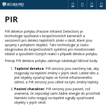
K
Přejít
Hledat
Náku
M
Přihlášení
na
o
obsah
Zpět
Zpět
košík
š
PIR
í
C
k
o
PIR detekce pohybu (Passive Infrared Detection) je
technologie využívaná v bezpečnostních kamerách a
p
senzorech pro detekci teplotních změn v okolí, které jsou
o
spojeny s pohybem objektů. Tato technologie je často
t
integrována do bezpečnostních systémů pro monitorování
oblastí a spouštění různých reakcí v případě detekce pohybu.
ř
Princip PIR detekce pohybu zahrnuje následující klíčové body:
e
b
Teplotní detekce
: PIR senzory jsou navrženy tak, aby
reagovaly na teplotní změny v jejich okolí. Lidské tělo a
u
jiné objekty vyzařují teplo ve formě infračerveného
j
záření, a PIR senzory jsou citlivé na tyto změny teploty.
e
Pasivní charakter
: PIR senzory jsou pasivní, což
t
znamená, že neposílají sami žádné energie do prostředí.
Namísto toho reagují na tepelné signály vyzařované
e
objekty v jejich okolí.
n