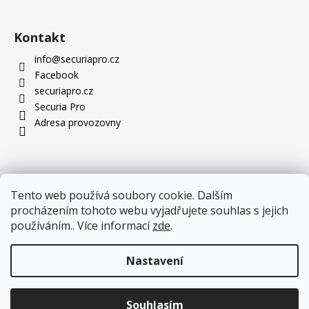
Kontakt
info
@
securiapro.cz
Facebook
securiapro.cz
Securia Pro
Adresa provozovny
Tento web používá soubory cookie. Dalším
procházením tohoto webu vyjadřujete souhlas s jejich
používáním.. Více informací
zde
.
Nastavení
Novinka, kterou stojí za to vidět: nové PTZ kamery jsou
Souhlasím
Copyright 2026
SecuriaPro.cz
. Všechna práva vyhrazena.