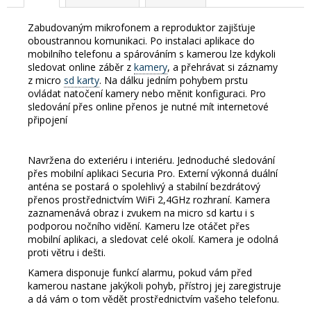
Zabudovaným mikrofonem a reproduktor zajišťuje
oboustrannou komunikaci. Po instalaci aplikace do
mobilního telefonu a spárováním s kamerou lze kdykoli
sledovat online záběr z
kamery
, a přehrávat si záznamy
z micro
sd karty
. Na dálku jedním pohybem prstu
ovládat natočení kamery nebo měnit konfiguraci. Pro
sledování přes online přenos je nutné mít internetové
připojení
Navržena do exteriéru i interiéru. Jednoduché sledování
přes mobilní aplikaci Securia Pro. Externí výkonná duální
anténa se postará o spolehlivý a stabilní bezdrátový
přenos prostřednictvím WiFi 2,4GHz rozhraní. Kamera
zaznamenává obraz i zvukem na micro sd kartu i s
podporou nočního vidění. Kameru lze otáčet přes
mobilní aplikaci, a sledovat celé okolí. Kamera je odolná
proti větru i dešti.
Kamera disponuje funkcí alarmu, pokud vám před
kamerou nastane jakýkoli pohyb, přístroj jej zaregistruje
a dá vám o tom vědět prostřednictvím vašeho telefonu.