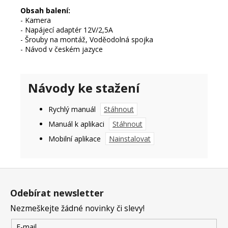
Obsah balení:
- Kamera
- Napájecí adaptér 12V/2,5A
- Šrouby na montáž, Voděodolná spojka
- Návod v českém jazyce
Návody ke stažení
Rychlý manuál
Stáhnout
Manuál k aplikaci
Stáhnout
Mobilní aplikace
Nainstalovat
Z
á
Odebírat newsletter
p
Nezmeškejte žádné novinky či slevy!
a
t
E-mail