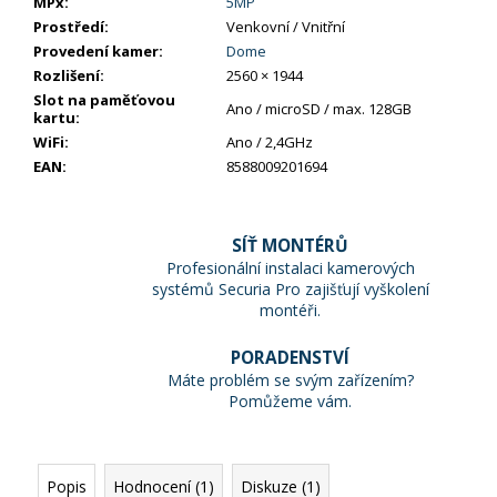
MPx
:
5MP
Prostředí
:
Venkovní / Vnitřní
Provedení kamer
:
Dome
Rozlišení
:
2560 × 1944
Slot na paměťovou
Ano / microSD / max. 128GB
kartu
:
WiFi
:
Ano / 2,4GHz
EAN
:
8588009201694
SÍŤ MONTÉRŮ
Profesionální instalaci kamerových
systémů Securia Pro zajišťují vyškolení
montéři.
PORADENSTVÍ
Máte problém se svým zařízením?
Pomůžeme vám.
Popis
Hodnocení (1)
Diskuze (1)