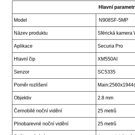
Hlavní parametr
Model
N908SF-5MP
Název produktu
Sférická kamera 
Aplikace
Securia Pro
Hlavní čip
XM550AI
Senzor
SC5335
Poměr rozlišení
Main:2560x1944
Objektiv
2.8 mm
Černobílé noční vidění
25 metrů
Plnobarevné noční vidění
25 metrů