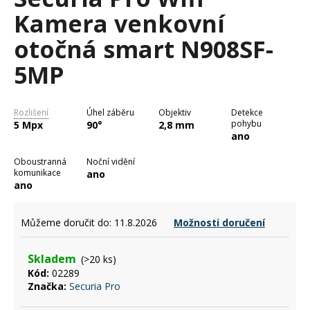
je
a
Kamera venkovní
5,0
z
j
otočná smart N908SF-
5
í
hvězdiček.
5MP
t
?
Rozlišení
Úhel záběru
Objektiv
Detekce
pohybu
5 Mpx
90°
2,8 mm
ano
HLEDAT
Oboustranná
Noční vidění
komunikace
ano
ano
D
Můžeme doručit do:
11.8.2026
Možnosti doručení
o
p
Skladem
(>20 ks)
o
Kód:
02289
r
Značka:
Securia Pro
u