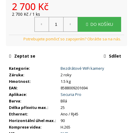
č
2 700 Kč
u
j
Měrná
2 700 Kč / 1 ks
cena:
e
DO KOŠÍKU
m
e
Zeptat se
Sdílet
Kategorie
:
Bezdrátové WiFi kamery
Záruka
:
2 roky
Hmotnost
:
1.5 kg
EAN
:
8588009201694
Aplikace
:
Securia Pro
Barva
:
Bílá
Délka přísvitu max.
:
25
Ethernet
:
Ano / RJ45
Horizontální úhel max.
:
90
Komprese videa
:
H.265