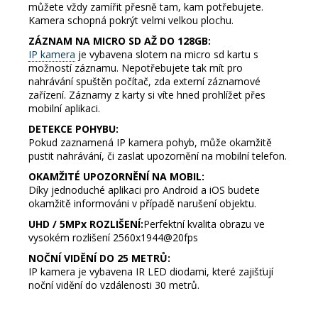
můžete vždy zamířit přesně tam, kam potřebujete.
Kamera schopná pokrýt velmi velkou plochu.
ZÁZNAM NA MICRO SD AŽ DO 128GB:
IP kamera
je vybavena slotem na micro sd kartu s
možností záznamu. Nepotřebujete tak mít pro
nahrávání spuštěn počítač, zda externí záznamové
zařízení. Záznamy z karty si víte hned prohlížet přes
mobilní aplikaci.
DETEKCE POHYBU:
Pokud zaznamená IP kamera pohyb, může okamžitě
pustit nahrávání, či zaslat upozornění na mobilní telefon.
OKAMŽITÉ UPOZORNĚNÍ NA MOBIL:
Díky jednoduché aplikaci pro Android a iOS budete
okamžitě informováni v případě narušení objektu.
UHD / 5MPx ROZLIŠENÍ:
Perfektní kvalita obrazu ve
vysokém rozlišení 2560x1944@20fps
NOČNÍ VIDĚNÍ DO 25 METRŮ:
IP kamera je vybavena IR LED diodami, které zajišťují
noční vidění do vzdálenosti 30 metrů.