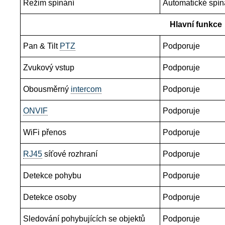
Režim spínání
Automatické spíná
Hlavní funkce
Pan & Tilt
PTZ
Podporuje
Zvukový vstup
Podporuje
Obousměrný
intercom
Podporuje
ONVIF
Podporuje
WiFi přenos
Podporuje
RJ45
síťové rozhraní
Podporuje
Detekce pohybu
Podporuje
Detekce osoby
Podporuje
Sledování pohybujících se objektů
Podporuje