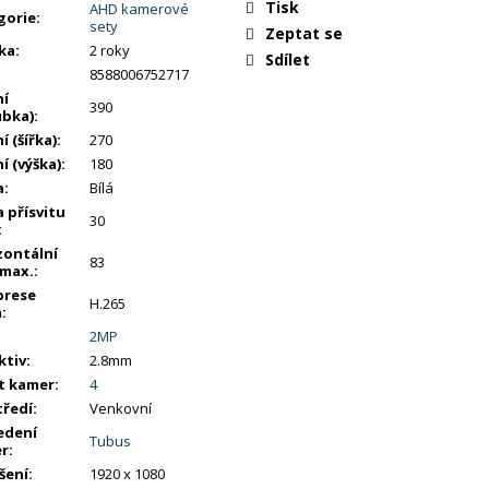
Tisk
AHD kamerové
gorie
:
sety
Zeptat se
ka
:
2 roky
Sdílet
8588006752717
ní
390
ubka)
:
í (šířka)
:
270
í (výška)
:
180
a
:
Bílá
 přísvitu
30
:
zontální
83
 max.
:
rese
H.265
a
:
2MP
ktiv
:
2.8mm
t kamer
:
4
tředí
:
Venkovní
edení
Tubus
r
:
šení
:
1920 x 1080