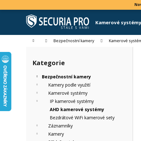
K
Přejít
Nov
na
o
obsah
Zpět
Zpět
š
Kamerové systém
do
do
í
k
obchodu
obchodu
Domů
Bezpečnostní kamery
Kamerové systé
P
o
Kategorie
Přeskočit
s
kategorie
t
Bezpečnostní kamery
r
Kamery podle využití
a
Kamerové systémy
n
IP kamerové systémy
n
AHD kamerové systémy
í
Bezdrátové WiFi kamerové sety
p
Záznamníky
a
Kamery
n