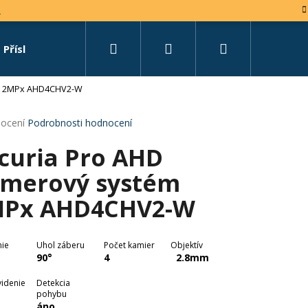
e
Hledat
Přihlášení
Nákupní
Příslušenství
Set na míru
ém 2MPx AHD4CHV2-W
košík
rné
ocení
Podrobnosti hodnocení
cení
curia Pro AHD
tu
merový systém
Px AHD4CHV2-W
ček.
nie
Uhol záberu
Počet kamier
Objektív
90°
4
2.8mm
videnie
Detekcia
pohybu
áno