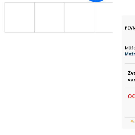
D
A
PEVN
R
Může
Možn
M
Zv
va
A
o
Mě
cen