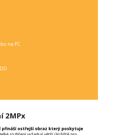
ebo na PC
HDD
ní 2MPx
í přináší ostřejší obraz který poskytuje
elké rozlišení vyžadují větší úložiště pro