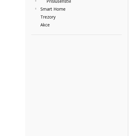
Příslušenství
e
Smart Home
l
Trezory
Akce