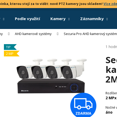
inka, kterou stojí za to vidět: nové PTZ kamery jsou skladem!
Více zd
y
Podle využití
Kamery
Záznamníky
Co potřebujete najít?
my
AHD kamerové systémy
Securia Pro AHD kamerový syst
Průmě
1 hodn
TIP
HLEDAT
hodno
2 MP
Se
produk
je
ka
4,0
Doporučujeme
z
2M
5
hvězdi
Rozlíše
Z
2 MPx
Nočné 
áno
ZDARMA