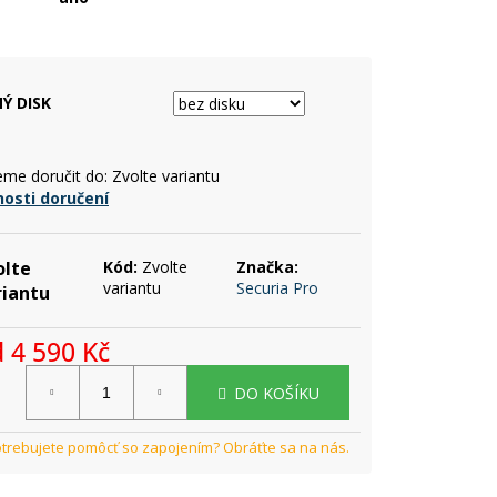
Ý DISK
me doručit do:
Zvolte variantu
osti doručení
olte
Kód:
Zvolte
Značka:
variantu
Securia Pro
riantu
d
4 590 Kč
rná
DO KOŠÍKU
a: