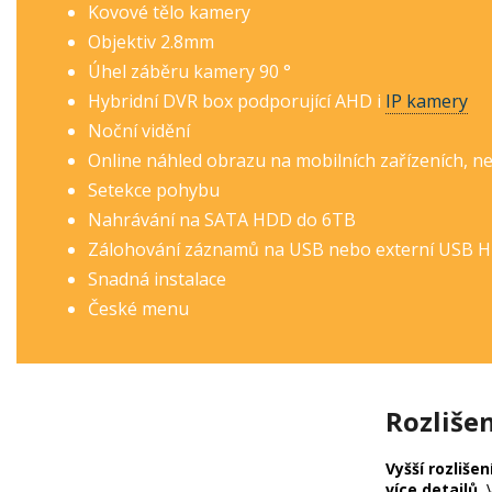
Kovové tělo kamery
Objektiv 2.8mm
Úhel záběru kamery 90 °
Hybridní DVR box podporující AHD i
IP kamery
Noční vidění
Online náhled obrazu na mobilních zařízeních, n
Setekce pohybu
Nahrávání na SATA HDD do 6TB
Zálohování záznamů na USB nebo externí USB 
Snadná instalace
České menu
Rozliše
Vyšší rozlišen
více detailů.
V