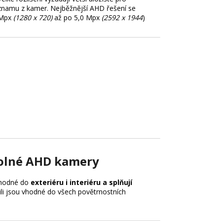
znamu z kamer. Nejběžnější AHD řešení se
 Mpx
(1280 x 720)
až po 5,0 Mpx
(2592 x 1944
)
olné AHD kamery
vhodné do
exteriéru i interiéru a splňují
Čili jsou vhodné do všech povětrnostních