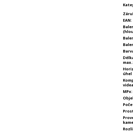
Kate
Záru
EAN
:
Bale
(hlo
Balen
Balen
Barv
Délka
max.
Hori
úhel
Komp
vide
MPx
:
Obje
Poče
Pros
Prov
kame
Rozli