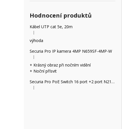
Hodnocení produktů
Kábel UTP cat 5e, 20m
|
Hodnocení produktu je 5 z 5 hvězdiček.
výhoda
Securia Pro IP kamera 4MP N659SF-4MP-W
|
Hodnocení produktu je 5 z 5 hvězdiček.
+ Krásný obraz při nočním vidění
+ Noční přísvit
Securia Pro PoE Switch 16 port +2 port N2162P
|
Hodnocení produktu je 2 z 5 hvězdiček.