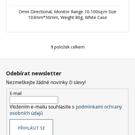
č
u
Omni Directional, Monitor Range 10-100sq.m Size
j
103mm*50mm, Weight 80g, White Case
e
m
e
1
položek celkem
O
v
Z
l
á
á
Odebírat newsletter
d
p
a
Nezmeškejte žádné novinky či slevy!
a
c
t
E-mail
í
í
p
Vložením e-mailu souhlasíte s
podmínkami ochrany
r
osobních údajů
v
k
PŘIHLÁSIT SE
y