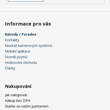
v
ý
p
i
s
Informace pro vás
u
Návody / Poradna
Kontakty
Montáž kamerových systémů
Mobilní aplikace
Slovník pojmů
Hodnocení obchodu
Články
Nakupování
Jak nakupovat
Nákup bez DPH
Staňte se naším partnerem