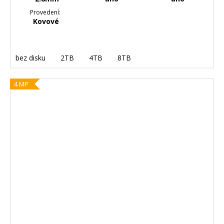
Provedení:
Kovové
bez disku
2TB
4TB
8TB
4 MP