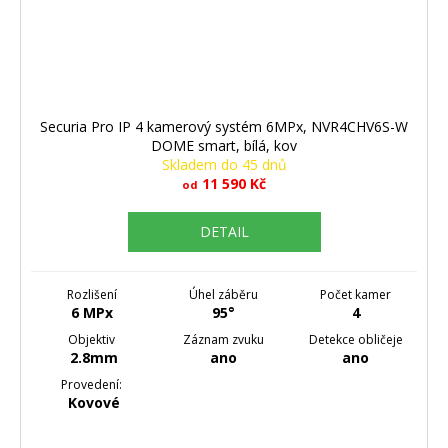
Securia Pro IP 4 kamerový systém 6MPx, NVR4CHV6S-W
DOME smart, bílá, kov
Skladem do 45 dnů
11 590 Kč
od
DETAIL
Rozlišení
Úhel záběru
Počet kamer
6 MPx
95°
4
Objektiv
Záznam zvuku
Detekce obličeje
2.8mm
ano
ano
Provedení:
Kovové