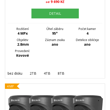
9 690 Kč
od
DETAIL
Rozlišení
Úhel záběru
Počet kamer
4 MPx
95°
4
Objektiv
Záznam zvuku
Detekce obličeje
2.8mm
ano
ano
Provedení:
Kovové
bez disku
2TB
4TB
8TB
4 MP