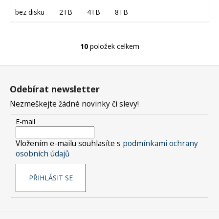
bez disku
2TB
4TB
8TB
10
položek celkem
O
v
Z
l
á
á
Odebírat newsletter
d
p
a
Nezmeškejte žádné novinky či slevy!
a
c
t
E-mail
í
í
p
Vložením e-mailu souhlasíte s
podmínkami ochrany
r
osobních údajů
v
k
PŘIHLÁSIT SE
y
v
ý
p