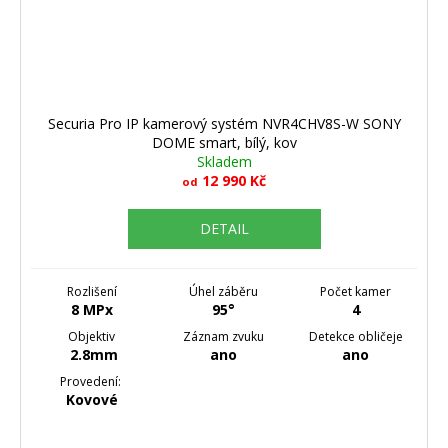
Securia Pro IP kamerový systém NVR4CHV8S-W SONY
DOME smart, bílý, kov
Skladem
12 990 Kč
od
DETAIL
Rozlišení
Úhel záběru
Počet kamer
8 MPx
95°
4
Objektiv
Záznam zvuku
Detekce obličeje
2.8mm
ano
ano
Provedení:
Kovové