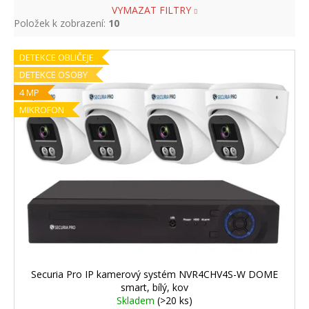
VYMAZAT FILTRY
Položek k zobrazení:
10
V
DETEKCE OBLIČEJE
ý
DETEKCE OSOBY
p
4 MP
i
MIKROFON
s
p
r
o
d
u
k
t
ů
Securia Pro IP kamerový systém NVR4CHV4S-W DOME
smart, bílý, kov
Skladem
(>20 ks)