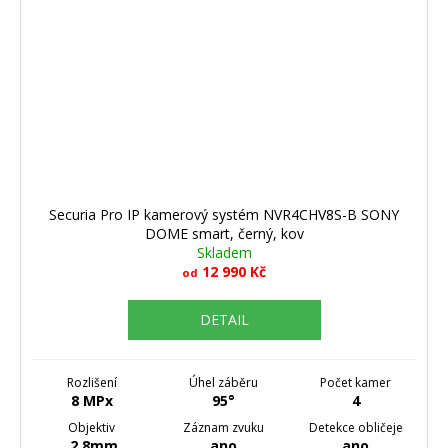
Securia Pro IP kamerový systém NVR4CHV8S-B SONY
DOME smart, černý, kov
Skladem
12 990 Kč
od
DETAIL
Rozlišení
Úhel záběru
Počet kamer
8 MPx
95°
4
Objektiv
Záznam zvuku
Detekce obličeje
2.8mm
ano
ano