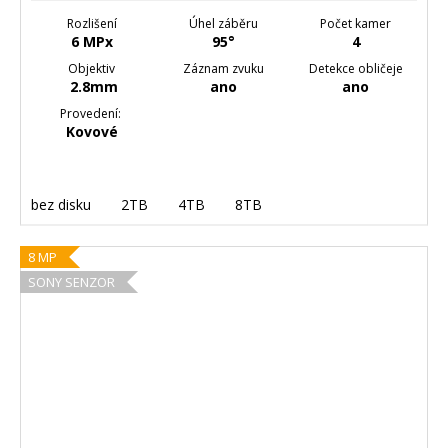
Rozlišení
Úhel záběru
Počet kamer
6 MPx
95°
4
Objektiv
Záznam zvuku
Detekce obličeje
2.8mm
ano
ano
Provedení:
Kovové
bez disku
2TB
4TB
8TB
8 MP
SONY SENZOR