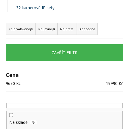
a
32 kamerové IP sety
j
Ř
í
a
t
Nejprodávanější
Nejlevnější
Nejdražší
Abecedně
z
?
e
n
ZAVŘÍT FILTR
í
p
HLEDAT
r
Cena
o
9690
Kč
19990
Kč
d
D
u
o
k
p
o
t
r
ů
Na skladě
8
u