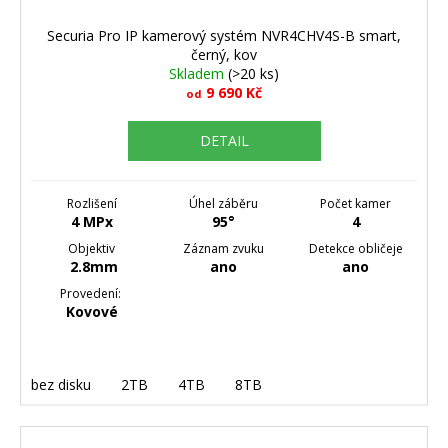
Securia Pro IP kamerový systém NVR4CHV4S-B smart,
černý, kov
Skladem
(>20 ks)
9 690 Kč
od
DETAIL
Rozlišení
Úhel záběru
Počet kamer
4 MPx
95°
4
Objektiv
Záznam zvuku
Detekce obličeje
2.8mm
ano
ano
Provedení:
Kovové
bez disku
2TB
4TB
8TB