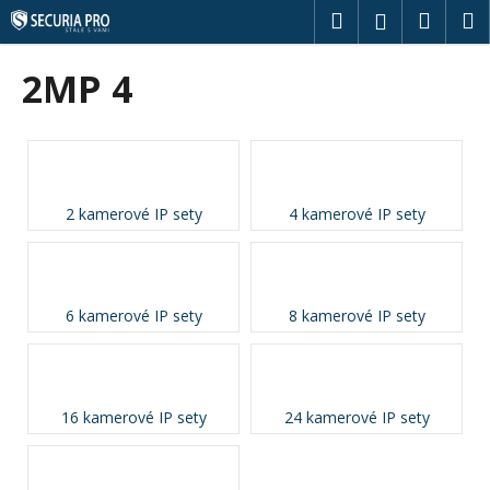
K
Přejít
Hledat
Náku
M
Přihlášení
na
o
obsah
Zpět
Zpět
košík
š
2MP 4
í
C
k
o
p
o
2 kamerové IP sety
4 kamerové IP sety
t
ř
e
b
6 kamerové IP sety
8 kamerové IP sety
u
j
e
16 kamerové IP sety
24 kamerové IP sety
t
e
n