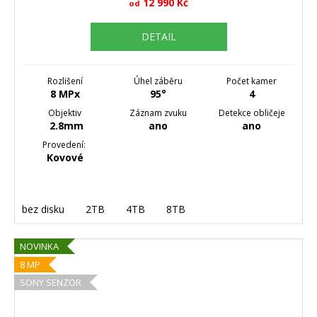
12 990 Kč
od
DETAIL
Rozlišení
Úhel záběru
Počet kamer
8 MPx
95°
4
Objektiv
Záznam zvuku
Detekce obličeje
2.8mm
ano
ano
Provedení:
Kovové
bez disku
2TB
4TB
8TB
NOVINKA
8 MP
SONY SENZOR