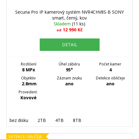
Securia Pro IP kamerový systém NVR4CHV8S-B SONY
smart, černý, kov
Skladem
(11 ks)
12 990 Kč
od
DETAIL
Rozlišení
Úhel záběru
Počet kamer
8 MPx
95°
4
Objektiv
Záznam zvuku
Detekce obličeje
2.8mm
ano
ano
Provedení:
Kovové
bez disku
2TB
4TB
8TB
DETEKCE OBLIČEJE