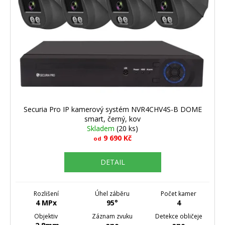
Securia Pro IP kamerový systém NVR4CHV4S-B DOME
smart, černý, kov
Skladem
(20 ks)
9 690 Kč
od
DETAIL
Rozlišení
Úhel záběru
Počet kamer
4 MPx
95°
4
Objektiv
Záznam zvuku
Detekce obličeje