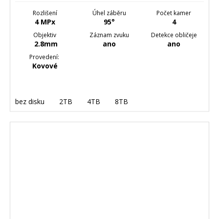
Rozlišení
Úhel záběru
Počet kamer
4 MPx
95°
4
Objektiv
Záznam zvuku
Detekce obličeje
2.8mm
ano
ano
Provedení:
Kovové
bez disku
2TB
4TB
8TB