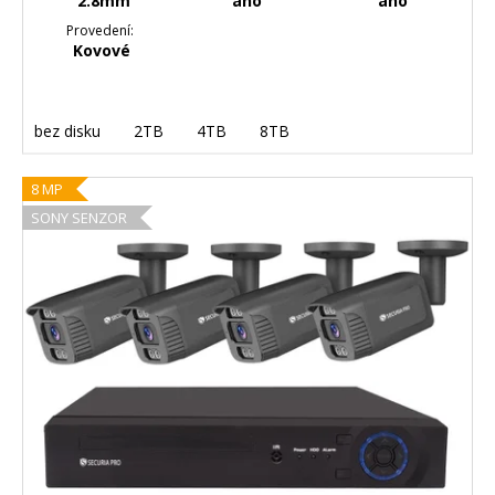
2.8mm
ano
ano
Provedení:
Kovové
bez disku
2TB
4TB
8TB
8 MP
SONY SENZOR