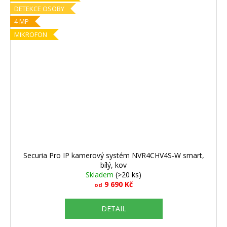
DETEKCE OSOBY
4 MP
MIKROFON
Securia Pro IP kamerový systém NVR4CHV4S-W smart,
bílý, kov
Skladem
(>20 ks)
9 690 Kč
od
DETAIL