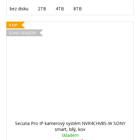
bez disku
2TB
4TB
8TB
8 MP
SONY SENZOR
Securia Pro IP kamerový systém NVR4CHV8S-W SONY
smart, bílý, kov
Skladem