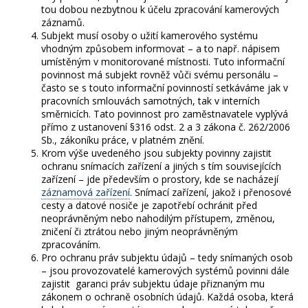
tou dobou nezbytnou k účelu zpracování kamerových
záznamů.
Subjekt musí osoby o užití kamerového systému
vhodným způsobem informovat – a to např. nápisem
umístěným v monitorované místnosti. Tuto informační
povinnost má subjekt rovněž vůči svému personálu –
často se s touto informační povinností setkáváme jak v
pracovních smlouvách samotných, tak v interních
směrnicích. Tato povinnost pro zaměstnavatele vyplývá
přímo z ustanovení §316 odst. 2 a 3 zákona č. 262/2006
Sb., zákoníku práce, v platném znění.
Krom výše uvedeného jsou subjekty povinny zajistit
ochranu snímacích zařízení a jiných s tím souvisejících
zařízení – jde především o prostory, kde se nacházejí
záznamová zařízení
. Snímací zařízení, jakož i přenosové
cesty a datové nosiče je zapotřebí ochránit před
neoprávněným nebo nahodilým přístupem, změnou,
zničení či ztrátou nebo jiným neoprávněným
zpracováním.
Pro ochranu práv subjektu údajů – tedy snímaných osob
– jsou provozovatelé kamerových systémů povinni dále
zajistit garanci práv subjektu údaje přiznaným mu
zákonem o ochraně osobních údajů. Každá osoba, která