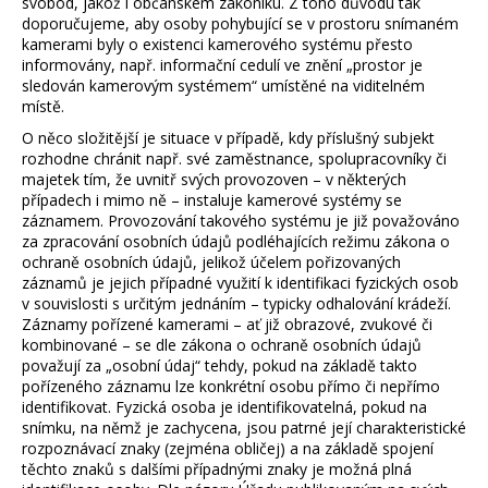
č
svobod, jakož i občanském zákoníku. Z toho důvodu tak
doporučujeme, aby osoby pohybující se v prostoru snímaném
u
kamerami byly o existenci kamerového systému přesto
j
informovány, např. informační cedulí ve znění „prostor je
e
sledován kamerovým systémem“ umístěné na viditelném
m
místě.
e
O něco složitější je situace v případě, kdy příslušný subjekt
rozhodne chránit např. své zaměstnance, spolupracovníky či
majetek tím, že uvnitř svých provozoven – v některých
případech i mimo ně – instaluje kamerové systémy se
záznamem. Provozování takového systému je již považováno
za zpracování osobních údajů podléhajících režimu zákona o
ochraně osobních údajů, jelikož účelem pořizovaných
záznamů je jejich případné využití k identifikaci fyzických osob
v souvislosti s určitým jednáním – typicky odhalování krádeží.
Záznamy pořízené kamerami – ať již obrazové, zvukové či
kombinované – se dle zákona o ochraně osobních údajů
považují za „osobní údaj“ tehdy, pokud na základě takto
pořízeného záznamu lze konkrétní osobu přímo či nepřímo
identifikovat. Fyzická osoba je identifikovatelná, pokud na
snímku, na němž je zachycena, jsou patrné její charakteristické
rozpoznávací znaky (zejména obličej) a na základě spojení
těchto znaků s dalšími případnými znaky je možná plná