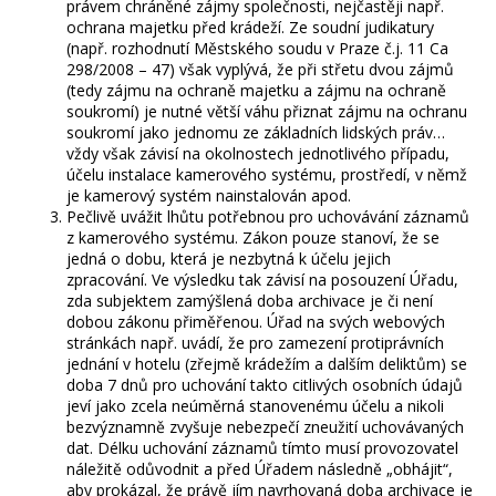
právem chráněné zájmy společnosti, nejčastěji např.
ochrana majetku před krádeží. Ze soudní judikatury
(např. rozhodnutí Městského soudu v Praze č.j. 11 Ca
298/2008 – 47) však vyplývá, že při střetu dvou zájmů
(tedy zájmu na ochraně majetku a zájmu na ochraně
soukromí) je nutné větší váhu přiznat zájmu na ochranu
soukromí jako jednomu ze základních lidských práv…
vždy však závisí na okolnostech jednotlivého případu,
účelu instalace kamerového systému, prostředí, v němž
je kamerový systém nainstalován apod.
Pečlivě uvážit lhůtu potřebnou pro uchovávání záznamů
z kamerového systému. Zákon pouze stanoví, že se
jedná o dobu, která je nezbytná k účelu jejich
zpracování. Ve výsledku tak závisí na posouzení Úřadu,
zda subjektem zamýšlená doba archivace je či není
dobou zákonu přiměřenou. Úřad na svých webových
stránkách např. uvádí, že pro zamezení protiprávních
jednání v hotelu (zřejmě krádežím a dalším deliktům) se
doba 7 dnů pro uchování takto citlivých osobních údajů
jeví jako zcela neúměrná stanovenému účelu a nikoli
bezvýznamně zvyšuje nebezpečí zneužití uchovávaných
dat. Délku uchování záznamů tímto musí provozovatel
náležitě odůvodnit a před Úřadem následně „obhájit“,
aby prokázal, že právě jím navrhovaná doba archivace je