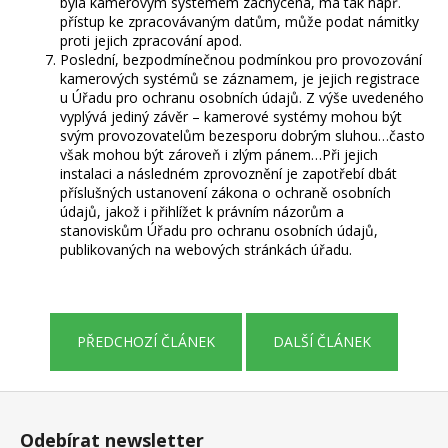
byla kamerovým systémem zachycena, má tak např.
přístup ke zpracovávaným datům, může podat námitky
proti jejich zpracování apod.
Poslední, bezpodmínečnou podmínkou pro provozování
kamerových systémů se záznamem, je jejich registrace
u Úřadu pro ochranu osobních údajů. Z výše uvedeného
vyplývá jediný závěr – kamerové systémy mohou být
svým provozovatelům bezesporu dobrým sluhou…často
však mohou být zároveň i zlým pánem…Při jejich
instalaci a následném zprovoznění je zapotřebí dbát
příslušných ustanovení zákona o ochraně osobních
údajů, jakož i přihlížet k právním názorům a
stanoviskům Úřadu pro ochranu osobních údajů,
publikovaných na webových stránkách úřadu.
PŘEDCHOZÍ ČLÁNEK
DALŠÍ ČLÁNEK
Z
á
Odebírat newsletter