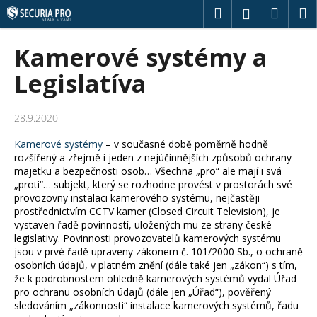
K
Přejít
Hledat
Náku
M
Přihlášení
na
o
obsah
Zpět
Zpět
košík
š
Kamerové systémy a
í
C
Legislatíva
k
o
p
28.9.2020
o
Kamerové systémy
– v současné době poměrně hodně
t
rozšířený a zřejmě i jeden z nejúčinnějších způsobů ochrany
ř
majetku a bezpečnosti osob… Všechna „pro“ ale mají i svá
e
„proti“… subjekt, který se rozhodne provést v prostorách své
provozovny instalaci kamerového systému, nejčastěji
b
prostřednictvím CCTV kamer (Closed Circuit Television), je
u
vystaven řadě povinností, uložených mu ze strany české
legislativy. Povinnosti provozovatelů kamerových systému
j
jsou v prvé řadě upraveny zákonem č. 101/2000 Sb., o ochraně
e
osobních údajů, v platném znění (dále také jen „zákon“) s tím,
t
že k podrobnostem ohledně kamerových systémů vydal Úřad
pro ochranu osobních údajů (dále jen „Úřad“), pověřený
e
sledováním „zákonnosti“ instalace kamerových systémů, řadu
n