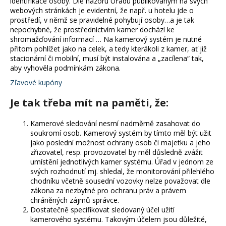
identifikace osoby. Dle názoru Úřadu publikovaným na svých
webových stránkách je evidentní, že např. u hotelu jde o
prostředí, v němž se pravidelné pohybují osoby…a je tak
nepochybné, že prostřednictvím kamer dochází ke
shromažďování informací … Na kamerový systém je nutné
přitom pohlížet jako na celek, a tedy kterákoli z kamer, ať již
stacionární či mobilní, musí být instalována a „zacílena“ tak,
aby vyhověla podmínkám zákona.
Zľavové kupóny
Je tak třeba mít na paměti, že:
Kamerové sledování nesmí nadměrně zasahovat do
soukromí osob. Kamerový systém by tímto měl být užit
jako poslední možnost ochrany osob či majetku a jeho
zřizovatel, resp. provozovatel by měl důsledně zvážit
umístění jednotlivých kamer systému. Úřad v jednom ze
svých rozhodnutí mj. shledal, že monitorování přilehlého
chodníku včetně sousední vozovky nelze považovat dle
zákona za nezbytné pro ochranu práv a právem
chráněných zájmů správce.
Dostatečně specifikovat sledovaný účel užití
kamerového systému. Takovým účelem jsou důležité,