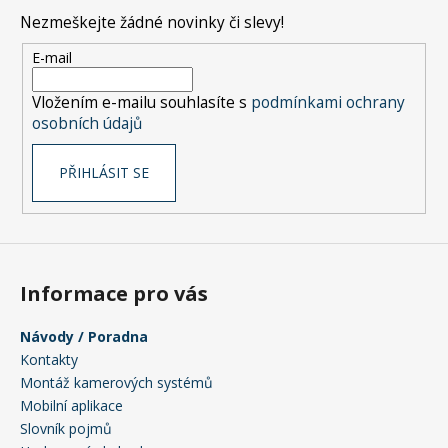
p
Nezmeškejte žádné novinky či slevy!
a
t
E-mail
í
Vložením e-mailu souhlasíte s
podmínkami ochrany
osobních údajů
PŘIHLÁSIT SE
Informace pro vás
Návody / Poradna
Kontakty
Montáž kamerových systémů
Mobilní aplikace
Slovník pojmů