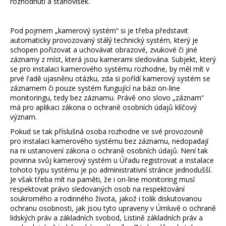
rozhodnutí a stanovisek.
a
j
Pod pojmem „kamerový systém“ si je třeba představit
í
automaticky provozovaný stálý technický systém, který je
t
schopen pořizovat a uchovávat obrazové, zvukové či jiné
záznamy z míst, která jsou kamerami sledována. Subjekt, který
?
se pro instalaci kamerového systému rozhodne, by měl mít v
prvé řadě ujasněnu otázku, zda si pořídí kamerový systém se
záznamem či pouze systém fungující na bázi on-line
monitoringu, tedy bez záznamu. Právě ono slovo „záznam“
má pro aplikaci zákona o ochraně osobních údajů klíčový
význam.
HLEDAT
Pokud se tak příslušná osoba rozhodne ve své provozovně
pro instalaci kamerového systému bez záznamu, nedopadají
na ni ustanovení zákona o ochraně osobních údajů. Není tak
D
povinna svůj kamerový systém u Úřadu registrovat a instalace
tohoto typu systému je po administrativní stránce jednodušší.
o
Je však třeba mít na paměti, že i on-line monitoring musí
p
respektovat právo sledovaných osob na respektování
o
soukromého a rodinného života, jakož i tolik diskutovanou
r
ochranu osobnosti, jak jsou tyto upraveny v Úmluvě o ochraně
u
lidských práv a základních svobod, Listině základních práv a