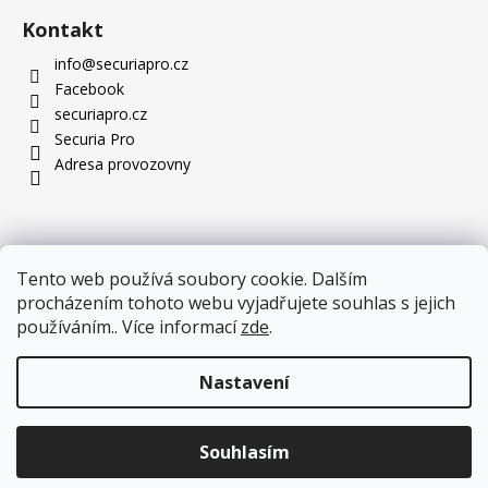
Kontakt
info
@
securiapro.cz
Facebook
securiapro.cz
Securia Pro
Adresa provozovny
Tento web používá soubory cookie. Dalším
procházením tohoto webu vyjadřujete souhlas s jejich
používáním.. Více informací
zde
.
Nastavení
Novinka, kterou stojí za to vidět: nové PTZ kamery jsou
Souhlasím
Copyright 2026
SecuriaPro.cz
. Všechna práva vyhrazena.
skladem!
Více zde