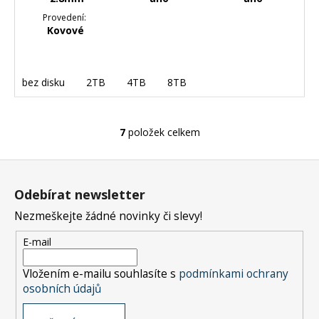
Provedení:
Kovové
bez disku
2TB
4TB
8TB
7
položek celkem
O
v
Z
l
á
á
Odebírat newsletter
d
p
a
Nezmeškejte žádné novinky či slevy!
a
c
t
E-mail
í
í
p
Vložením e-mailu souhlasíte s
podmínkami ochrany
r
osobních údajů
v
k