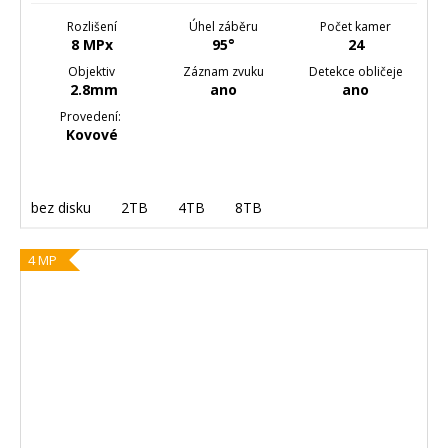
Rozlišení
Úhel záběru
Počet kamer
8 MPx
95°
24
Objektiv
Záznam zvuku
Detekce obličeje
2.8mm
ano
ano
Provedení:
Kovové
bez disku
2TB
4TB
8TB
4 MP