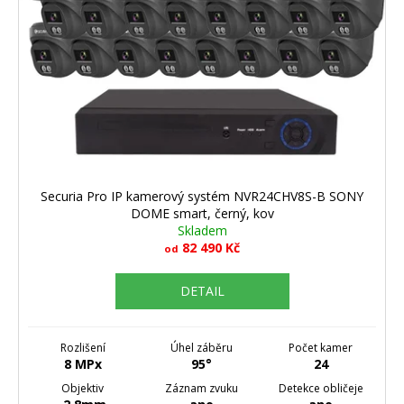
Securia Pro IP kamerový systém NVR24CHV8S-B SONY
DOME smart, černý, kov
Skladem
82 490 Kč
od
DETAIL
Rozlišení
Úhel záběru
Počet kamer
8 MPx
95°
24
Objektiv
Záznam zvuku
Detekce obličeje