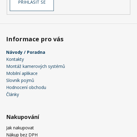
PŘIHLÁSIT SE
y
v
ý
p
i
s
Informace pro vás
u
Návody / Poradna
Kontakty
Montáž kamerových systémů
Mobilní aplikace
Slovník pojmů
Hodnocení obchodu
Články
Nakupování
Jak nakupovat
Nákup bez DPH