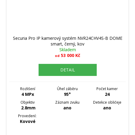
Securia Pro IP kamerový systém NVR24CHV4S-B DOME
smart, černý, kov
Skladem
53 000 Kč
od
DETAIL
Rozlišení
Úhel záběru
Počet kamer
4 MPx
95°
24
Objektiv
Záznam zvuku
Detekce obličeje
2.8mm
ano
ano
Provedení:
Kovové