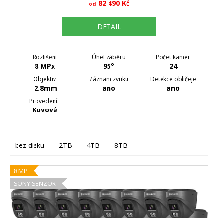
82 490 Kč
od
DETAIL
Rozlišení
Úhel záběru
Počet kamer
8 MPx
95°
24
Objektiv
Záznam zvuku
Detekce obličeje
2.8mm
ano
ano
Provedení:
Kovové
bez disku
2TB
4TB
8TB
8 MP
SONY SENZOR