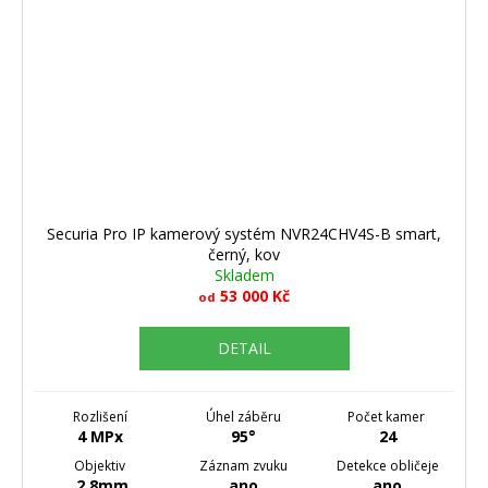
Securia Pro IP kamerový systém NVR24CHV4S-B smart,
černý, kov
Skladem
53 000 Kč
od
DETAIL
Rozlišení
Úhel záběru
Počet kamer
4 MPx
95°
24
Objektiv
Záznam zvuku
Detekce obličeje
2.8mm
ano
ano