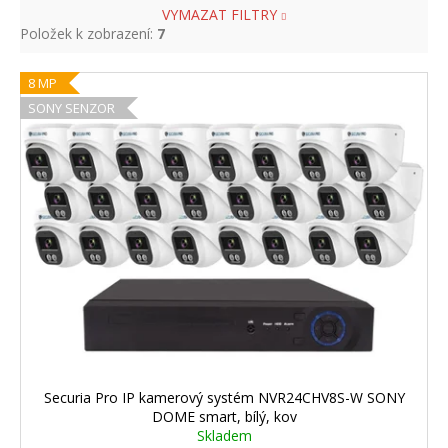
VYMAZAT FILTRY
Položek k zobrazení:
7
V
8 MP
ý
SONY SENZOR
p
i
s
p
r
o
d
u
k
t
ů
Securia Pro IP kamerový systém NVR24CHV8S-W SONY
DOME smart, bílý, kov
Skladem