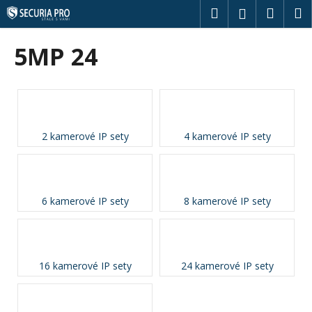
K
Přejít
Hledat
Náku
M
Přihlášení
na
o
obsah
Zpět
Zpět
košík
š
5MP 24
í
C
k
o
p
o
2 kamerové IP sety
4 kamerové IP sety
t
ř
e
b
6 kamerové IP sety
8 kamerové IP sety
u
j
e
16 kamerové IP sety
24 kamerové IP sety
t
e
n