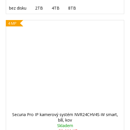
bez disku
2TB
4TB
8TB
4 MP
Securia Pro IP kamerový systém NVR24CHV4S-W smart,
bílí, kov
Skladem