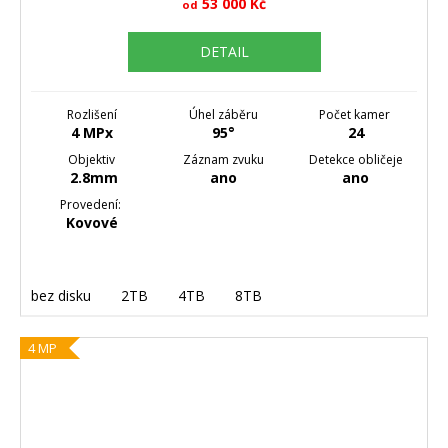
53 000 Kč
od
DETAIL
Rozlišení
Úhel záběru
Počet kamer
4 MPx
95°
24
Objektiv
Záznam zvuku
Detekce obličeje
2.8mm
ano
ano
Provedení:
Kovové
bez disku
2TB
4TB
8TB
4 MP