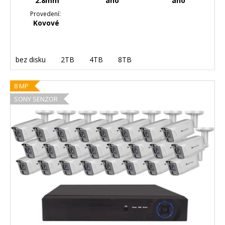
2.8mm
ano
ano
Provedení:
Kovové
bez disku
2TB
4TB
8TB
8 MP
SONY SENZOR