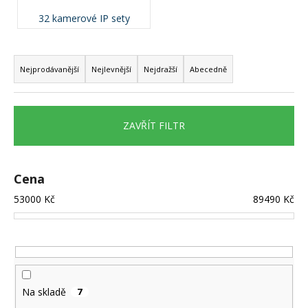
a
32 kamerové IP sety
j
Ř
í
a
t
Nejprodávanější
Nejlevnější
Nejdražší
Abecedně
z
?
e
n
ZAVŘÍT FILTR
í
p
HLEDAT
r
Cena
o
53000
Kč
89490
Kč
d
D
u
o
k
p
o
t
r
ů
Na skladě
7
u