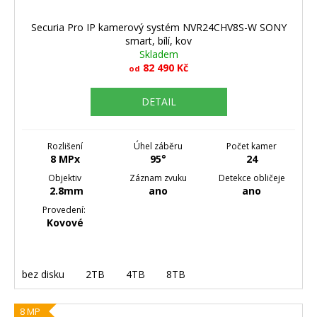
Securia Pro IP kamerový systém NVR24CHV8S-W SONY
smart, bílí, kov
Skladem
82 490 Kč
od
DETAIL
Rozlišení
Úhel záběru
Počet kamer
8 MPx
95°
24
Objektiv
Záznam zvuku
Detekce obličeje
2.8mm
ano
ano
Provedení:
Kovové
bez disku
2TB
4TB
8TB
8 MP