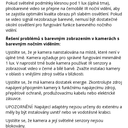
Pokud světelné podmínky klesnou pod 1 lux (úplná tma),
a
plnobarevné video se přepne na černobílé IR noční vidění, aby
j
se zajistila optimální kvalita obrazu při slabém osvětlení. Pokud
se video signál nezobrazuje barevně, nemusí být dostatečné
í
okolní osvětlení pro fungování funkce barevného nočního
t
vidění.
?
Řešení problémů s barevným zobrazením v kamerách s
barevným nočním viděním:
Ujistěte se, že je kamera nainstalována na místě, které není v
úplné tmě. Kamera vyžaduje pro správné fungování minimálně
1 lux. V naprosté tmě bude kamera používat IR senzory a
HLEDAT
zobrazovat video v černé a bílé barvě. Zvažte instalaci kamery
v oblasti s vnějšími zdroji světla v blízkosti.
Ujistěte se, že má kamera dostatek energie. Zkontrolujte zdroj
napájení připojením kamery k funkčnímu napájecímu zdroji,
D
přepěťové ochraně, prodlužovacímu kabelu nebo elektrické
o
zásuvce.
p
UPOZORNĚNÍ: Napájecí adaptéry nejsou určeny do exteriéru a
o
měly by být instalovány uvnitř nebo ve vodotěsné krabici.
r
Ujistěte se, že kamera a její světelné senzory nejsou
u
blokovány.