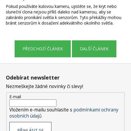
č
Pokud používáte kulovou kameru, ujistěte se, že kryt nebo
u
sluneční clona nejsou příliš daleko nad kamerou, aby se
j
zabránilo pronikání světla k senzorům. Tyto překážky mohou
e
bránit senzorům k dosažení adekvátního okolního světla.
m
e
PŘEDCHOZÍ ČLÁNEK
DALŠÍ ČLÁNEK
Z
á
Odebírat newsletter
p
Nezmeškejte žádné novinky či slevy!
a
t
E-mail
í
Vložením e-mailu souhlasíte s
podmínkami ochrany
osobních údajů
PŘIHLÁSIT SE