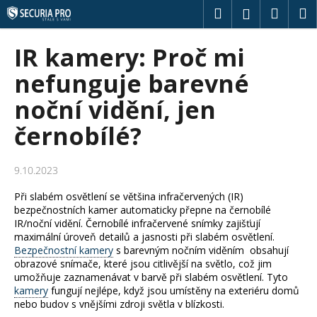
K
Přejít
Hledat
Náku
M
Přihlášení
na
o
obsah
Zpět
Zpět
košík
š
IR kamery: Proč mi
í
C
nefunguje barevné
k
o
noční vidění, jen
p
černobílé?
o
t
ř
9.10.2023
e
Při slabém osvětlení se většina infračervených (IR)
b
bezpečnostních kamer automaticky přepne na černobílé
u
IR/noční vidění. Černobílé infračervené snímky zajišťují
maximální úroveň detailů a jasnosti při slabém osvětlení.
j
Bezpečnostní kamery
s barevným nočním viděním obsahují
e
obrazové snímače, které jsou citlivější na světlo, což jim
t
umožňuje zaznamenávat v barvě při slabém osvětlení. Tyto
kamery
fungují nejlépe, když jsou umístěny na exteriéru domů
e
nebo budov s vnějšími zdroji světla v blízkosti.
n