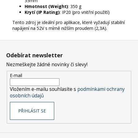
35mm
Hmotnost (Weight)
: 350 g
Krytí (IP Rating)
: IP20 (pro vnitřní použití)
Tento zdroj je ideální pro aplikace, které vyžadují stabilní
napájení na 52V s mírně nižším proudem (2,3A).
Z
á
Odebírat newsletter
p
Nezmeškejte žádné novinky či slevy!
a
t
E-mail
í
Vložením e-mailu souhlasíte s
podmínkami ochrany
osobních údajů
PŘIHLÁSIT SE