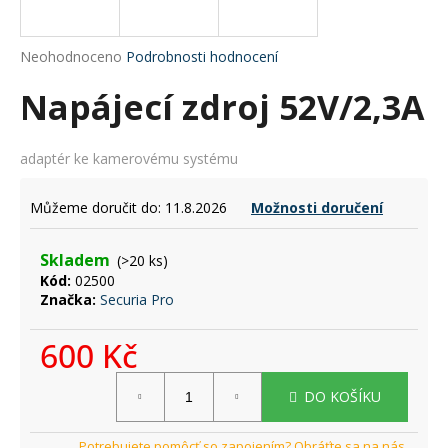
a
j
Průměrné
Neohodnoceno
Podrobnosti hodnocení
í
hodnocení
Napájecí zdroj 52V/2,3A
produktu
t
je
?
0,0
z
adaptér ke kamerovému systému
5
hvězdiček.
Můžeme doručit do:
11.8.2026
Možnosti doručení
HLEDAT
Skladem
(>20 ks)
Kód:
02500
Značka:
Securia Pro
D
o
600 Kč
p
Měrná
o
DO KOŠÍKU
cena:
r
u