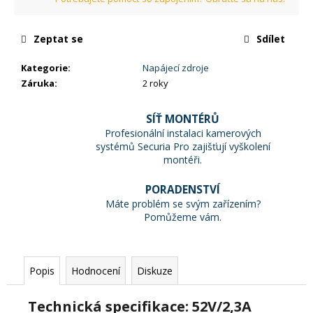
č
u
j
Zeptat se
Sdílet
e
m
Kategorie
:
Napájecí zdroje
e
Záruka
:
2 roky
SÍŤ MONTÉRŮ
Profesionální instalaci kamerových
systémů Securia Pro zajišťují vyškolení
montéři.
PORADENSTVÍ
Máte problém se svým zařízením?
Pomůžeme vám.
Popis
Hodnocení
Diskuze
Technická specifikace: 52V/2,3A