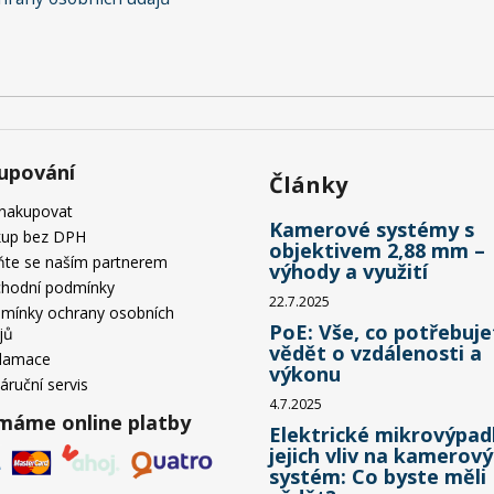
upování
Články
 nakupovat
Kamerové systémy s
up bez DPH
objektivem 2,88 mm –
ňte se naším partnerem
výhody a využití
hodní podmínky
22.7.2025
mínky ochrany osobních
PoE: Vše, co potřebuje
jů
vědět o vzdálenosti a
lamace
výkonu
áruční servis
4.7.2025
ímáme online platby
Elektrické mikrovýpad
jejich vliv na kamerový
systém: Co byste měli