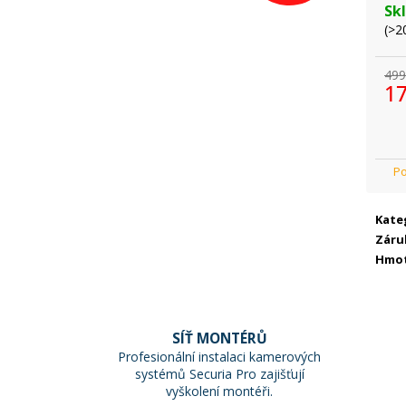
Sk
(>2
499
17
Mě
cen
Kate
Záru
Hmo
SÍŤ MONTÉRŮ
Profesionální instalaci kamerových
systémů Securia Pro zajišťují
vyškolení montéři.