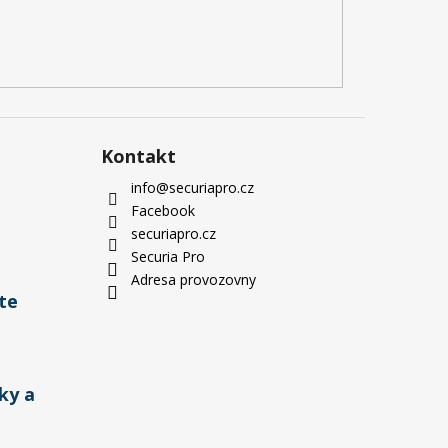
Kontakt
info
@
securiapro.cz
Facebook
securiapro.cz
Securia Pro
Adresa provozovny
te
ky a