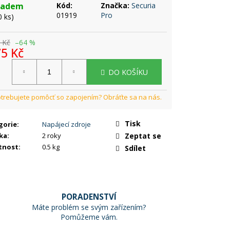
ladem
Kód:
Značka:
Securia
01919
Pro
0 ks)
 Kč
–64 %
5 Kč
rná
DO KOŠÍKU
a:
Tisk
gorie
:
Napájecí zdroje
ka
:
2 roky
Zeptat se
tnost
:
0.5 kg
Sdílet
PORADENSTVÍ
Máte problém se svým zařízením?
Pomůžeme vám.