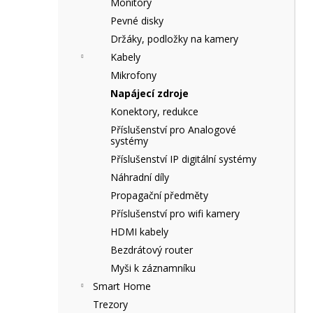
Monitory
e
Pevné disky
l
Držáky, podložky na kamery
Kabely
Mikrofony
Napájecí zdroje
Konektory, redukce
Příslušenství pro Analogové
systémy
Příslušenství IP digitální systémy
Náhradní díly
Propagační předměty
Příslušenství pro wifi kamery
HDMI kabely
Bezdrátový router
Myši k záznamníku
Smart Home
Trezory