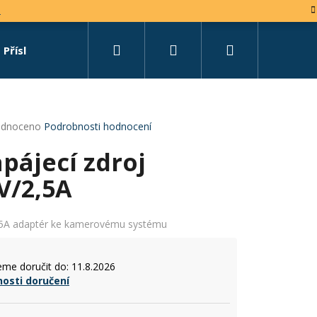
e
Hledat
Přihlášení
Nákupní
Příslušenství
Set na míru
košík
rné
dnoceno
Podrobnosti hodnocení
cení
pájecí zdroj
tu
V/2,5A
ček.
,5A adaptér ke kamerovému systému
me doručit do:
11.8.2026
osti doručení