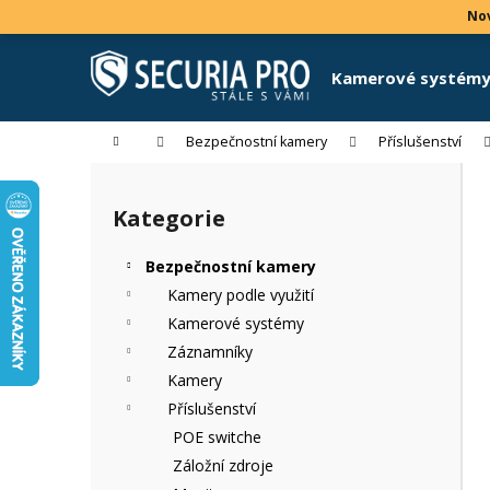
K
Přejít
Nov
na
o
obsah
Zpět
Zpět
š
Kamerové systém
do
do
í
k
obchodu
obchodu
Domů
Bezpečnostní kamery
Příslušenství
P
o
Kategorie
Přeskočit
s
kategorie
t
Bezpečnostní kamery
r
Kamery podle využití
a
Kamerové systémy
n
Záznamníky
n
Kamery
í
Příslušenství
p
POE switche
a
Záložní zdroje
n