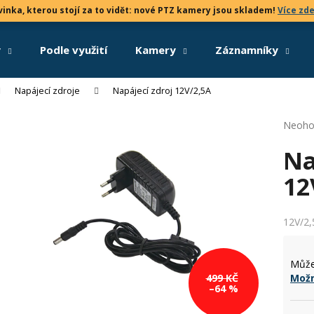
inka, kterou stojí za to vidět: nové PTZ kamery jsou skladem!
Více zd
y
Podle využití
Kamery
Záznamníky
Co potřebujete najít?
Napájecí zdroje
Napájecí zdroj 12V/2,5A
Průmě
Neoho
HLEDAT
hodno
Na
produk
je
12
0,0
Doporučujeme
z
5
hvězdi
12V/2
Může
499 KČ
Možn
–64 %