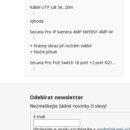
Kábel UTP cat 5e, 20m
|
Hodnocení produktu je 5 z 5 hvězdiček.
výhoda
Securia Pro IP kamera 4MP N659SF-4MP-W
|
Hodnocení produktu je 5 z 5 hvězdiček.
+ Krásný obraz při nočním vidění
+ Noční přísvit
Securia Pro PoE Switch 16 port +2 port N2162P
|
Hodnocení produktu je 2 z 5 hvězdiček.
Z
á
Odebírat newsletter
p
Nezmeškejte žádné novinky či slevy!
a
t
E-mail
í
Vložením e-mailu souhlasíte s
podmínkami och