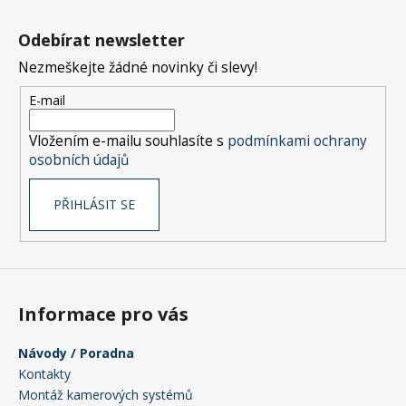
Z
á
Odebírat newsletter
p
Nezmeškejte žádné novinky či slevy!
a
t
E-mail
í
Vložením e-mailu souhlasíte s
podmínkami ochrany
osobních údajů
PŘIHLÁSIT SE
Informace pro vás
Návody / Poradna
Kontakty
Montáž kamerových systémů