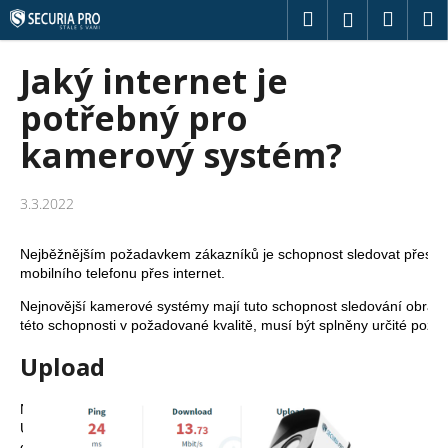
K
Přejít
Hledat
Náku
M
Přihlášení
na
o
obsah
Zpět
Zpět
košík
š
Jaký internet je
í
C
potřebný pro
k
o
kamerový systém?
p
o
3.3.2022
t
ř
Nejběžnějším požadavkem zákazníků je schopnost sledovat přes ka
e
mobilního telefonu přes internet.
b
Nejnovější kamerové systémy mají tuto schopnost sledování obrazu
u
této schopnosti v požadované kvalitě, musí být splněny určité poža
j
Upload
e
t
Nejdůležitějším parametrem pro sledování kamer je upload. 
e
Upload je rychlost odesílání dat od kamerového systému
n
do internetu. (opakem je tzv. download, což je rychlost