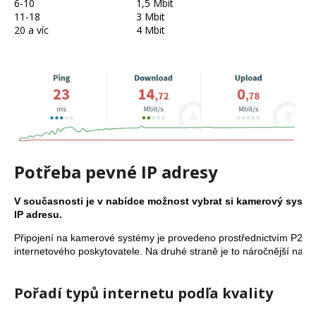
č
6-10
1,5 Mbit
u
11-18
3 Mbit
20 a víc
4 Mbit
j
e
m
e
Potřeba pevné IP adresy
V současnosti je v nabídce možnost vybrat si kamerový systém,
IP adresu.
Připojení na kamerové systémy je provedeno prostřednictvím P2P p
internetového poskytovatele. Na druhé straně je to náročnější na u
Pořadí typ
ů
internetu podľa kvality