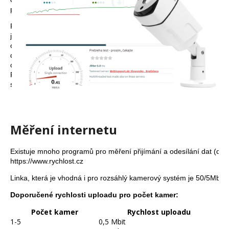
a
přijímání dat)
j
Při běžném surfování na internetu nebo sledování videí
í
je dostatečná linka od 4Mbit, pro kamerové systémy je
ovšem problém, že při těchto linkách je rychlost odesílání
t
dat například 0,25Mbit, což je 16násobně pomalejší rychlost 
?
odesílání (upload), než rychlost přijímání dat (download). 
Proto je rychlost odesílání dat (upload) Vaší linky podstatnou
součástí sledování kamer přes internet.
HLEDAT
Měření internetu
Existuje mnoho programů pro měření přijímání a odesílání dat (down
D
https://www.rychlost.cz
o
Linka, která je vhodná i pro rozsáhlý kamerový systém je 50/5Mbit.
p
o
Doporučené rychlosti uploadu pro počet kamer:
r
Počet kamer
Rychlost uploadu
u
1-5
0,5 Mbit