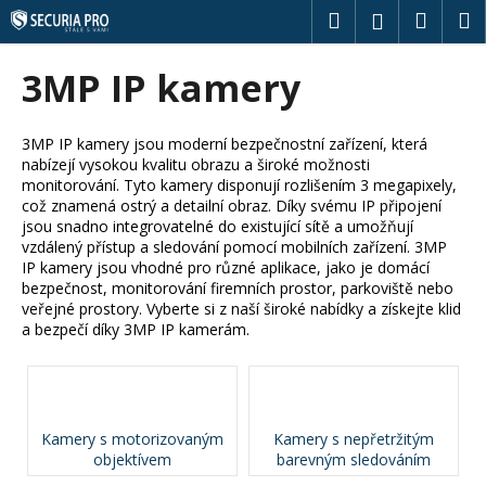
K
Přejít
Hledat
Náku
M
Přihlášení
na
o
obsah
Zpět
Zpět
košík
š
3MP IP kamery
í
C
k
o
3MP IP kamery jsou moderní bezpečnostní zařízení, která
nabízejí vysokou kvalitu obrazu a široké možnosti
p
monitorování. Tyto kamery disponují rozlišením 3 megapixely,
o
což znamená ostrý a detailní obraz. Díky svému IP připojení
t
jsou snadno integrovatelné do existující sítě a umožňují
vzdálený přístup a sledování pomocí mobilních zařízení. 3MP
ř
IP kamery jsou vhodné pro různé aplikace, jako je domácí
e
bezpečnost, monitorování firemních prostor, parkoviště nebo
veřejné prostory. Vyberte si z naší široké nabídky a získejte klid
b
a bezpečí díky 3MP IP kamerám.
u
j
e
t
Kamery s motorizovaným
Kamery s nepřetržitým
e
objektívem
barevným sledováním
n