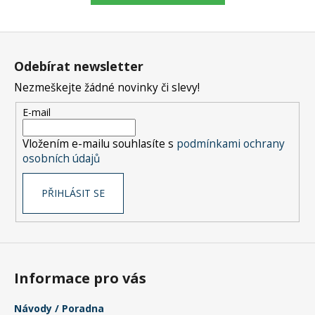
č
u
j
Z
e
á
m
Odebírat newsletter
p
e
Nezmeškejte žádné novinky či slevy!
a
t
E-mail
í
Vložením e-mailu souhlasíte s
podmínkami ochrany
osobních údajů
PŘIHLÁSIT SE
Informace pro vás
Návody / Poradna