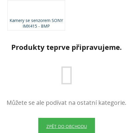
a
j
Kamery se senzorem SONY
í
IMX415 - 8MP
t
?
Produkty teprve připravujeme.
HLEDAT
D
o
Můžete se ale podívat na ostatní kategorie.
p
o
r
ZPĚT DO OBCHODU
u