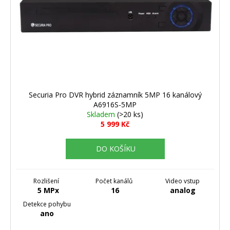
r
o
d
u
k
t
ů
Securia Pro DVR hybrid záznamník 5MP 16 kanálový
A6916S-5MP
Skladem
(>20 ks)
5 999 Kč
DO KOŠÍKU
Rozlišení
Počet kanálů
Video vstup
5 MPx
16
analog
Detekce pohybu
ano