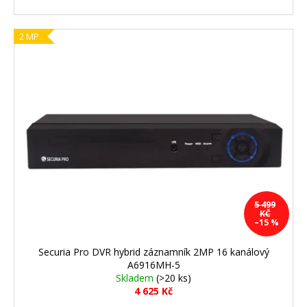
2 MP
5 499
KČ
–15 %
Securia Pro DVR hybrid záznamník 2MP 16 kanálový
A6916MH-5
Skladem
(>20 ks)
4 625 Kč