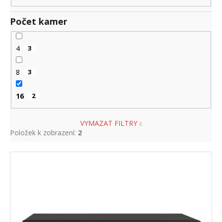
Počet kamer
4
3
8
3
16
2
VYMAZAT FILTRY
Položek k zobrazení:
2
V
ý
p
i
s
p