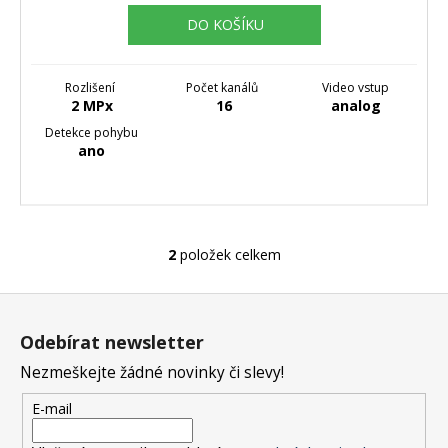
DO KOŠÍKU
Rozlišení
Počet kanálů
Video vstup
2 MPx
16
analog
Detekce pohybu
ano
2
položek celkem
O
v
Z
l
á
á
Odebírat newsletter
d
p
a
Nezmeškejte žádné novinky či slevy!
a
c
t
E-mail
í
í
p