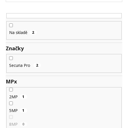
č
u
u
j
k
e
t
m
ů
e
Na skladě
2
Značky
Securia Pro
2
MPx
2MP
1
5MP
1
8MP
0