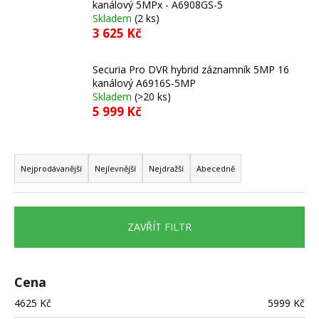
kanálový 5MPx - A6908GS-5
a
Skladem
(2 ks)
j
3 625 Kč
í
t
Securia Pro DVR hybrid záznamník 5MP 16
kanálový A6916S-5MP
?
Skladem
(>20 ks)
5 999 Kč
Ř
HLEDAT
a
Nejprodávanější
Nejlevnější
Nejdražší
Abecedně
z
e
n
D
ZAVŘÍT FILTR
í
o
p
p
o
r
Cena
r
o
u
4625
Kč
5999
Kč
d