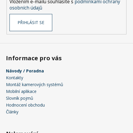
Vložením e-mailu souhlasíte s
podmínkami ochrany
r
osobních údajů
v
k
PŘIHLÁSIT SE
y
v
ý
p
i
s
Informace pro vás
u
Návody / Poradna
Kontakty
Montáž kamerových systémů
Mobilní aplikace
Slovník pojmů
Hodnocení obchodu
Články