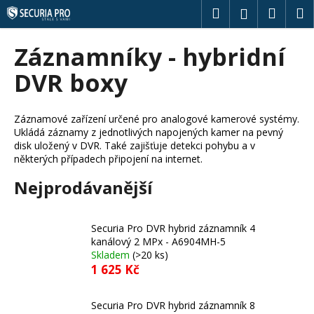
K
Přejít
Hledat
Náku
M
Přihlášení
na
o
obsah
Zpět
Zpět
košík
š
Záznamníky - hybridní
í
C
DVR boxy
k
o
p
Záznamové zařízení určené pro analogové kamerové systémy.
o
Ukládá záznamy z jednotlivých napojených kamer na pevný
t
disk uložený v DVR. Také zajišťuje detekci pohybu a v
některých případech připojení na internet.
ř
e
Nejprodávanější
b
u
Securia Pro DVR hybrid záznamník 4
j
kanálový 2 MPx - A6904MH-5
e
Skladem
(>20 ks)
1 625 Kč
t
e
Securia Pro DVR hybrid záznamník 8
n