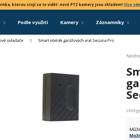
inka, kterou stojí za to vidět: nové PTZ kamery jsou skladem!
Více zd
y
Podle využití
Kamery
Záznamníky
Co potřebujete najít?
kové ovladače
Smart otvírák garážových vrat Securia Pro
Průmě
Neoho
HLEDAT
hodno
Sm
produk
je
ga
0,0
Doporučujeme
z
Se
5
hvězdi
intelig
Může
Možn