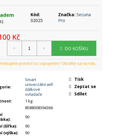
ladem
Kód:
Značka:
Securia
02025
Pro
s)
100 Kč
rná
DO KOŠÍKU
a:
Tisk
Smart
univerzální wifi
Zeptat se
gorie
:
dálkové
Sdílet
ovladače
tnost
:
1 kg
8588008394366
ní
90
ubka)
:
í (šířka)
:
90
í (výška)
:
90