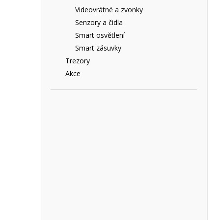
e
Videovrátné a zvonky
l
Senzory a čidla
Smart osvětlení
Smart zásuvky
Trezory
Akce