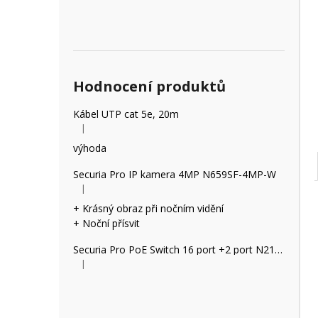
Hodnocení produktů
Kábel UTP cat 5e, 20m
|
Hodnocení produktu je 5 z 5 hvězdiček.
výhoda
Securia Pro IP kamera 4MP N659SF-4MP-W
|
Hodnocení produktu je 5 z 5 hvězdiček.
+ Krásný obraz při nočním vidění
+ Noční přísvit
Securia Pro PoE Switch 16 port +2 port N2162P
|
Hodnocení produktu je 2 z 5 hvězdiček.