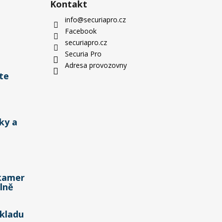
Kontakt
info
@
securiapro.cz
Facebook
securiapro.cz
Securia Pro
Adresa provozovny
te
ky a
kamer
lně
kladu