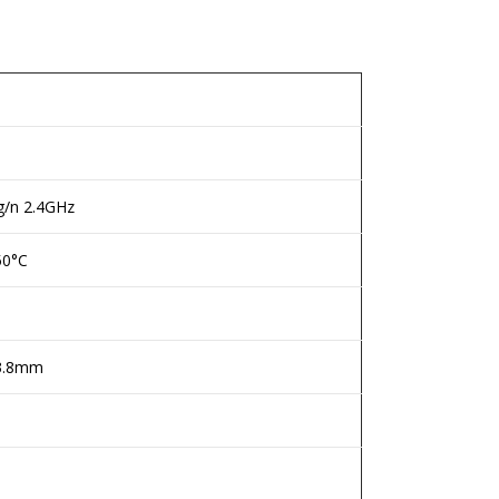
g/n 2.4GHz
50°C
3.8mm