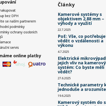
upování
Články
 nakupovat
Kamerové systémy s
up bez DPH
objektivem 2,88 mm –
ňte se naším partnerem
výhody a využití
hodní podmínky
22.7.2025
mínky ochrany osobních
PoE: Vše, co potřebuje
jů
vědět o vzdálenosti a
lamace
výkonu
áruční servis
4.7.2025
ímáme online platby
Elektrické mikrovýpad
jejich vliv na kamerový
systém: Co byste měli
vědět?
27.6.2025
Technické parametry 
jednoduše a srozumite
19.6.2025
Kamerový systém do s