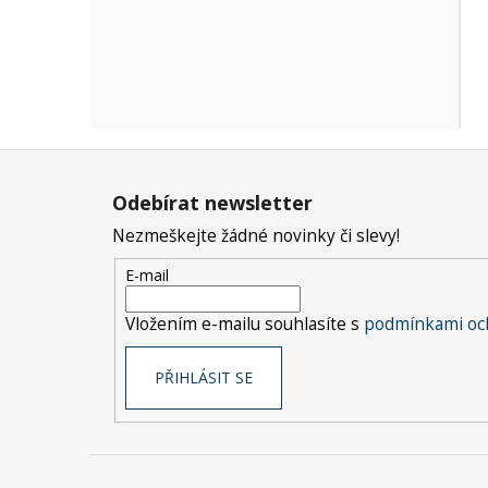
Z
á
Odebírat newsletter
p
Nezmeškejte žádné novinky či slevy!
a
t
E-mail
í
Vložením e-mailu souhlasíte s
podmínkami och
PŘIHLÁSIT SE