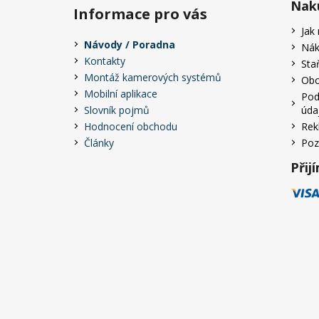
Nak
Informace pro vás
Jak
Návody / Poradna
Nák
Kontakty
Sta
Montáž kamerových systémů
Obc
Mobilní aplikace
Pod
Slovník pojmů
úda
Hodnocení obchodu
Rek
Články
Poz
Přij