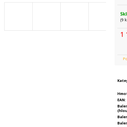
Sk
(9 k
1 
Mě
cen
Kate
Hmo
EAN
:
Bale
(hlo
Balen
Balen