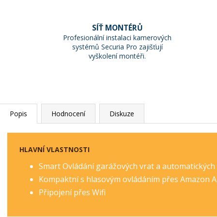
SÍŤ MONTÉRŮ
Profesionální instalaci kamerových
systémů Securia Pro zajišťují
vyškolení montéři.
Popis
Hodnocení
Diskuze
HLAVNÍ VLASTNOSTI
Smart Ovládání garážových vrat a automatických
Kompaktní s hlasovým ovládáním přes Amazon Al
Připojení přes Wifi