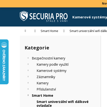
K
Přejít
Nov
na
o
obsah
Zpět
Zpět
š
Kamerové systém
do
do
í
k
obchodu
obchodu
Domů
Smart Home
Smart univerzální wifi dál
P
o
Kategorie
Přeskočit
s
kategorie
t
Bezpečnostní kamery
r
Kamery podle využití
a
Kamerové systémy
n
Záznamníky
n
Kamery
í
Příslušenství
p
Smart Home
a
Smart univerzální wifi dálkové
n
ovladače