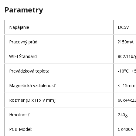
Parametry
Napájanie
DC5V
Pracovný prúd
?150mA
WIFI Štandard:
802.11b/
Prevádzková teplota
-10°C~+
Magnetická vzdialenosť
<=15mm
Rozmer (D x H x V mm):
60x44x2
Hmotnosť
240g
PCB Model:
CK400A