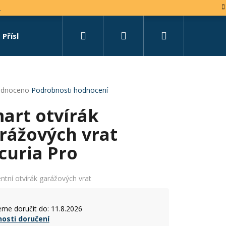
e
Hledat
Přihlášení
Nákupní
Příslušenství
Set na míru
košík
rné
dnoceno
Podrobnosti hodnocení
cení
art otvírák
tu
rážových vrat
curia Pro
ček.
entní otvírák garážových vrat
me doručit do:
11.8.2026
osti doručení