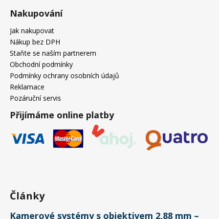
č
u
Nakupování
j
Jak nakupovat
e
Nákup bez DPH
m
Staňte se naším partnerem
e
Obchodní podmínky
Podmínky ochrany osobních údajů
Reklamace
Pozáruční servis
Přijímáme online platby
Články
Kamerové systémy s objektivem 2,88 mm –