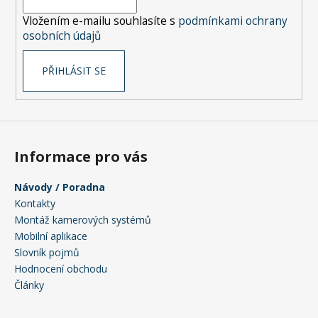
í
a
Vložením e-mailu souhlasíte s
podmínkami ochrany
j
osobních údajů
í
t
PŘIHLÁSIT SE
?
Informace pro vás
HLEDAT
Návody / Poradna
Kontakty
Montáž kamerových systémů
D
Mobilní aplikace
o
Slovník pojmů
p
Hodnocení obchodu
o
Články
r
u