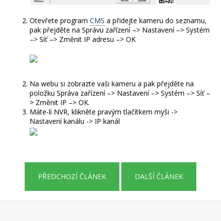
a
Otevřete program
CMS
a přidejte kameru do seznamu,
j
pak přejděte na Správu zařízení –> Nastavení –> Systém
í
–> Síť –> Změnit IP adresu –> OK
t
?
Na webu si zobrazte vaši kameru a pak přejděte na
položku Správa zařízení –> Nastavení –> Systém –> Síť –
> Změnit IP –> OK.
Máte-li NVR, klikněte pravým tlačítkem myši ->
HLEDAT
Nastavení kanálu -> IP kanál
D
o
PŘEDCHOZÍ ČLÁNEK
DALŠÍ ČLÁNEK
p
o
r
Z
u
á