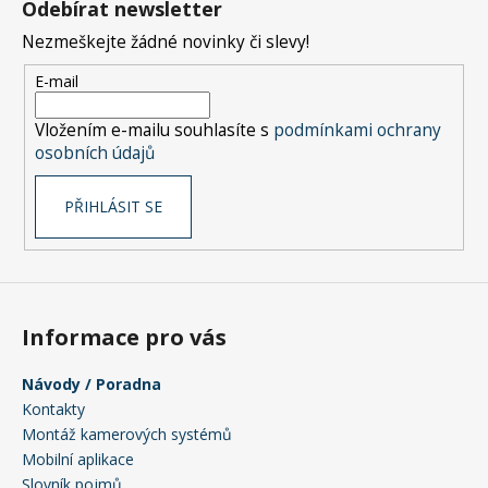
č
Odebírat newsletter
p
u
Nezmeškejte žádné novinky či slevy!
a
j
e
t
E-mail
m
í
e
Vložením e-mailu souhlasíte s
podmínkami ochrany
osobních údajů
PŘIHLÁSIT SE
Informace pro vás
Návody / Poradna
Kontakty
Montáž kamerových systémů
Mobilní aplikace
Slovník pojmů