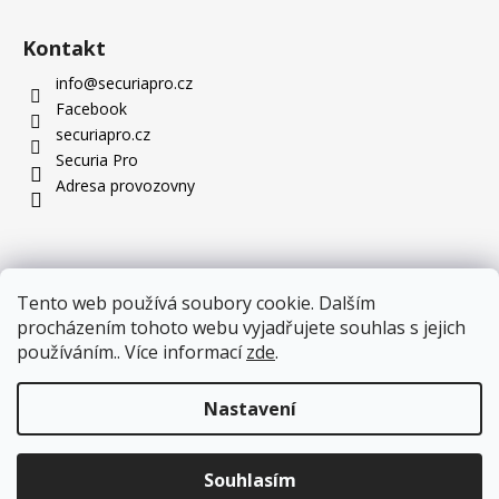
Kontakt
info
@
securiapro.cz
Facebook
securiapro.cz
Securia Pro
Adresa provozovny
Tento web používá soubory cookie. Dalším
procházením tohoto webu vyjadřujete souhlas s jejich
používáním.. Více informací
zde
.
Nastavení
Novinka, kterou stojí za to vidět: nové PTZ kamery jsou
Souhlasím
Copyright 2026
SecuriaPro.cz
. Všechna práva vyhrazena.
skladem!
Více zde