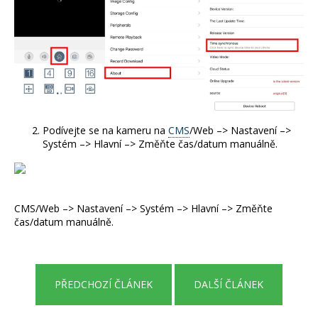
a
j
í
t
?
Podívejte se na kameru na
CMS
/Web –> Nastavení –>
Systém –> Hlavní –> Změňte čas/datum manuálně.
HLEDAT
CMS/Web –> Nastavení –> Systém –> Hlavní –> Změňte
čas/datum manuálně.
D
o
p
o
PŘEDCHOZÍ ČLÁNEK
DALŠÍ ČLÁNEK
r
u