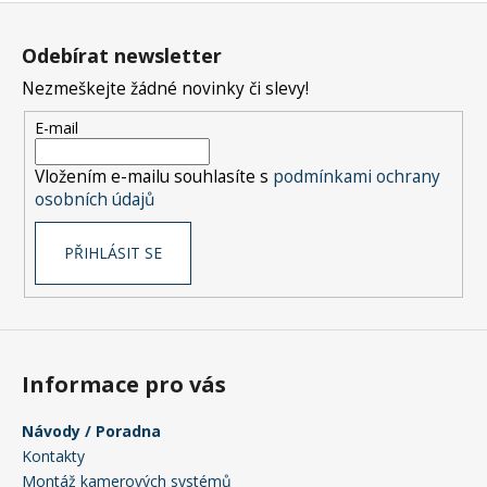
č
Z
u
á
j
Odebírat newsletter
p
e
Nezmeškejte žádné novinky či slevy!
a
m
e
t
E-mail
í
Vložením e-mailu souhlasíte s
podmínkami ochrany
osobních údajů
PŘIHLÁSIT SE
Informace pro vás
Návody / Poradna
Kontakty
Montáž kamerových systémů