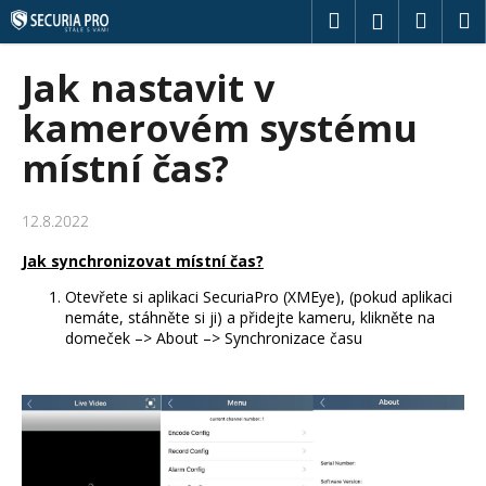
K
Přejít
Hledat
Náku
M
Přihlášení
na
o
obsah
Zpět
Zpět
košík
š
Jak nastavit v
í
C
kamerovém systému
k
o
místní čas?
p
o
12.8.2022
t
ř
Jak synchronizovat místní čas?
e
Otevřete si aplikaci SecuriaPro (XMEye), (pokud aplikaci
b
nemáte, stáhněte si ji) a přidejte kameru, klikněte na
u
domeček –> About –> Synchronizace času
j
e
t
e
n