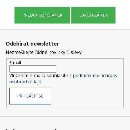
a
j
PŘEDCHOZÍ ČLÁNEK
DALŠÍ ČLÁNEK
í
t
Z
?
á
Odebírat newsletter
p
Nezmeškejte žádné novinky či slevy!
a
t
E-mail
HLEDAT
í
Vložením e-mailu souhlasíte s
podmínkami ochrany
osobních údajů
D
PŘIHLÁSIT SE
o
p
o
r
u