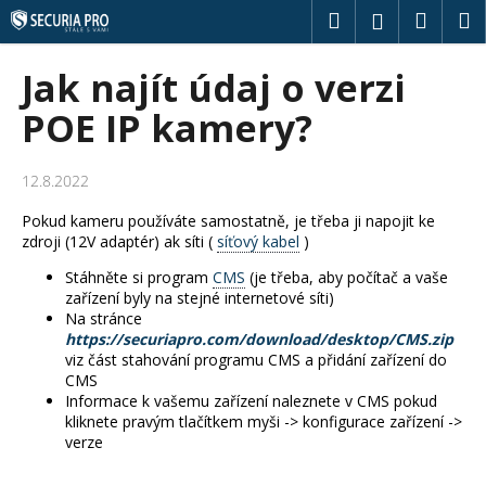
K
Přejít
Hledat
Náku
M
Přihlášení
na
o
obsah
Zpět
Zpět
košík
š
Jak najít údaj o verzi
í
C
POE IP kamery?
k
o
p
12.8.2022
o
Pokud kameru používáte samostatně, je třeba ji napojit ke
t
zdroji (12V adaptér) ak síti (
síťový kabel
)
ř
Stáhněte si program
CMS
(je třeba, aby počítač a vaše
e
zařízení byly na stejné internetové síti)
b
Na stránce
u
https://securiapro.com/download/desktop/CMS.zip
viz část stahování programu CMS a přidání zařízení do
j
CMS
e
Informace k vašemu zařízení naleznete v CMS pokud
kliknete pravým tlačítkem myši -> konfigurace zařízení ->
t
verze
e
n