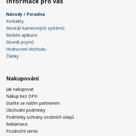
Informace pro vás
č
u
j
Návody / Poradna
e
Kontakty
m
Montáž kamerových systémů
e
Mobilní aplikace
Slovník pojmů
Hodnocení obchodu
Články
Nakupování
Jak nakupovat
Nákup bez DPH
Staňte se naším partnerem
Obchodní podmínky
Podmínky ochrany osobních údajů
Reklamace
Pozáruční servis