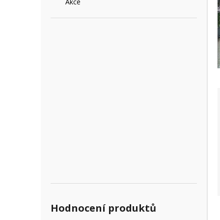
Akce
e
l
Hodnocení produktů