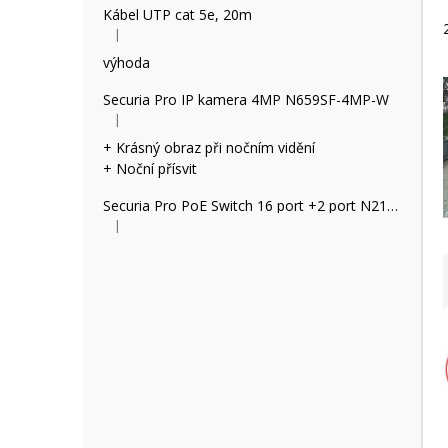
Kábel UTP cat 5e, 20m
|
Hodnocení produktu je 5 z 5 hvězdiček.
výhoda
Securia Pro IP kamera 4MP N659SF-4MP-W
|
Hodnocení produktu je 5 z 5 hvězdiček.
+ Krásný obraz při nočním vidění
+ Noční přísvit
Securia Pro PoE Switch 16 port +2 port N2162P
|
Hodnocení produktu je 2 z 5 hvězdiček.