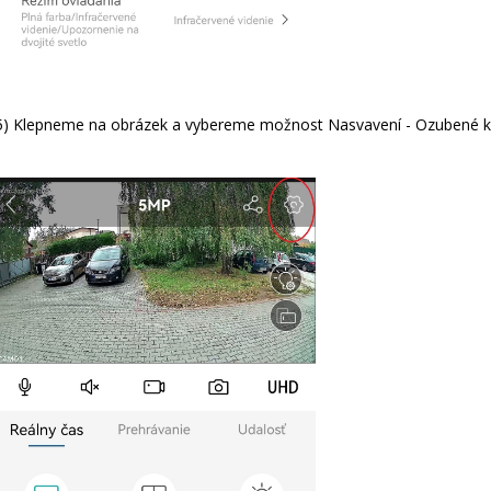
5) Klepneme na obrázek a vybereme možnost Nasvavení - Ozubené k