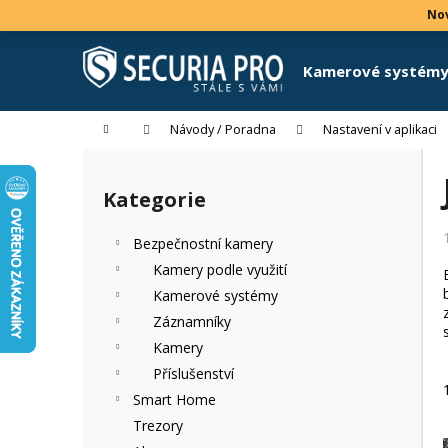
K
Přejít
Nov
na
o
obsah
Zpět
Zpět
š
Kamerové systém
do
do
í
k
obchodu
obchodu
Domů
Návody / Poradna
Nastavení v aplikaci
P
o
Kategorie
Přeskočit
s
kategorie
t
Bezpečnostní kamery
r
Kamery podle využití
a
Kamerové systémy
n
Záznamníky
n
Kamery
í
Příslušenství
p
Smart Home
a
Trezory
n