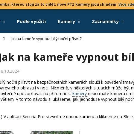
inka, kterou stojí za to vidět: nové PTZ kamery jsou skladem!
Více zd
y
Podle využití
Kamery
Záznamníky
Co potřebujete najít?
Jak na kameře vypnout bílý noční přísvit?
Jak na kameře vypnout bílý
HLEDAT
18.10.2024
Doporučujeme
Bílý noční přísvit na bezpečnostních kamerách slouží k osvětlení tm
barevného obrazu i v noci. Nicméně, v některých situacích může být n
zbytečně upozorňovat na přítomnost
kamery
nebo máte kameru umíst
světlem. V tomto návodu si ukážeme, jak jednoduše vypnout bílý noční
1) V aplikaci Securia Pro si zvolíme danou kameru a klikneme na Bles