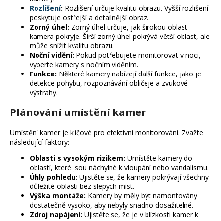
Rozlišení
:
Rozlišení určuje kvalitu obrazu. Vyšší rozlišení
poskytuje ostřejší a detailnější obraz.
Zorný úhel:
Zorný úhel určuje, jak širokou oblast
kamera pokryje. Širší zorný úhel pokrývá větší oblast, ale
může snížit kvalitu obrazu.
Noční vidění:
Pokud potřebujete monitorovat v noci,
vyberte kamery s nočním viděním.
Funkce:
Některé kamery nabízejí další funkce, jako je
detekce pohybu, rozpoznávání obličeje a zvukové
výstrahy.
Plánování umístění kamer
Umístění kamer je klíčové pro efektivní monitorování. Zvažte
následující faktory:
Oblasti s vysokým rizikem:
Umístěte kamery do
oblastí, které jsou náchylné k vloupání nebo vandalismu.
Úhly pohledu:
Ujistěte se, že kamery pokrývají všechny
důležité oblasti bez slepých míst.
Výška montáže:
Kamery by měly být namontovány
dostatečně vysoko, aby nebyly snadno dosažitelné.
Zdroj napájení:
Ujistěte se, že je v blízkosti kamer k