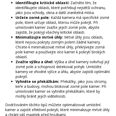
Identifikujte kritické oblasti:
Začněte tím, že
identifikujete oblasti, které potřebují největší ochranu,
jako jsou vchody, okna a další zranitelná místa.
Určete zorné pole:
Každá kamera má specifické zorné
pole, které určuje oblast, kterou může pokrýt. Při
umisťování kamer zvažte jejich zorné pole, abyste
zajistili, že pokryjí všechny kritické oblasti.
Minimalizujte mrtvé úhly:
Mrtvé úhly jsou oblasti,
které nejsou pokryty zorným polem žádné kamery.
Chcete-li minimalizovat mrtvé úhly, překrývejte zorná
pole kamer a používejte více kamer k pokrytí širokých
oblastí.
Zvažte výšku a úhel:
Výška a úhel kamery ovlivňují její
zorné pole a schopnost detekovat pohyb. Umístěte
kamery ve vhodné výšce a úhlu, abyste zajistili optimální
pokrytí.
Vyhněte se překážkám:
Překážky, jako jsou stromy,
keře a budovy, mohou blokovat zorné pole kamer. Při
umisťování kamer se vyhněte překážkám, které by
mohly bránit jejich viditelnosti.
Dodržováním těchto tipů můžete optimalizovat umístění
kamer a zajistit efektivní pokrytí, které minimalizuje mrtvé úhly
a chrání váš majetek před hrozbami.