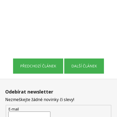
PŘEDCHOZÍ ČLÁNEK
DALŠÍ ČLÁNEK
Z
á
Odebírat newsletter
p
Nezmeškejte žádné novinky či slevy!
a
t
E-mail
í