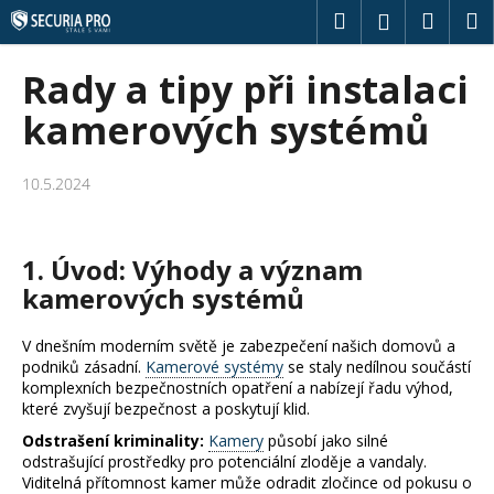
K
Přejít
Hledat
Náku
M
Přihlášení
na
o
obsah
Zpět
Zpět
košík
š
Rady a tipy při instalaci
í
C
kamerových systémů
k
o
p
10.5.2024
o
t
ř
1. Úvod: Výhody a význam
e
kamerových systémů
b
u
V dnešním moderním světě je zabezpečení našich domovů a
podniků zásadní.
Kamerové systémy
se staly nedílnou součástí
j
komplexních bezpečnostních opatření a nabízejí řadu výhod,
e
které zvyšují bezpečnost a poskytují klid.
t
Odstrašení kriminality:
Kamery
působí jako silné
e
odstrašující prostředky pro potenciální zloděje a vandaly.
Viditelná přítomnost kamer může odradit zločince od pokusu o
n