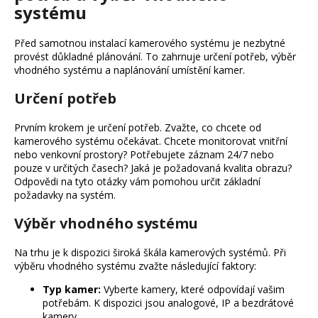
č
systému
u
j
Před samotnou instalací kamerového systému je nezbytné
e
provést důkladné plánování. To zahrnuje určení potřeb, výběr
m
vhodného systému a naplánování umístění kamer.
e
Určení potřeb
Prvním krokem je určení potřeb. Zvažte, co chcete od
kamerového systému očekávat. Chcete monitorovat vnitřní
nebo venkovní prostory? Potřebujete záznam 24/7 nebo
pouze v určitých časech? Jaká je požadovaná kvalita obrazu?
Odpovědi na tyto otázky vám pomohou určit základní
požadavky na systém.
Výběr vhodného systému
Na trhu je k dispozici široká škála kamerových systémů. Při
výběru vhodného systému zvažte následující faktory:
Typ kamer:
Vyberte kamery, které odpovídají vašim
potřebám. K dispozici jsou analogové, IP a bezdrátové
kamery.