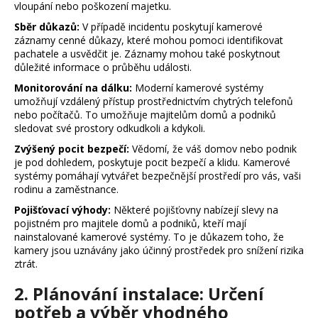
vloupání nebo poškození majetku.
a
Sběr důkazů:
V případě incidentu poskytují kamerové
j
záznamy cenné důkazy, které mohou pomoci identifikovat
í
pachatele a usvědčit je. Záznamy mohou také poskytnout
důležité informace o průběhu události.
t
?
Monitorování na dálku:
Moderní kamerové systémy
umožňují vzdálený přístup prostřednictvím chytrých telefonů
nebo počítačů. To umožňuje majitelům domů a podniků
sledovat své prostory odkudkoli a kdykoli.
Zvýšený pocit bezpečí:
Vědomí, že váš domov nebo podnik
je pod dohledem, poskytuje pocit bezpečí a klidu. Kamerové
HLEDAT
systémy pomáhají vytvářet bezpečnější prostředí pro vás, vaši
rodinu a zaměstnance.
Pojišťovací výhody:
Některé pojišťovny nabízejí slevy na
pojistném pro majitele domů a podniků, kteří mají
D
nainstalované kamerové systémy. To je důkazem toho, že
o
kamery jsou uznávány jako účinný prostředek pro snížení rizika
p
ztrát.
o
r
2. Plánování instalace: Určení
u
potřeb a výběr vhodného