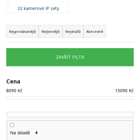
a
32 kamerové IP sety
j
Ř
í
a
t
Nejprodávanější
Nejlevnější
Nejdražší
Abecedně
z
?
e
n
ZAVŘÍT FILTR
í
p
HLEDAT
r
Cena
o
8090
Kč
15090
Kč
d
D
u
o
k
p
o
t
r
ů
Na skladě
4
u