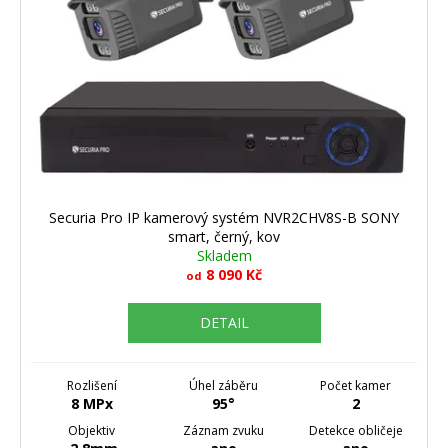
Securia Pro IP kamerový systém NVR2CHV8S-B SONY
smart, černý, kov
Skladem
8 090 Kč
od
DETAIL
Rozlišení
Úhel záběru
Počet kamer
8 MPx
95°
2
Objektiv
Záznam zvuku
Detekce obličeje