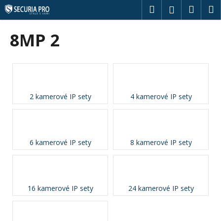
K
Přejít
Hledat
Náku
M
Přihlášení
na
o
obsah
Zpět
Zpět
košík
š
8MP 2
í
C
k
o
p
o
2 kamerové IP sety
4 kamerové IP sety
t
ř
e
b
6 kamerové IP sety
8 kamerové IP sety
u
j
e
16 kamerové IP sety
24 kamerové IP sety
t
e
n