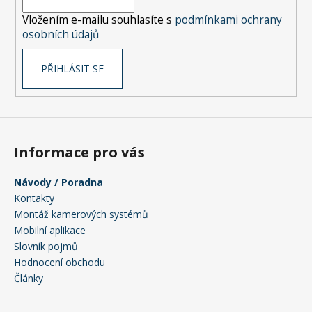
í
p
Vložením e-mailu souhlasíte s
podmínkami ochrany
r
osobních údajů
v
k
PŘIHLÁSIT SE
y
v
ý
p
i
s
Informace pro vás
u
Návody / Poradna
Kontakty
Montáž kamerových systémů
Mobilní aplikace
Slovník pojmů
Hodnocení obchodu
Články