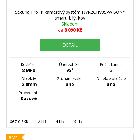
Securia Pro IP kamerový systém NVR2CHV8S-W SONY
smart, bílý, kov
Skladem
8 090 Kč
od
DETAIL
Rozlišení
Úhel záběru
Počet kamer
8 MPx
95°
2
Objektiv
Záznam zvuku
Detekce obličeje
2.8mm
ano
ano
Provedení:
Kovové
bez disku
2TB
4TB
8TB
8 MP