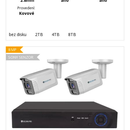
2.8mm
ano
ano
Provedení:
Kovové
bez disku
2TB
4TB
8TB
8 MP
SONY SENZOR