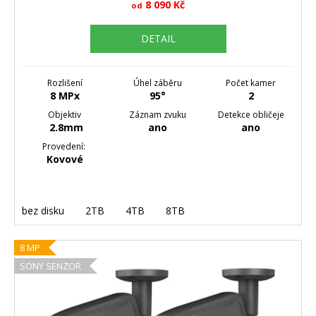
8 090 Kč
od
DETAIL
Rozlišení
Úhel záběru
Počet kamer
8 MPx
95°
2
Objektiv
Záznam zvuku
Detekce obličeje
2.8mm
ano
ano
Provedení:
Kovové
bez disku
2TB
4TB
8TB
8 MP
SONY SENZOR