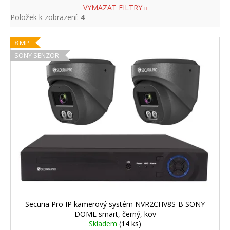
VYMAZAT FILTRY
Položek k zobrazení:
4
V
8 MP
ý
SONY SENZOR
p
i
s
p
r
o
d
u
k
t
ů
Securia Pro IP kamerový systém NVR2CHV8S-B SONY
DOME smart, černý, kov
Skladem
(14 ks)