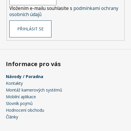
í
p
Vložením e-mailu souhlasíte s
podmínkami ochrany
r
osobních údajů
v
k
PŘIHLÁSIT SE
y
v
ý
p
i
s
Informace pro vás
u
Návody / Poradna
Kontakty
Montáž kamerových systémů
Mobilní aplikace
Slovník pojmů
Hodnocení obchodu
Články