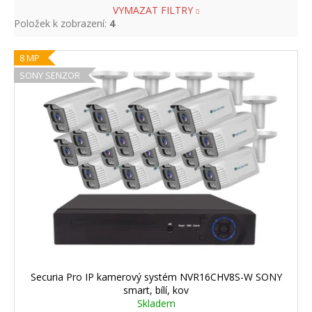
VYMAZAT FILTRY
Položek k zobrazení:
4
V
8 MP
ý
SONY SENZOR
p
i
s
p
r
o
d
u
k
t
ů
Securia Pro IP kamerový systém NVR16CHV8S-W SONY
smart, bílí, kov
Skladem