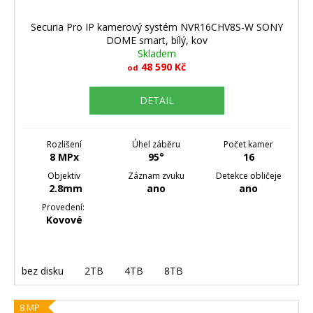
Securia Pro IP kamerový systém NVR16CHV8S-W SONY
DOME smart, bílý, kov
Skladem
48 590 Kč
od
DETAIL
Rozlišení
Úhel záběru
Počet kamer
8 MPx
95°
16
Objektiv
Záznam zvuku
Detekce obličeje
2.8mm
ano
ano
Provedení:
Kovové
bez disku
2TB
4TB
8TB
8 MP