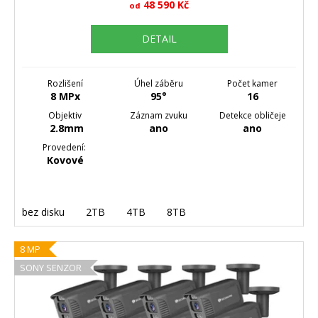
48 590 Kč
od
DETAIL
Rozlišení
Úhel záběru
Počet kamer
8 MPx
95°
16
Objektiv
Záznam zvuku
Detekce obličeje
2.8mm
ano
ano
Provedení:
Kovové
bez disku
2TB
4TB
8TB
8 MP
SONY SENZOR