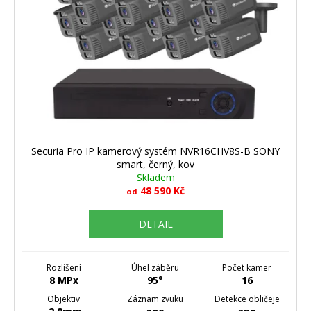
Securia Pro IP kamerový systém NVR16CHV8S-B SONY
smart, černý, kov
Skladem
48 590 Kč
od
DETAIL
Rozlišení
Úhel záběru
Počet kamer
8 MPx
95°
16
Objektiv
Záznam zvuku
Detekce obličeje