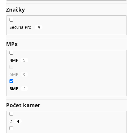
č
u
Značky
j
e
m
Securia Pro
4
e
MPx
4MP
5
6MP
0
8MP
4
Počet kamer
2
4