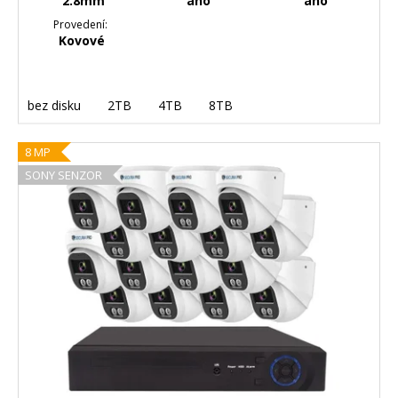
2.8mm
ano
ano
Provedení:
Kovové
bez disku
2TB
4TB
8TB
8 MP
SONY SENZOR