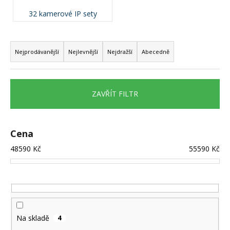
a
32 kamerové IP sety
j
Ř
í
a
t
Nejprodávanější
Nejlevnější
Nejdražší
Abecedně
z
?
e
n
ZAVŘÍT FILTR
í
p
HLEDAT
r
Cena
o
48590
Kč
55590
Kč
d
D
u
o
k
p
o
t
r
ů
Na skladě
4
u