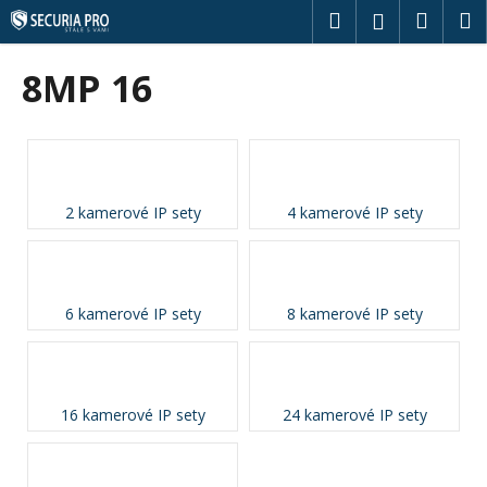
K
Přejít
Hledat
Náku
M
Přihlášení
na
o
obsah
Zpět
Zpět
košík
š
8MP 16
í
C
k
o
p
o
2 kamerové IP sety
4 kamerové IP sety
t
ř
e
b
6 kamerové IP sety
8 kamerové IP sety
u
j
e
16 kamerové IP sety
24 kamerové IP sety
t
e
n