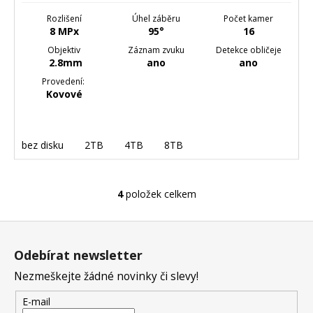
Rozlišení
Úhel záběru
Počet kamer
8 MPx
95°
16
Objektiv
Záznam zvuku
Detekce obličeje
2.8mm
ano
ano
Provedení:
Kovové
bez disku
2TB
4TB
8TB
4
položek celkem
O
v
Z
l
á
á
Odebírat newsletter
d
p
a
Nezmeškejte žádné novinky či slevy!
a
c
t
E-mail
í