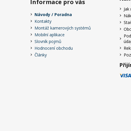
Informace pro vás
Jak
Návody / Poradna
Nák
Kontakty
Sta
Montáž kamerových systémů
Obc
Mobilní aplikace
Pod
Slovník pojmů
úda
Hodnocení obchodu
Rek
Články
Poz
Přij