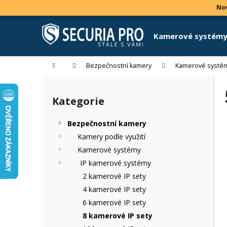
K
Přejít
Nov
na
o
obsah
Zpět
Zpět
š
Kamerové systém
do
do
í
k
obchodu
obchodu
Domů
Bezpečnostní kamery
Kamerové systé
P
o
Kategorie
Přeskočit
s
kategorie
t
Bezpečnostní kamery
r
Kamery podle využití
a
Kamerové systémy
n
IP kamerové systémy
n
2 kamerové IP sety
í
4 kamerové IP sety
p
6 kamerové IP sety
a
8 kamerové IP sety
n