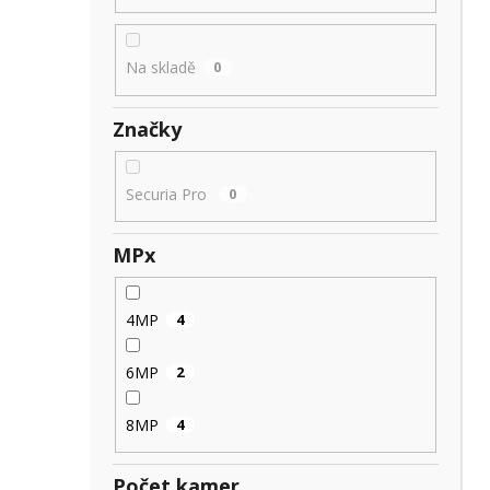
Na skladě
0
Značky
Securia Pro
0
MPx
4MP
4
6MP
2
8MP
4
Počet kamer