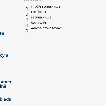
info
@
securiapro.cz
Facebook
securiapro.cz
Securia Pro
Adresa provozovny
te
ky a
kamer
lně
kladu