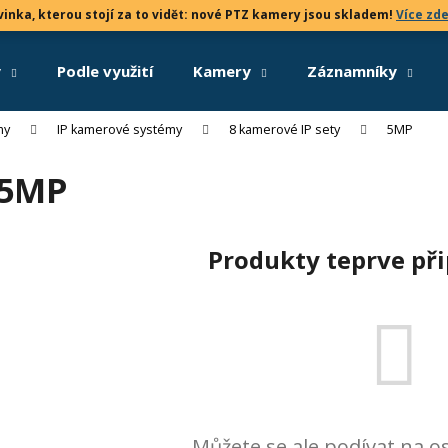
inka, kterou stojí za to vidět: nové PTZ kamery jsou skladem!
Více zd
y
Podle využití
Kamery
Záznamníky
Co potřebujete najít?
my
IP kamerové systémy
8 kamerové IP sety
5MP
5MP
HLEDAT
Produkty teprve př
Doporučujeme
Můžete se ale podívat na os