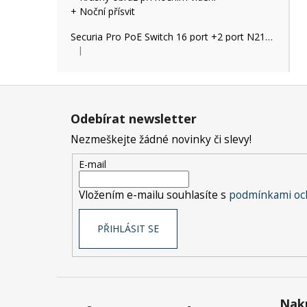
+ Noční přísvit
Securia Pro PoE Switch 16 port +2 port N2162P
|
Hodnocení produktu je 2 z 5 hvězdiček.
Z
á
Odebírat newsletter
p
Nezmeškejte žádné novinky či slevy!
a
t
E-mail
í
Vložením e-mailu souhlasíte s
podmínkami och
PŘIHLÁSIT SE
Nak