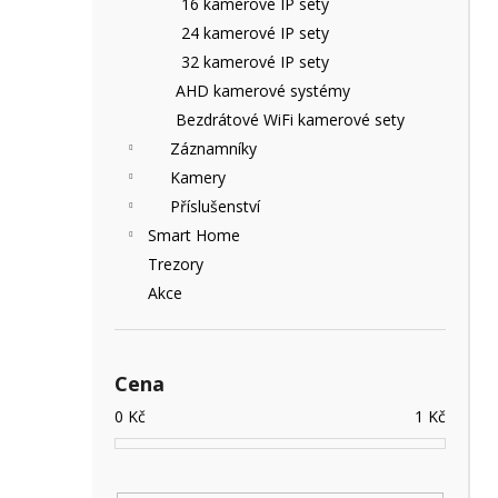
16 kamerové IP sety
e
24 kamerové IP sety
l
32 kamerové IP sety
AHD kamerové systémy
Bezdrátové WiFi kamerové sety
Záznamníky
Kamery
Příslušenství
Smart Home
Trezory
Akce
Cena
0
Kč
1
Kč