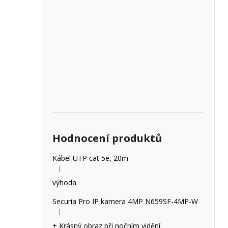
Hodnocení produktů
Kábel UTP cat 5e, 20m
|
Hodnocení produktu je 5 z 5 hvězdiček.
výhoda
Securia Pro IP kamera 4MP N659SF-4MP-W
|
Hodnocení produktu je 5 z 5 hvězdiček.
+ Krásný obraz při nočním vidění