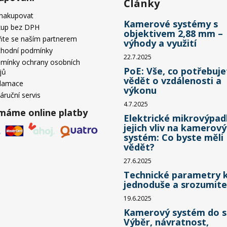
Články
 nakupovat
Kamerové systémy s
up bez DPH
objektivem 2,88 mm –
ňte se naším partnerem
výhody a využití
hodní podmínky
22.7.2025
mínky ochrany osobních
PoE: Vše, co potřebuje
jů
vědět o vzdálenosti a
lamace
výkonu
áruční servis
4.7.2025
ímáme online platby
Elektrické mikrovýpad
jejich vliv na kamerový
systém: Co byste měli
vědět?
27.6.2025
Technické parametry 
jednoduše a srozumite
19.6.2025
Kamerový systém do s
Výběr, návratnost,