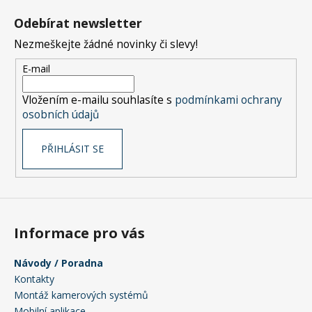
č
á
u
Odebírat newsletter
p
j
Nezmeškejte žádné novinky či slevy!
e
a
m
t
E-mail
e
í
Vložením e-mailu souhlasíte s
podmínkami ochrany
osobních údajů
PŘIHLÁSIT SE
Informace pro vás
Návody / Poradna
Kontakty
Montáž kamerových systémů
Mobilní aplikace