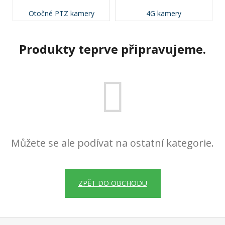
a
Otočné PTZ kamery
4G kamery
j
í
Produkty teprve připravujeme.
t
?
HLEDAT
Můžete se ale podívat na ostatní kategorie.
D
o
p
ZPĚT DO OBCHODU
o
r
u
Z