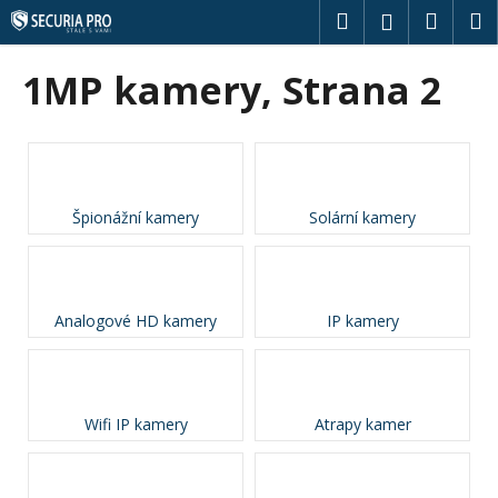
K
Přejít
Hledat
Náku
M
Přihlášení
na
o
obsah
Zpět
Zpět
košík
š
1MP kamery
, Strana 2
í
C
k
o
p
o
Špionážní kamery
Solární kamery
t
ř
e
b
Analogové HD kamery
IP kamery
u
j
e
Wifi IP kamery
Atrapy kamer
t
e
n