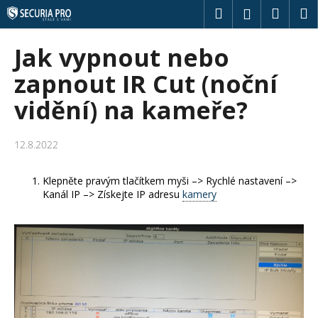
K
Přejít
Hledat
Náku
M
Přihlášení
na
o
obsah
Zpět
Zpět
košík
š
Jak vypnout nebo
í
C
zapnout IR Cut (noční
k
o
vidění) na kameře?
p
o
12.8.2022
t
ř
Klepněte pravým tlačítkem myši –> Rychlé nastavení –>
e
Kanál IP –> Získejte IP adresu
kamery
b
u
j
e
t
e
n