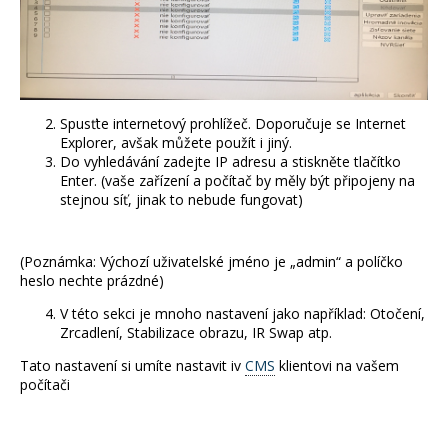
a
j
í
t
?
Spusťte internetový prohlížeč. Doporučuje se Internet
Explorer, avšak můžete použít i jiný.
Do vyhledávání zadejte IP adresu a stiskněte tlačítko
Enter. (vaše zařízení a počítač by měly být připojeny na
stejnou síť, jinak to nebude fungovat)
HLEDAT
(Poznámka: Výchozí uživatelské jméno je „admin“ a políčko
heslo nechte prázdné)
V této sekci je mnoho nastavení jako například: Otočení,
D
Zrcadlení, Stabilizace obrazu, IR Swap atp.
o
p
Tato nastavení si umíte nastavit iv
CMS
klientovi na vašem
o
počítači
r
u