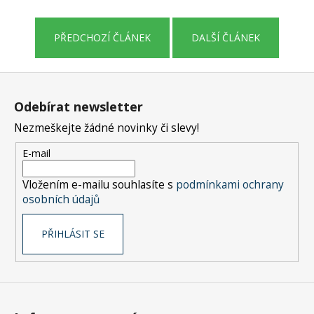
č
u
j
PŘEDCHOZÍ ČLÁNEK
DALŠÍ ČLÁNEK
e
m
Z
e
á
Odebírat newsletter
p
Nezmeškejte žádné novinky či slevy!
a
t
E-mail
í
Vložením e-mailu souhlasíte s
podmínkami ochrany
osobních údajů
PŘIHLÁSIT SE